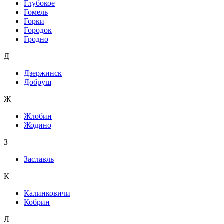
Глубокое
Гомель
Горки
Городок
Гродно
Д
Дзержинск
Добруш
Ж
Жлобин
Жодино
З
Заславль
К
Калинковичи
Кобрин
Л