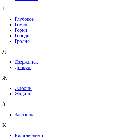
Г
Глубокое
Гомель
Горки
Городок
Гродно
Д
Дзержинск
Добруш
Ж
Жлобин
Жодино
З
Заславль
К
Калинковичи