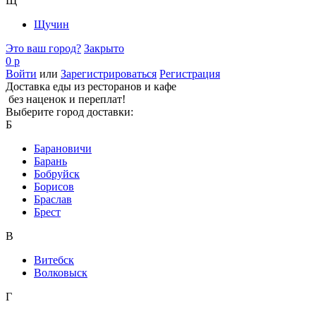
Щ
Щучин
Это ваш город?
Закрыто
0 р
Войти
или
Зарегистрироваться
Регистрация
Доставка еды из ресторанов и кафе
без наценок и переплат!
Выберите город доставки:
Б
Барановичи
Барань
Бобруйск
Борисов
Браслав
Брест
В
Витебск
Волковыск
Г