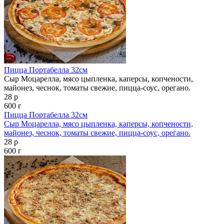
Пицца Портабелла 32см
Сыр Моцарелла, мясо цыпленка, каперсы, копчености,
майонез, чеснок, томаты свежие, пицца-соус, орегано.
28 р
600 г
Пицца Портабелла 32см
Сыр Моцарелла, мясо цыпленка, каперсы, копчености,
майонез, чеснок, томаты свежие, пицца-соус, орегано.
28 р
600 г