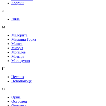
Кобрин
Л
Лида
М
Малорита
Марьина Горка
Минск
Миоры
Могилёв
Мозырь
Молодечно
Н
Несвиж
Новополоцк
О
Орша
Островец
Ошмяны