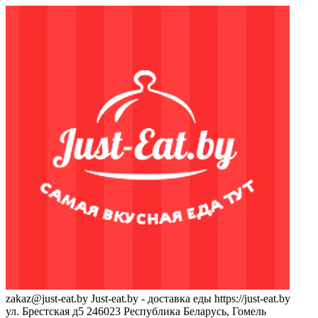
zakaz@just-eat.by
Just-eat.by - доставка еды
https://just-eat.by
ул. Брестская д5
246023
Республика Беларусь, Гомель