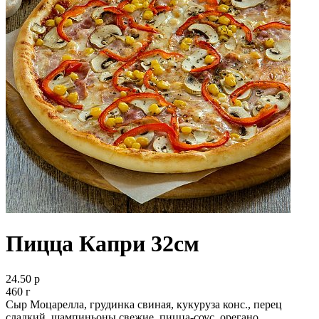
Пицца Капри 32см
24.50 р
460 г
Сыр Моцарелла, грудинка свиная, кукуруза конс., перец
сладкий, шампиньоны свежие, пицца-соус, орегано.