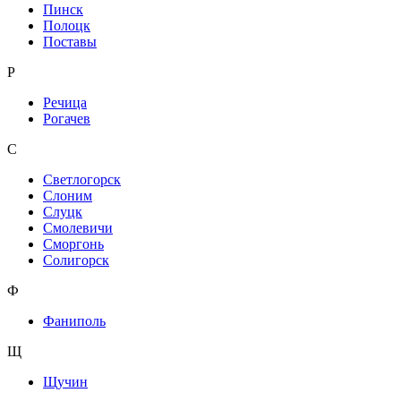
Пинск
Полоцк
Поставы
Р
Речица
Рогачев
С
Светлогорск
Слоним
Слуцк
Смолевичи
Сморгонь
Солигорск
Ф
Фаниполь
Щ
Щучин