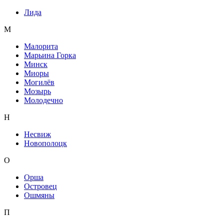
Лида
М
Малорита
Марьина Горка
Минск
Миоры
Могилёв
Мозырь
Молодечно
Н
Несвиж
Новополоцк
О
Орша
Островец
Ошмяны
П