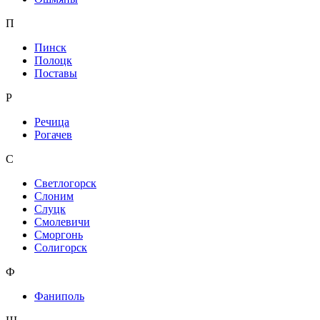
П
Пинск
Полоцк
Поставы
Р
Речица
Рогачев
С
Светлогорск
Слоним
Слуцк
Смолевичи
Сморгонь
Солигорск
Ф
Фаниполь