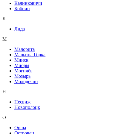
Калинковичи
Кобрин
Л
Лида
М
Малорита
Марьина Горка
Минск
Миоры
Могилёв
Мозырь
Молодечно
Н
Несвиж
Новополоцк
О
Орша
Островец