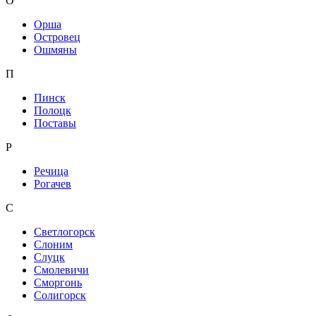
О
Орша
Островец
Ошмяны
П
Пинск
Полоцк
Поставы
Р
Речица
Рогачев
С
Светлогорск
Слоним
Слуцк
Смолевичи
Сморгонь
Солигорск