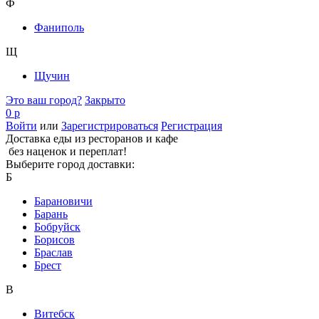
Ф
Фаниполь
Щ
Щучин
Это ваш город?
Закрыто
0 р
Войти
или
Зарегистрироваться
Регистрация
Доставка еды из ресторанов и кафе
без наценок и переплат!
Выберите город доставки:
Б
Барановичи
Барань
Бобруйск
Борисов
Браслав
Брест
В
Витебск