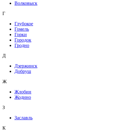
Волковыск
Г
Глубокое
Гомель
Горки
Городок
Гродно
Д
Дзержинск
Добруш
Ж
Жлобин
Жодино
З
Заславль
К