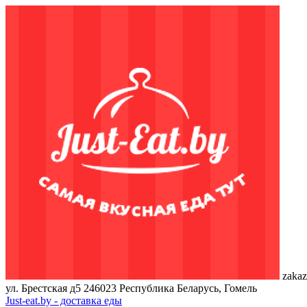
zakaz
ул. Брестская д5
246023
Республика Беларусь, Гомель
Just-eat.by - доставка еды