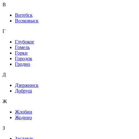
В
Витебск
Волковыск
Г
Глубокое
Гомель
Горки
Городок
Гродно
Д
Дзержинск
Добруш
Ж
Жлобин
Жодино
З
Заславль