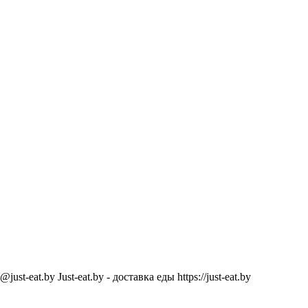
@just-eat.by
Just-eat.by - доставка еды
https://just-eat.by