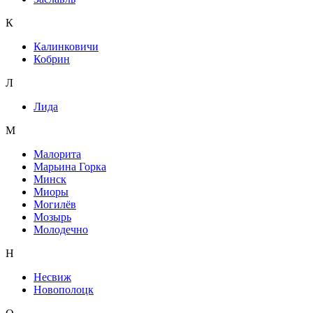
К
Калинковичи
Кобрин
Л
Лида
М
Малорита
Марьина Горка
Минск
Миоры
Могилёв
Мозырь
Молодечно
Н
Несвиж
Новополоцк