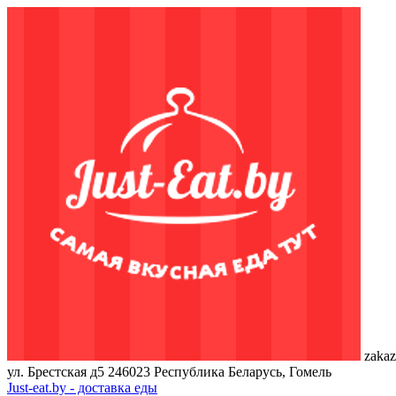
zakaz
ул. Брестская д5
246023
Республика Беларусь, Гомель
Just-eat.by - доставка еды