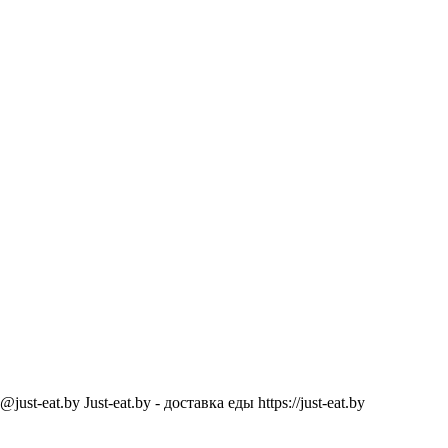
@just-eat.by
Just-eat.by - доставка еды
https://just-eat.by