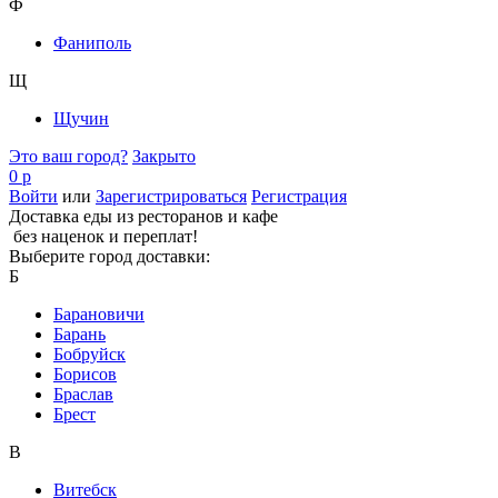
Ф
Фаниполь
Щ
Щучин
Это ваш город?
Закрыто
0 р
Войти
или
Зарегистрироваться
Регистрация
Доставка еды из ресторанов и кафе
без наценок и переплат!
Выберите город доставки:
Б
Барановичи
Барань
Бобруйск
Борисов
Браслав
Брест
В
Витебск