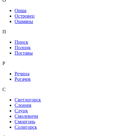
О
Орша
Островец
Ошмяны
П
Пинск
Полоцк
Поставы
Р
Речица
Рогачев
С
Светлогорск
Слоним
Слуцк
Смолевичи
Сморгонь
Солигорск