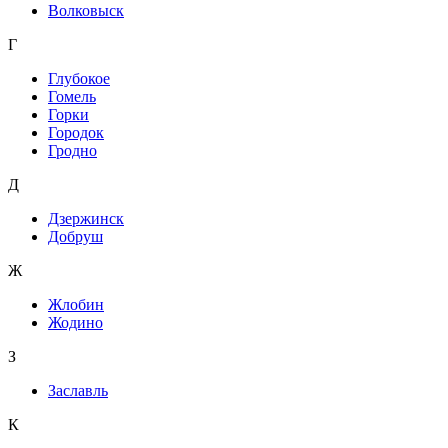
Волковыск
Г
Глубокое
Гомель
Горки
Городок
Гродно
Д
Дзержинск
Добруш
Ж
Жлобин
Жодино
З
Заславль
К