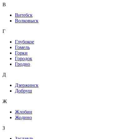
В
Витебск
Волковыск
Г
Глубокое
Гомель
Горки
Городок
Гродно
Д
Дзержинск
Добруш
Ж
Жлобин
Жодино
З
Заславль