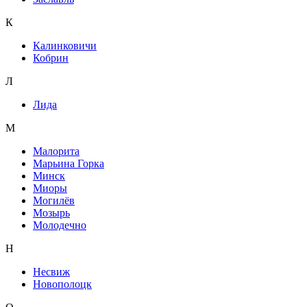
К
Калинковичи
Кобрин
Л
Лида
М
Малорита
Марьина Горка
Минск
Миоры
Могилёв
Мозырь
Молодечно
Н
Несвиж
Новополоцк