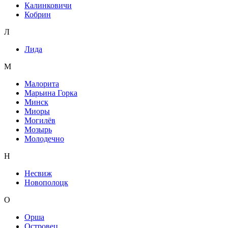
Калинковичи
Кобрин
Л
Лида
М
Малорита
Марьина Горка
Минск
Миоры
Могилёв
Мозырь
Молодечно
Н
Несвиж
Новополоцк
О
Орша
Островец