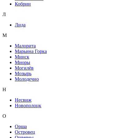
Кобрин
Л
Лида
М
Малорита
Марьина Горка
Минск
Миоры
Могилёв
Мозырь
Молодечно
Н
Несвиж
Новополоцк
О
Орша
Островец
Ошмяны