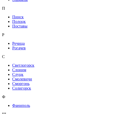
П
Пинск
Полоцк
Поставы
Р
Речица
Рогачев
С
Светлогорск
Слоним
Слуцк
Смолевичи
Сморгонь
Солигорск
Ф
Фаниполь