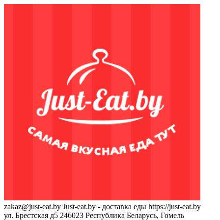
zakaz@just-eat.by
Just-eat.by - доставка еды
https://just-eat.by
ул. Брестская д5
246023
Республика Беларусь, Гомель