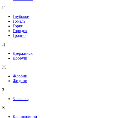
Г
Глубокое
Гомель
Горки
Городок
Гродно
Д
Дзержинск
Добруш
Ж
Жлобин
Жодино
З
Заславль
К
Калинковичи