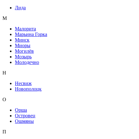
Лида
М
Малорита
Марьина Горка
Минск
Миоры
Могилёв
Мозырь
Молодечно
Н
Несвиж
Новополоцк
О
Орша
Островец
Ошмяны
П