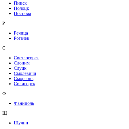
Пинск
Полоцк
Поставы
Р
Речица
Рогачев
С
Светлогорск
Слоним
Слуцк
Смолевичи
Сморгонь
Солигорск
Ф
Фаниполь
Щ
Щучин