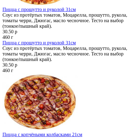
Пицца с прошутто и руколой 31см
Соус из протёртых томатов, Моцарелла, прошутто, рукола,
томаты черри, Джюгас, масло чесночное. Тесто на выбор
(тонкое/пышный край).
30.50 р
460 г
Пицца с прошутто и руколой 31см
Соус из протёртых томатов, Моцарелла, прошутто, рукола,
томаты черри, Джюгас, масло чесночное. Тесто на выбор
(тонкое/пышный край).
30.50 р
460 г
Пицца с копчёными колбасками 21см