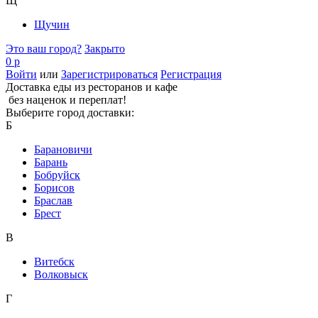
Щ
Щучин
Это ваш город?
Закрыто
0 р
Войти
или
Зарегистрироваться
Регистрация
Доставка еды из ресторанов и кафе
без наценок и переплат!
Выберите город доставки:
Б
Барановичи
Барань
Бобруйск
Борисов
Браслав
Брест
В
Витебск
Волковыск
Г