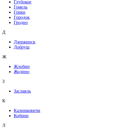
Глубокое
Гомель
Горки
Городок
Гродно
Д
Дзержинск
Добруш
Ж
Жлобин
Жодино
З
Заславль
К
Калинковичи
Кобрин
Л