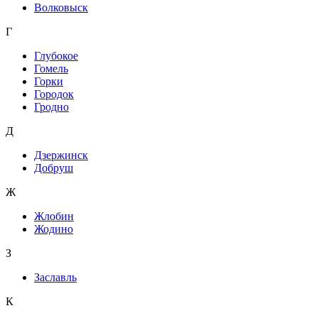
Волковыск
Г
Глубокое
Гомель
Горки
Городок
Гродно
Д
Дзержинск
Добруш
Ж
Жлобин
Жодино
З
Заславль
К