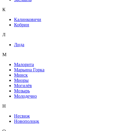
К
Калинковичи
Кобрин
Л
Лида
М
Малорита
Марьина Горка
Минск
Миоры
Могилёв
Мозырь
Молодечно
Н
Несвиж
Новополоцк