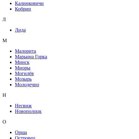
Калинковичи
Кобрин
Л
Лида
М
Малорита
Марьина Горка
Минск
Миоры
Могилёв
Мозырь
Молодечно
Н
Несвиж
Новополоцк
О
Орша
Островец