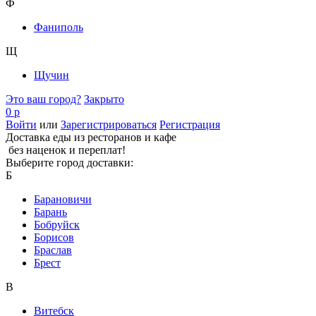
Ф
Фаниполь
Щ
Щучин
Это ваш город?
Закрыто
0 р
Войти
или
Зарегистрироваться
Регистрация
Доставка еды из ресторанов и кафе
без наценок и переплат!
Выберите город доставки:
Б
Барановичи
Барань
Бобруйск
Борисов
Браслав
Брест
В
Витебск