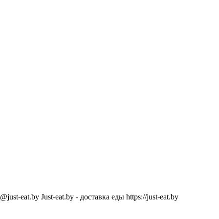
@just-eat.by
Just-eat.by - доставка еды
https://just-eat.by