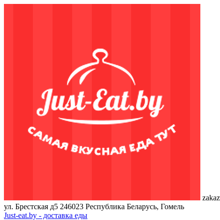
zakaz
ул. Брестская д5
246023
Республика Беларусь, Гомель
Just-eat.by - доставка еды