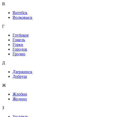
В
Витебск
Волковыск
Г
Глубокое
Гомель
Горки
Городок
Гродно
Д
Дзержинск
Добруш
Ж
Жлобин
Жодино
З
Заславль