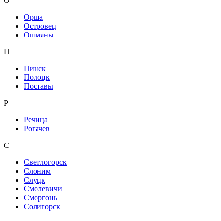
О
Орша
Островец
Ошмяны
П
Пинск
Полоцк
Поставы
Р
Речица
Рогачев
С
Светлогорск
Слоним
Слуцк
Смолевичи
Сморгонь
Солигорск