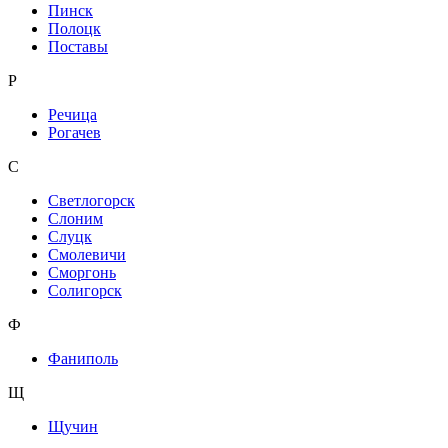
Пинск
Полоцк
Поставы
Р
Речица
Рогачев
С
Светлогорск
Слоним
Слуцк
Смолевичи
Сморгонь
Солигорск
Ф
Фаниполь
Щ
Щучин