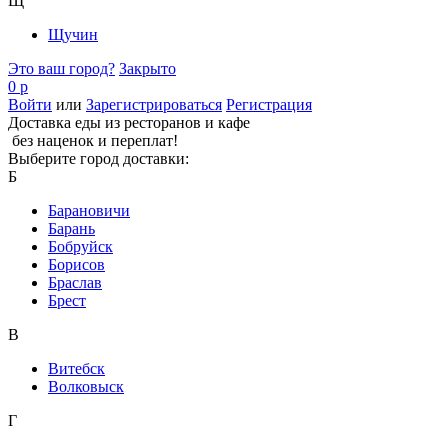
Щ
Щучин
Это ваш город?
Закрыто
0 р
Войти
или
Зарегистрироваться
Регистрация
Доставка еды из ресторанов и кафе
без наценок и переплат!
Выберите город доставки:
Б
Барановичи
Барань
Бобруйск
Борисов
Браслав
Брест
В
Витебск
Волковыск
Г