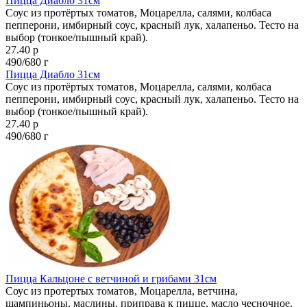
Пицца Диабло 31см
Соус из протёртых томатов, Моцарелла, салями, колбаса
пепперони, имбирный соус, красный лук, халапеньо. Тесто на
выбор (тонкое/пышный край).
27.40 р
490/680 г
Пицца Диабло 31см
Соус из протёртых томатов, Моцарелла, салями, колбаса
пепперони, имбирный соус, красный лук, халапеньо. Тесто на
выбор (тонкое/пышный край).
27.40 р
490/680 г
Пицца Кальцоне с ветчиной и грибами 31см
Соус из протертых томатов, Моцарелла, ветчина,
шампиньоны, маслины, приправа к пицце, масло чесночное.