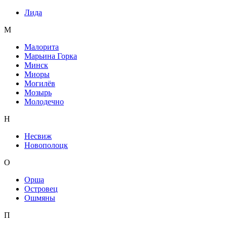
Лида
М
Малорита
Марьина Горка
Минск
Миоры
Могилёв
Мозырь
Молодечно
Н
Несвиж
Новополоцк
О
Орша
Островец
Ошмяны
П