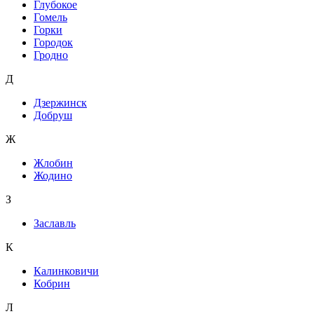
Глубокое
Гомель
Горки
Городок
Гродно
Д
Дзержинск
Добруш
Ж
Жлобин
Жодино
З
Заславль
К
Калинковичи
Кобрин
Л