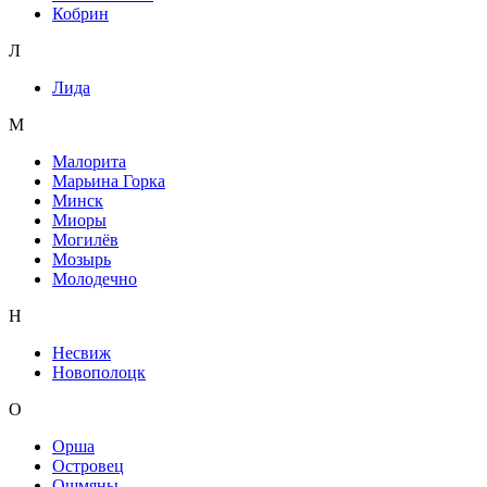
Кобрин
Л
Лида
М
Малорита
Марьина Горка
Минск
Миоры
Могилёв
Мозырь
Молодечно
Н
Несвиж
Новополоцк
О
Орша
Островец
Ошмяны