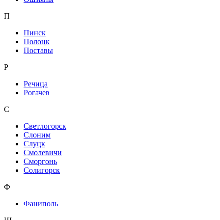
П
Пинск
Полоцк
Поставы
Р
Речица
Рогачев
С
Светлогорск
Слоним
Слуцк
Смолевичи
Сморгонь
Солигорск
Ф
Фаниполь