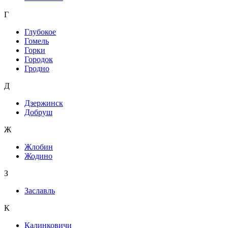
Г
Глубокое
Гомель
Горки
Городок
Гродно
Д
Дзержинск
Добруш
Ж
Жлобин
Жодино
З
Заславль
К
Калинковичи