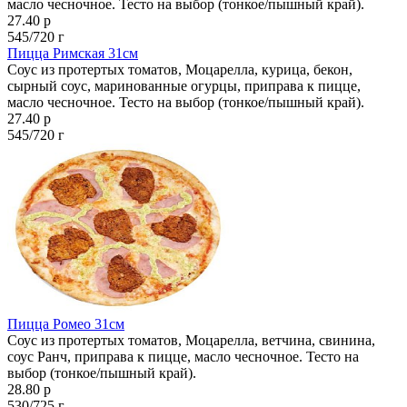
масло чесночное. Тесто на выбор (тонкое/пышный край).
27.40 р
545/720 г
Пицца Римская 31см
Соус из протертых томатов, Моцарелла, курица, бекон,
сырный соус, маринованные огурцы, приправа к пицце,
масло чесночное. Тесто на выбор (тонкое/пышный край).
27.40 р
545/720 г
Пицца Ромео 31см
Соус из протертых томатов, Моцарелла, ветчина, свинина,
соус Ранч, приправа к пицце, масло чесночное. Тесто на
выбор (тонкое/пышный край).
28.80 р
530/725 г