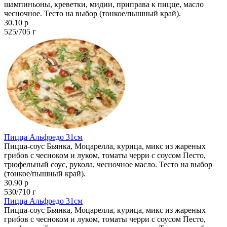
шампиньоны, креветки, мидии, приправа к пицце, масло
чесночное. Тесто на выбор (тонкое/пышный край).
30.10 р
525/705 г
Пицца Альфредо 31см
Пицца-соус Бьянка, Моцарелла, курица, микс из жареных
грибов с чесноком и луком, томаты черри с соусом Песто,
трюфельный соус, рукола, чесночное масло. Тесто на выбор
(тонкое/пышный край).
30.90 р
530/710 г
Пицца Альфредо 31см
Пицца-соус Бьянка, Моцарелла, курица, микс из жареных
грибов с чесноком и луком, томаты черри с соусом Песто,