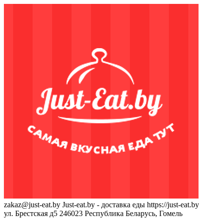
zakaz@just-eat.by
Just-eat.by - доставка еды
https://just-eat.by
ул. Брестская д5
246023
Республика Беларусь, Гомель