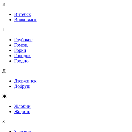
В
Витебск
Волковыск
Г
Глубокое
Гомель
Горки
Городок
Гродно
Д
Дзержинск
Добруш
Ж
Жлобин
Жодино
З
Заславль