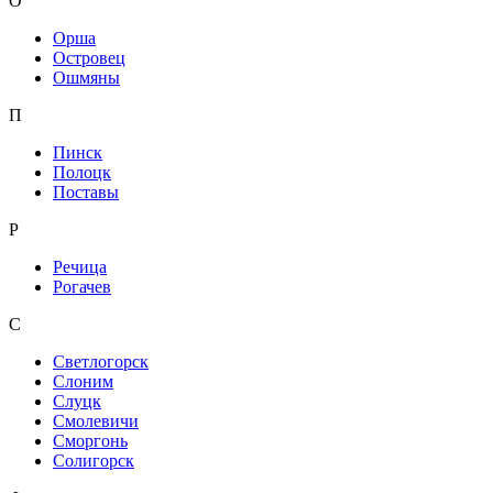
О
Орша
Островец
Ошмяны
П
Пинск
Полоцк
Поставы
Р
Речица
Рогачев
С
Светлогорск
Слоним
Слуцк
Смолевичи
Сморгонь
Солигорск