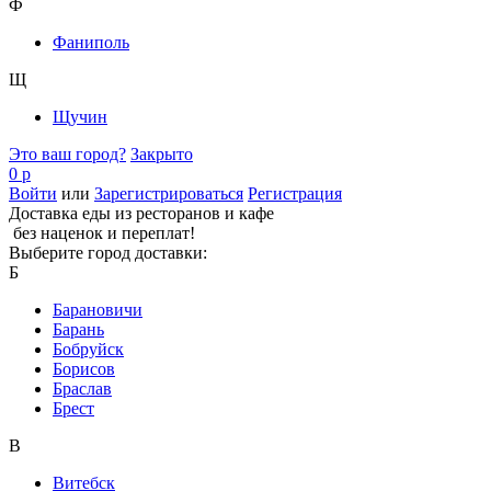
Ф
Фаниполь
Щ
Щучин
Это ваш город?
Закрыто
0 р
Войти
или
Зарегистрироваться
Регистрация
Доставка еды из ресторанов и кафе
без наценок и переплат!
Выберите город доставки:
Б
Барановичи
Барань
Бобруйск
Борисов
Браслав
Брест
В
Витебск