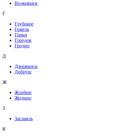
Волковыск
Г
Глубокое
Гомель
Горки
Городок
Гродно
Д
Дзержинск
Добруш
Ж
Жлобин
Жодино
З
Заславль
К