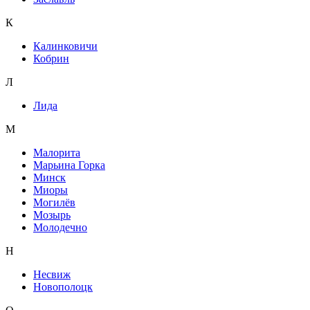
К
Калинковичи
Кобрин
Л
Лида
М
Малорита
Марьина Горка
Минск
Миоры
Могилёв
Мозырь
Молодечно
Н
Несвиж
Новополоцк