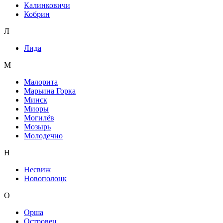
Калинковичи
Кобрин
Л
Лида
М
Малорита
Марьина Горка
Минск
Миоры
Могилёв
Мозырь
Молодечно
Н
Несвиж
Новополоцк
О
Орша
Островец