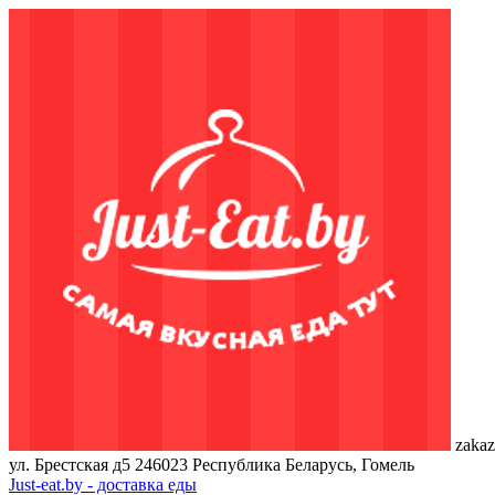
zakaz
ул. Брестская д5
246023
Республика Беларусь, Гомель
Just-eat.by - доставка еды