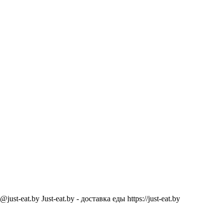
@just-eat.by
Just-eat.by - доставка еды
https://just-eat.by