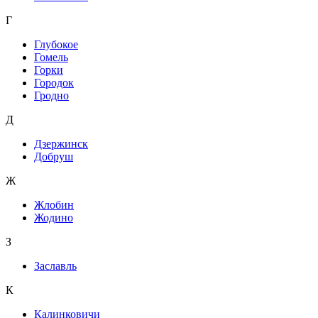
Г
Глубокое
Гомель
Горки
Городок
Гродно
Д
Дзержинск
Добруш
Ж
Жлобин
Жодино
З
Заславль
К
Калинковичи