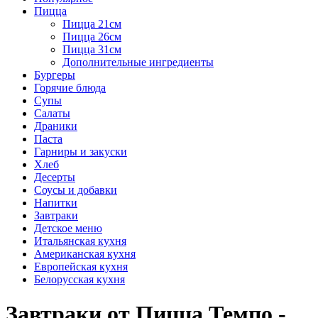
Пицца
Пицца 21см
Пицца 26см
Пицца 31см
Дополнительные ингредиенты
Бургеры
Горячие блюда
Супы
Салаты
Драники
Паста
Гарниры и закуски
Хлеб
Десерты
Соусы и добавки
Напитки
Завтраки
Детское меню
Итальянская кухня
Американская кухня
Европейская кухня
Белорусская кухня
Завтраки от Пицца Темпо -