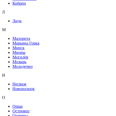
Кобрин
Л
Лида
М
Малорита
Марьина Горка
Минск
Миоры
Могилёв
Мозырь
Молодечно
Н
Несвиж
Новополоцк
О
Орша
Островец
Ошмяны