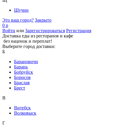
Щ
Щучин
Это ваш город?
Закрыто
0 р
Войти
или
Зарегистрироваться
Регистрация
Доставка еды из ресторанов и кафе
без наценок и переплат!
Выберите город доставки:
Б
Барановичи
Барань
Бобруйск
Борисов
Браслав
Брест
В
Витебск
Волковыск
Г