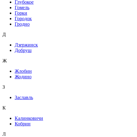
Глубокое
Гомель
Горки
Городок
Гродно
Д
Дзержинск
Добруш
Ж
Жлобин
Жодино
З
Заславль
К
Калинковичи
Кобрин
Л