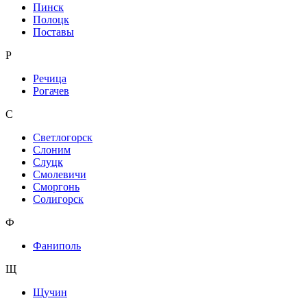
Пинск
Полоцк
Поставы
Р
Речица
Рогачев
С
Светлогорск
Слоним
Слуцк
Смолевичи
Сморгонь
Солигорск
Ф
Фаниполь
Щ
Щучин