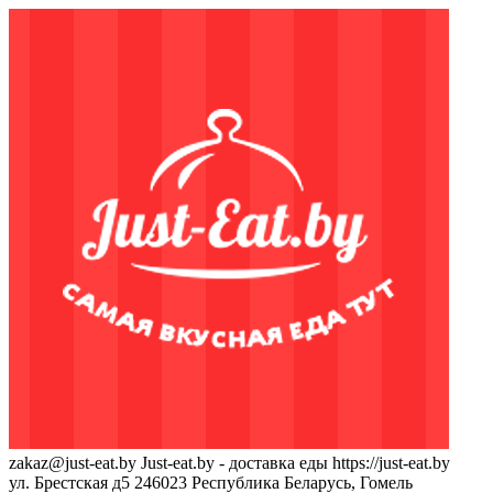
zakaz@just-eat.by
Just-eat.by - доставка еды
https://just-eat.by
ул. Брестская д5
246023
Республика Беларусь, Гомель