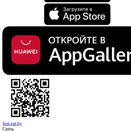
Just-eat.by
Связь