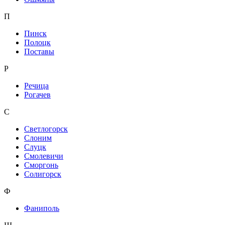
П
Пинск
Полоцк
Поставы
Р
Речица
Рогачев
С
Светлогорск
Слоним
Слуцк
Смолевичи
Сморгонь
Солигорск
Ф
Фаниполь