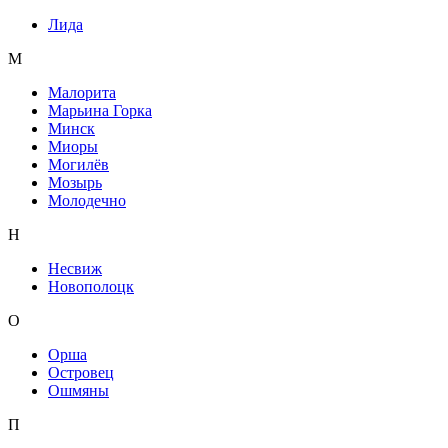
Лида
М
Малорита
Марьина Горка
Минск
Миоры
Могилёв
Мозырь
Молодечно
Н
Несвиж
Новополоцк
О
Орша
Островец
Ошмяны
П