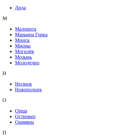
Лида
М
Малорита
Марьина Горка
Минск
Миоры
Могилёв
Мозырь
Молодечно
Н
Несвиж
Новополоцк
О
Орша
Островец
Ошмяны
П