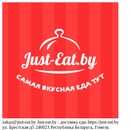
zakaz@just-eat.by
Just-eat.by - доставка еды
https://just-eat.by
ул. Брестская д5
246023
Республика Беларусь, Гомель