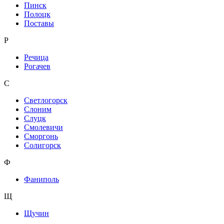
Пинск
Полоцк
Поставы
Р
Речица
Рогачев
С
Светлогорск
Слоним
Слуцк
Смолевичи
Сморгонь
Солигорск
Ф
Фаниполь
Щ
Щучин