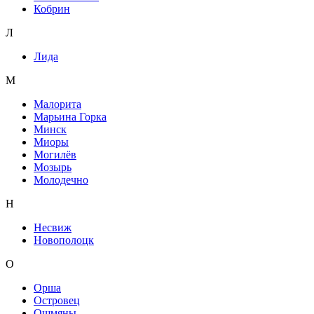
Кобрин
Л
Лида
М
Малорита
Марьина Горка
Минск
Миоры
Могилёв
Мозырь
Молодечно
Н
Несвиж
Новополоцк
О
Орша
Островец
Ошмяны