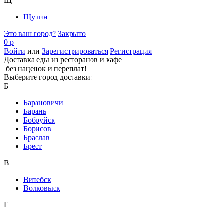
Щ
Щучин
Это ваш город?
Закрыто
0 р
Войти
или
Зарегистрироваться
Регистрация
Доставка еды из ресторанов и кафе
без наценок и переплат!
Выберите город доставки:
Б
Барановичи
Барань
Бобруйск
Борисов
Браслав
Брест
В
Витебск
Волковыск
Г