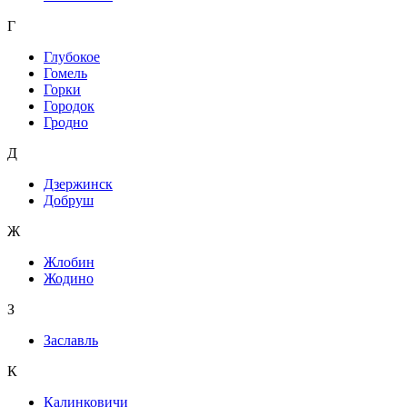
Г
Глубокое
Гомель
Горки
Городок
Гродно
Д
Дзержинск
Добруш
Ж
Жлобин
Жодино
З
Заславль
К
Калинковичи