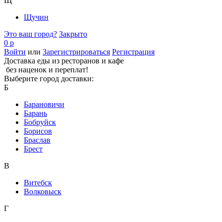
Щ
Щучин
Это ваш город?
Закрыто
0 р
Войти
или
Зарегистрироваться
Регистрация
Доставка еды из ресторанов и кафе
без наценок и переплат!
Выберите город доставки:
Б
Барановичи
Барань
Бобруйск
Борисов
Браслав
Брест
В
Витебск
Волковыск
Г