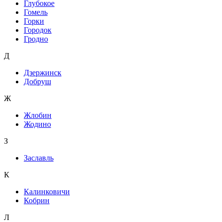
Глубокое
Гомель
Горки
Городок
Гродно
Д
Дзержинск
Добруш
Ж
Жлобин
Жодино
З
Заславль
К
Калинковичи
Кобрин
Л