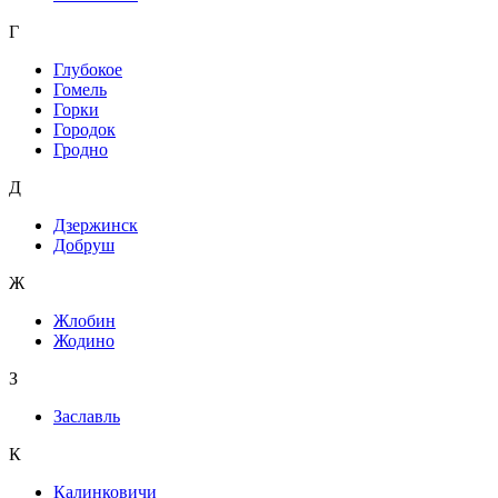
Г
Глубокое
Гомель
Горки
Городок
Гродно
Д
Дзержинск
Добруш
Ж
Жлобин
Жодино
З
Заславль
К
Калинковичи