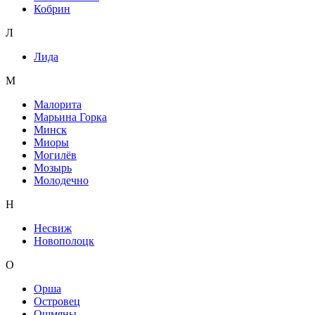
Кобрин
Л
Лида
М
Малорита
Марьина Горка
Минск
Миоры
Могилёв
Мозырь
Молодечно
Н
Несвиж
Новополоцк
О
Орша
Островец
Ошмяны