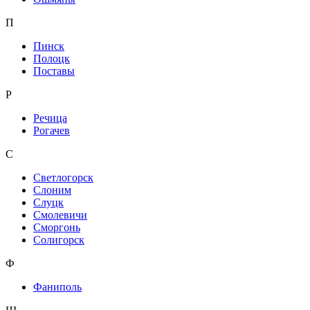
П
Пинск
Полоцк
Поставы
Р
Речица
Рогачев
С
Светлогорск
Слоним
Слуцк
Смолевичи
Сморгонь
Солигорск
Ф
Фаниполь