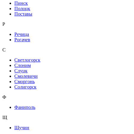
Пинск
Полоцк
Поставы
Р
Речица
Рогачев
С
Светлогорск
Слоним
Слуцк
Смолевичи
Сморгонь
Солигорск
Ф
Фаниполь
Щ
Щучин