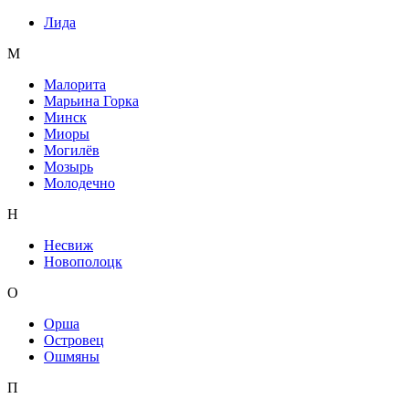
Лида
М
Малорита
Марьина Горка
Минск
Миоры
Могилёв
Мозырь
Молодечно
Н
Несвиж
Новополоцк
О
Орша
Островец
Ошмяны
П