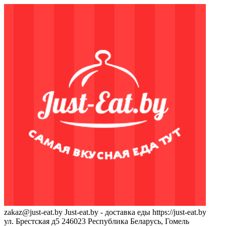
zakaz@just-eat.by
Just-eat.by - доставка еды
https://just-eat.by
ул. Брестская д5
246023
Республика Беларусь, Гомель