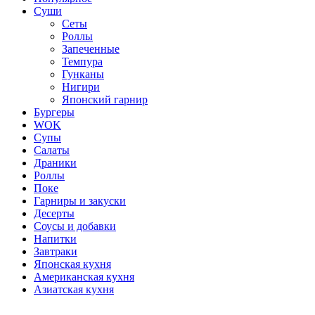
Суши
Сеты
Роллы
Запеченные
Темпура
Гунканы
Нигири
Японский гарнир
Бургеры
WOK
Супы
Салаты
Драники
Роллы
Поке
Гарниры и закуски
Десерты
Соусы и добавки
Напитки
Завтраки
Японская кухня
Американская кухня
Азиатская кухня