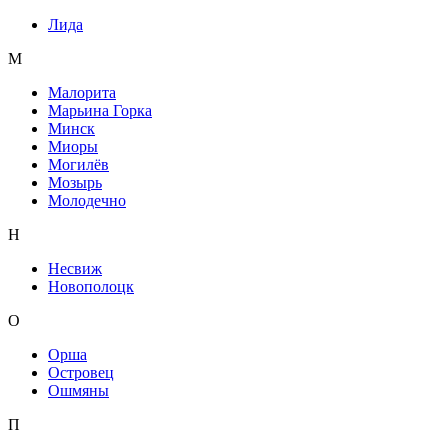
Лида
М
Малорита
Марьина Горка
Минск
Миоры
Могилёв
Мозырь
Молодечно
Н
Несвиж
Новополоцк
О
Орша
Островец
Ошмяны
П