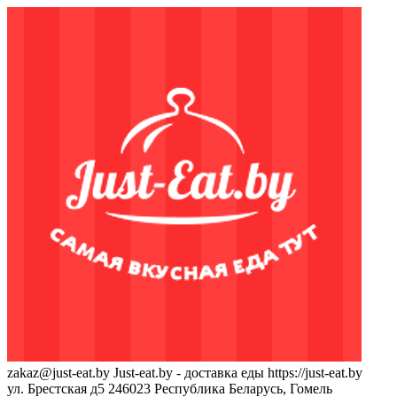
zakaz@just-eat.by
Just-eat.by - доставка еды
https://just-eat.by
ул. Брестская д5
246023
Республика Беларусь, Гомель