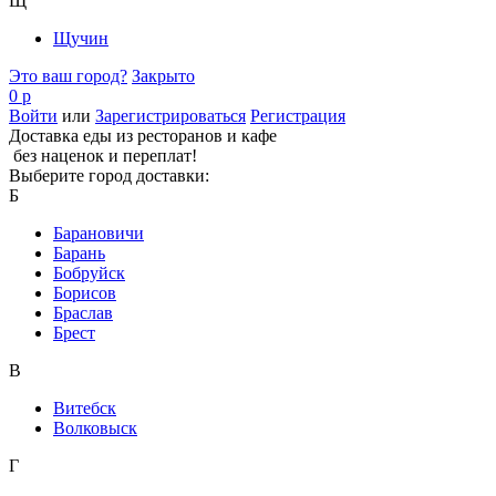
Щ
Щучин
Это ваш город?
Закрыто
0 р
Войти
или
Зарегистрироваться
Регистрация
Доставка еды из ресторанов и кафе
без наценок и переплат!
Выберите город доставки:
Б
Барановичи
Барань
Бобруйск
Борисов
Браслав
Брест
В
Витебск
Волковыск
Г