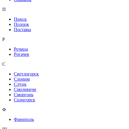
П
Пинск
Полоцк
Поставы
Р
Речица
Рогачев
С
Светлогорск
Слоним
Слуцк
Смолевичи
Сморгонь
Солигорск
Ф
Фаниполь