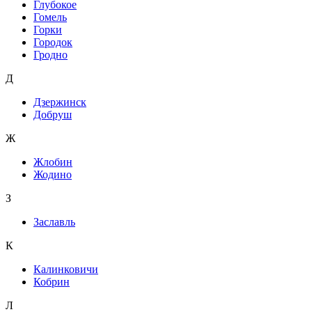
Глубокое
Гомель
Горки
Городок
Гродно
Д
Дзержинск
Добруш
Ж
Жлобин
Жодино
З
Заславль
К
Калинковичи
Кобрин
Л