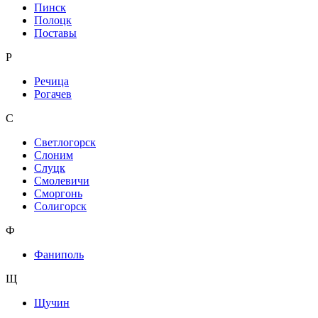
Пинск
Полоцк
Поставы
Р
Речица
Рогачев
С
Светлогорск
Слоним
Слуцк
Смолевичи
Сморгонь
Солигорск
Ф
Фаниполь
Щ
Щучин