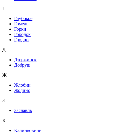
Г
Глубокое
Гомель
Горки
Городок
Гродно
Д
Дзержинск
Добруш
Ж
Жлобин
Жодино
З
Заславль
К
Калинковичи