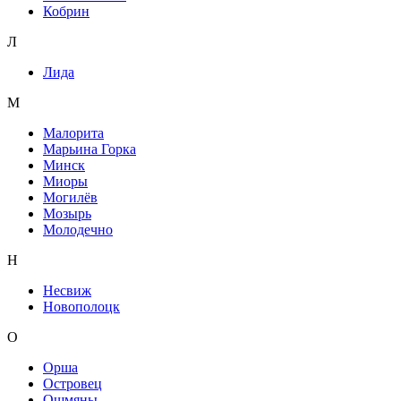
Кобрин
Л
Лида
М
Малорита
Марьина Горка
Минск
Миоры
Могилёв
Мозырь
Молодечно
Н
Несвиж
Новополоцк
О
Орша
Островец
Ошмяны