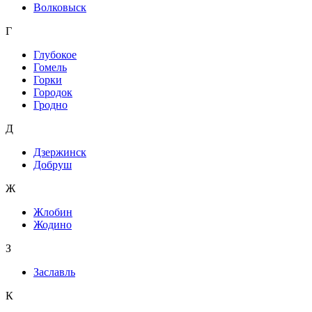
Волковыск
Г
Глубокое
Гомель
Горки
Городок
Гродно
Д
Дзержинск
Добруш
Ж
Жлобин
Жодино
З
Заславль
К