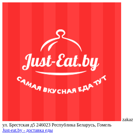
zakaz
ул. Брестская д5
246023
Республика Беларусь, Гомель
Just-eat.by - доставка еды