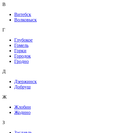
В
Витебск
Волковыск
Г
Глубокое
Гомель
Горки
Городок
Гродно
Д
Дзержинск
Добруш
Ж
Жлобин
Жодино
З
Заславль