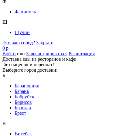
Ф
Фаниполь
Щ
Щучин
Это ваш город?
Закрыто
0 р
Войти
или
Зарегистрироваться
Регистрация
Доставка еды из ресторанов и кафе
без наценок и переплат!
Выберите город доставки:
Б
Барановичи
Барань
Бобруйск
Борисов
Браслав
Брест
В
Витебск