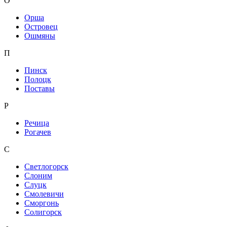
О
Орша
Островец
Ошмяны
П
Пинск
Полоцк
Поставы
Р
Речица
Рогачев
С
Светлогорск
Слоним
Слуцк
Смолевичи
Сморгонь
Солигорск