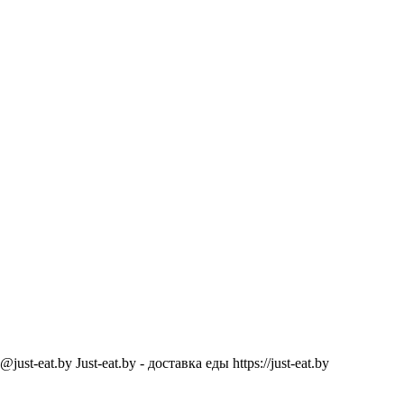
@just-eat.by
Just-eat.by - доставка еды
https://just-eat.by