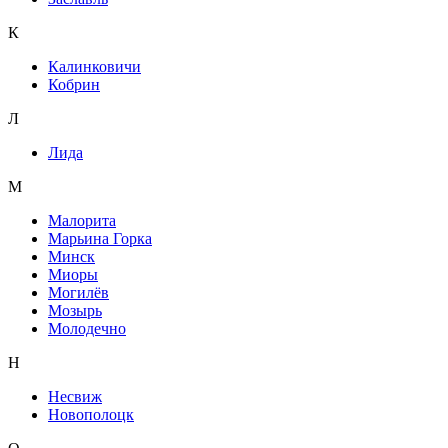
К
Калинковичи
Кобрин
Л
Лида
М
Малорита
Марьина Горка
Минск
Миоры
Могилёв
Мозырь
Молодечно
Н
Несвиж
Новополоцк