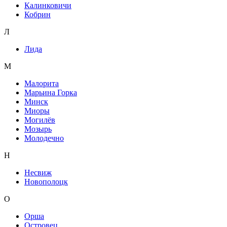
Калинковичи
Кобрин
Л
Лида
М
Малорита
Марьина Горка
Минск
Миоры
Могилёв
Мозырь
Молодечно
Н
Несвиж
Новополоцк
О
Орша
Островец