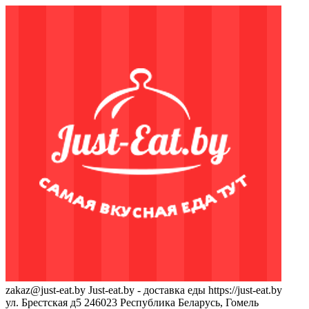
zakaz@just-eat.by
Just-eat.by - доставка еды
https://just-eat.by
ул. Брестская д5
246023
Республика Беларусь, Гомель