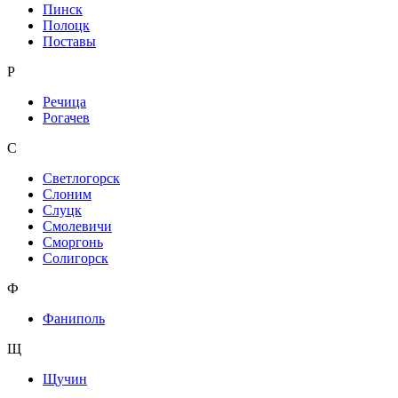
Пинск
Полоцк
Поставы
Р
Речица
Рогачев
С
Светлогорск
Слоним
Слуцк
Смолевичи
Сморгонь
Солигорск
Ф
Фаниполь
Щ
Щучин