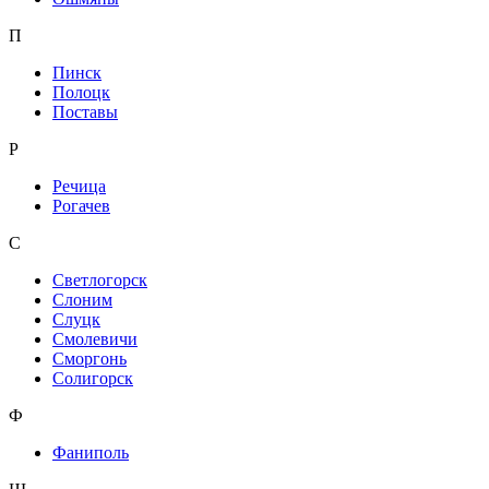
П
Пинск
Полоцк
Поставы
Р
Речица
Рогачев
С
Светлогорск
Слоним
Слуцк
Смолевичи
Сморгонь
Солигорск
Ф
Фаниполь