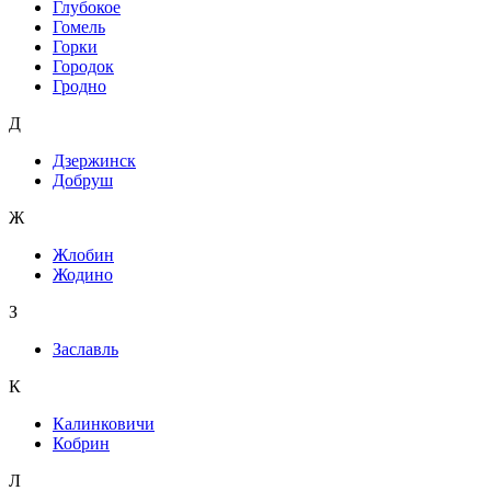
Глубокое
Гомель
Горки
Городок
Гродно
Д
Дзержинск
Добруш
Ж
Жлобин
Жодино
З
Заславль
К
Калинковичи
Кобрин
Л