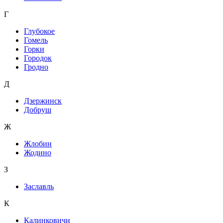
Г
Глубокое
Гомель
Горки
Городок
Гродно
Д
Дзержинск
Добруш
Ж
Жлобин
Жодино
З
Заславль
К
Калинковичи