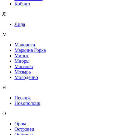
Кобрин
Л
Лида
М
Малорита
Марьина Горка
Минск
Миоры
Могилёв
Мозырь
Молодечно
Н
Несвиж
Новополоцк
О
Орша
Островец
Ошмяны