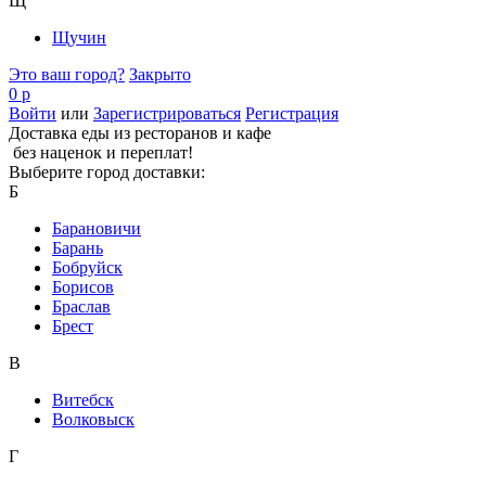
Щ
Щучин
Это ваш город?
Закрыто
0 р
Войти
или
Зарегистрироваться
Регистрация
Доставка еды из ресторанов и кафе
без наценок и переплат!
Выберите город доставки:
Б
Барановичи
Барань
Бобруйск
Борисов
Браслав
Брест
В
Витебск
Волковыск
Г