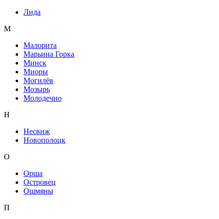
Лида
М
Малорита
Марьина Горка
Минск
Миоры
Могилёв
Мозырь
Молодечно
Н
Несвиж
Новополоцк
О
Орша
Островец
Ошмяны
П