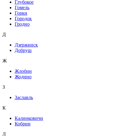
Глубокое
Гомель
Горки
Городок
Гродно
Д
Дзержинск
Добруш
Ж
Жлобин
Жодино
З
Заславль
К
Калинковичи
Кобрин
Л