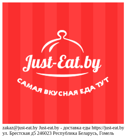
zakaz@just-eat.by
Just-eat.by - доставка еды
https://just-eat.by
ул. Брестская д5
246023
Республика Беларусь, Гомель