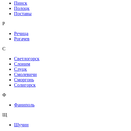
Пинск
Полоцк
Поставы
Р
Речица
Рогачев
С
Светлогорск
Слоним
Слуцк
Смолевичи
Сморгонь
Солигорск
Ф
Фаниполь
Щ
Щучин