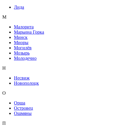
Лида
М
Малорита
Марьина Горка
Минск
Миоры
Могилёв
Мозырь
Молодечно
Н
Несвиж
Новополоцк
О
Орша
Островец
Ошмяны
П