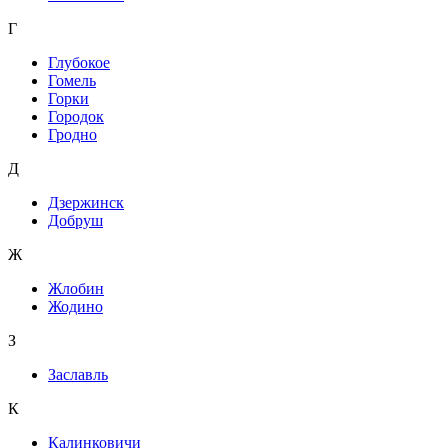
Г
Глубокое
Гомель
Горки
Городок
Гродно
Д
Дзержинск
Добруш
Ж
Жлобин
Жодино
З
Заславль
К
Калинковичи