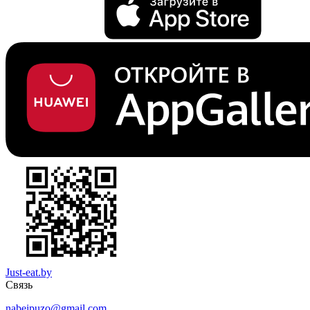
Just-eat.by
Связь
nabeipuzo@gmail.com