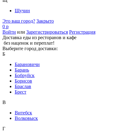
Щ
Щучин
Это ваш город?
Закрыто
0 р
Войти
или
Зарегистрироваться
Регистрация
Доставка еды из ресторанов и кафе
без наценок и переплат!
Выберите город доставки:
Б
Барановичи
Барань
Бобруйск
Борисов
Браслав
Брест
В
Витебск
Волковыск
Г