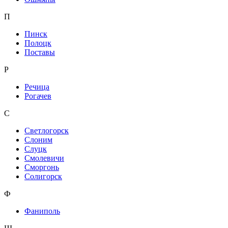
П
Пинск
Полоцк
Поставы
Р
Речица
Рогачев
С
Светлогорск
Слоним
Слуцк
Смолевичи
Сморгонь
Солигорск
Ф
Фаниполь