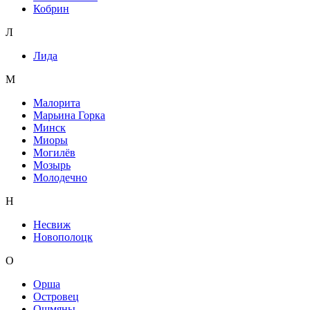
Кобрин
Л
Лида
М
Малорита
Марьина Горка
Минск
Миоры
Могилёв
Мозырь
Молодечно
Н
Несвиж
Новополоцк
О
Орша
Островец
Ошмяны