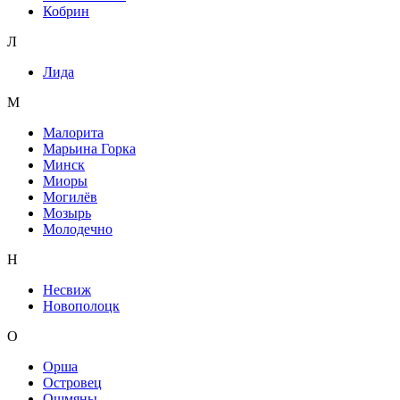
Кобрин
Л
Лида
М
Малорита
Марьина Горка
Минск
Миоры
Могилёв
Мозырь
Молодечно
Н
Несвиж
Новополоцк
О
Орша
Островец
Ошмяны