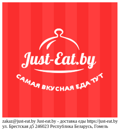
zakaz@just-eat.by
Just-eat.by - доставка еды
https://just-eat.by
ул. Брестская д5
246023
Республика Беларусь, Гомель