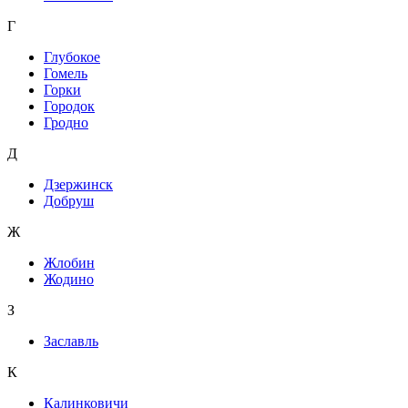
Г
Глубокое
Гомель
Горки
Городок
Гродно
Д
Дзержинск
Добруш
Ж
Жлобин
Жодино
З
Заславль
К
Калинковичи