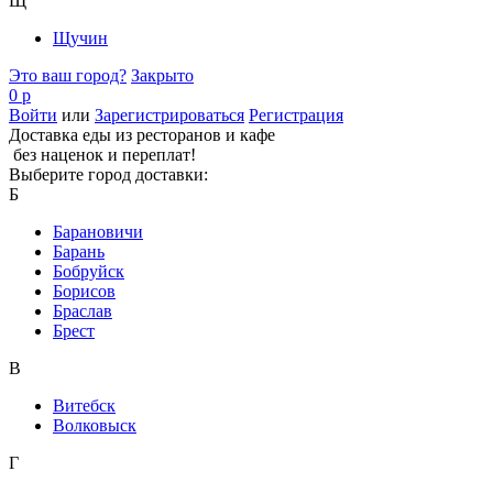
Щ
Щучин
Это ваш город?
Закрыто
0 р
Войти
или
Зарегистрироваться
Регистрация
Доставка еды из ресторанов и кафе
без наценок и переплат!
Выберите город доставки:
Б
Барановичи
Барань
Бобруйск
Борисов
Браслав
Брест
В
Витебск
Волковыск
Г