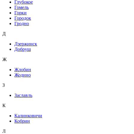
Глубокое
Гомель
Горки
Городок
Гродно
Д
Дзержинск
Добруш
Ж
Жлобин
Жодино
З
Заславль
К
Калинковичи
Кобрин
Л