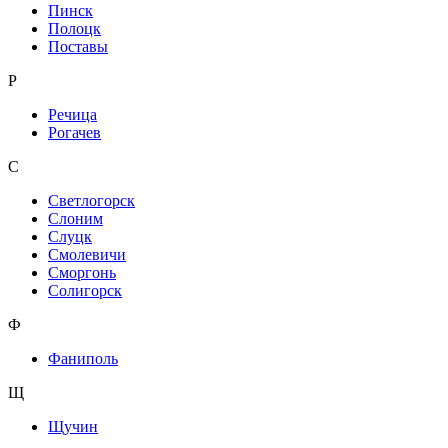
Пинск
Полоцк
Поставы
Р
Речица
Рогачев
С
Светлогорск
Слоним
Слуцк
Смолевичи
Сморгонь
Солигорск
Ф
Фаниполь
Щ
Щучин