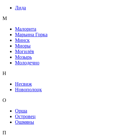
Лида
М
Малорита
Марьина Горка
Минск
Миоры
Могилёв
Мозырь
Молодечно
Н
Несвиж
Новополоцк
О
Орша
Островец
Ошмяны
П