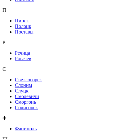
П
Пинск
Полоцк
Поставы
Р
Речица
Рогачев
С
Светлогорск
Слоним
Слуцк
Смолевичи
Сморгонь
Солигорск
Ф
Фаниполь