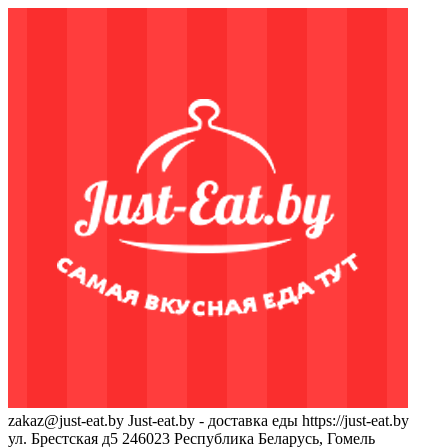
zakaz@just-eat.by
Just-eat.by - доставка еды
https://just-eat.by
ул. Брестская д5
246023
Республика Беларусь, Гомель