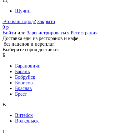
Щ
Щучин
Это ваш город?
Закрыто
0 р
Войти
или
Зарегистрироваться
Регистрация
Доставка еды из ресторанов и кафе
без наценок и переплат!
Выберите город доставки:
Б
Барановичи
Барань
Бобруйск
Борисов
Браслав
Брест
В
Витебск
Волковыск
Г