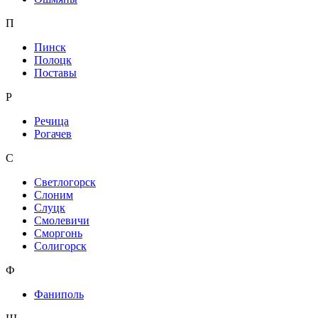
П
Пинск
Полоцк
Поставы
Р
Речица
Рогачев
С
Светлогорск
Слоним
Слуцк
Смолевичи
Сморгонь
Солигорск
Ф
Фаниполь