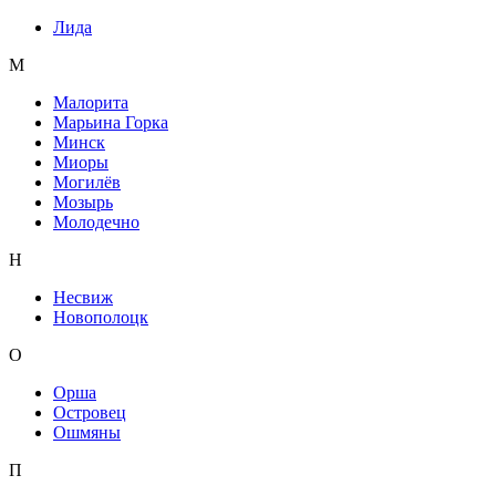
Лида
М
Малорита
Марьина Горка
Минск
Миоры
Могилёв
Мозырь
Молодечно
Н
Несвиж
Новополоцк
О
Орша
Островец
Ошмяны
П