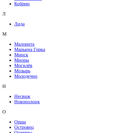
Кобрин
Л
Лида
М
Малорита
Марьина Горка
Минск
Миоры
Могилёв
Мозырь
Молодечно
Н
Несвиж
Новополоцк
О
Орша
Островец
Ошмяны