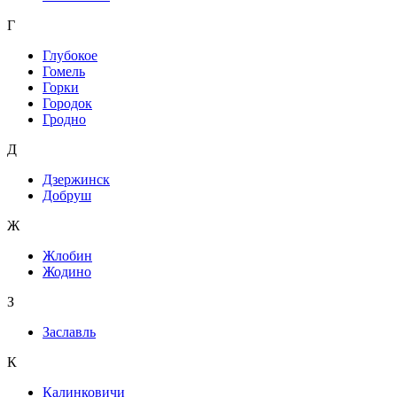
Г
Глубокое
Гомель
Горки
Городок
Гродно
Д
Дзержинск
Добруш
Ж
Жлобин
Жодино
З
Заславль
К
Калинковичи