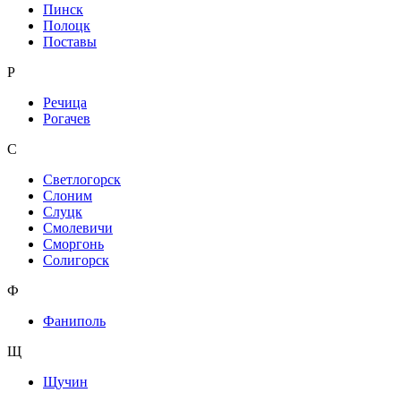
Пинск
Полоцк
Поставы
Р
Речица
Рогачев
С
Светлогорск
Слоним
Слуцк
Смолевичи
Сморгонь
Солигорск
Ф
Фаниполь
Щ
Щучин