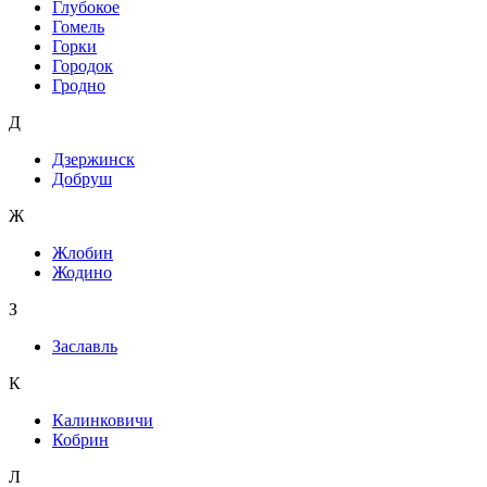
Глубокое
Гомель
Горки
Городок
Гродно
Д
Дзержинск
Добруш
Ж
Жлобин
Жодино
З
Заславль
К
Калинковичи
Кобрин
Л