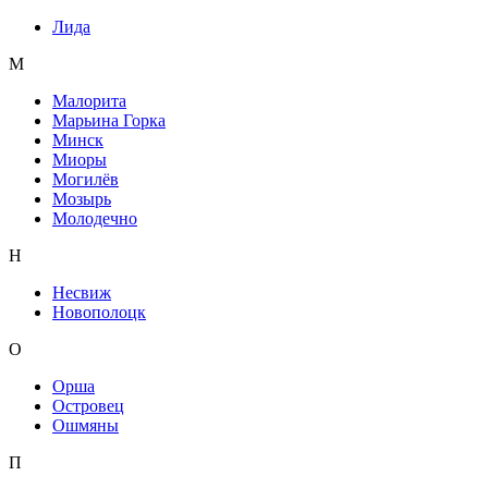
Лида
М
Малорита
Марьина Горка
Минск
Миоры
Могилёв
Мозырь
Молодечно
Н
Несвиж
Новополоцк
О
Орша
Островец
Ошмяны
П