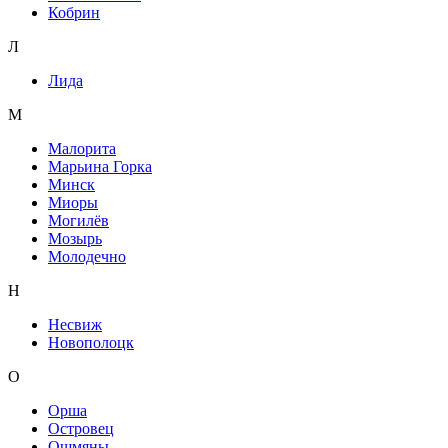
Кобрин
Л
Лида
М
Малорита
Марьина Горка
Минск
Миоры
Могилёв
Мозырь
Молодечно
Н
Несвиж
Новополоцк
О
Орша
Островец
Ошмяны