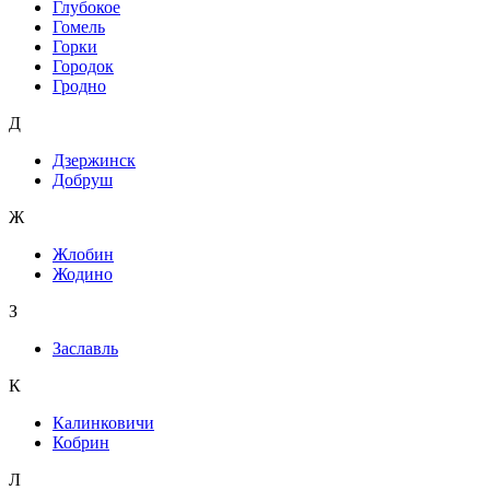
Глубокое
Гомель
Горки
Городок
Гродно
Д
Дзержинск
Добруш
Ж
Жлобин
Жодино
З
Заславль
К
Калинковичи
Кобрин
Л