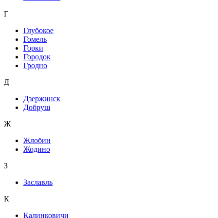
Г
Глубокое
Гомель
Горки
Городок
Гродно
Д
Дзержинск
Добруш
Ж
Жлобин
Жодино
З
Заславль
К
Калинковичи