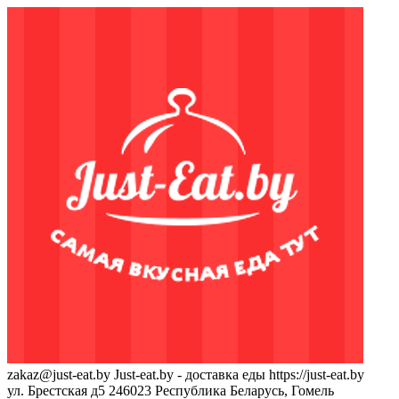
zakaz@just-eat.by
Just-eat.by - доставка еды
https://just-eat.by
ул. Брестская д5
246023
Республика Беларусь, Гомель