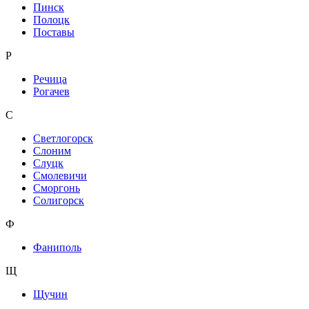
Пинск
Полоцк
Поставы
Р
Речица
Рогачев
С
Светлогорск
Слоним
Слуцк
Смолевичи
Сморгонь
Солигорск
Ф
Фаниполь
Щ
Щучин