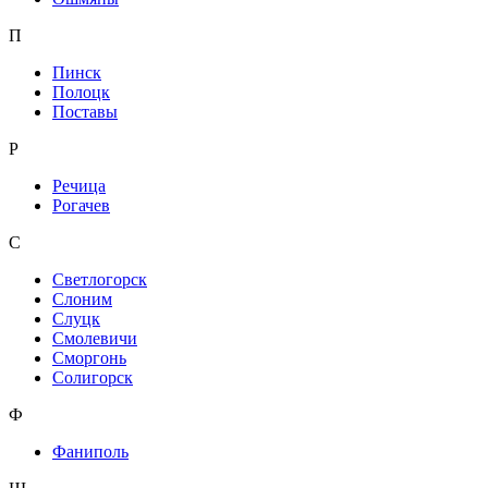
П
Пинск
Полоцк
Поставы
Р
Речица
Рогачев
С
Светлогорск
Слоним
Слуцк
Смолевичи
Сморгонь
Солигорск
Ф
Фаниполь