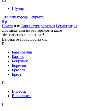
Щ
Щучин
Это ваш город?
Закрыто
0 р
Войти
или
Зарегистрироваться
Регистрация
Доставка еды из ресторанов и кафе
без наценок и переплат!
Выберите город доставки:
Б
Барановичи
Барань
Бобруйск
Борисов
Браслав
Брест
В
Витебск
Волковыск
Г