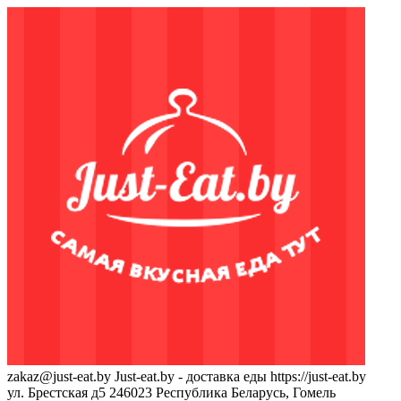
zakaz@just-eat.by
Just-eat.by - доставка еды
https://just-eat.by
ул. Брестская д5
246023
Республика Беларусь, Гомель