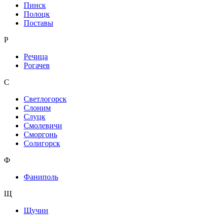
Пинск
Полоцк
Поставы
Р
Речица
Рогачев
С
Светлогорск
Слоним
Слуцк
Смолевичи
Сморгонь
Солигорск
Ф
Фаниполь
Щ
Щучин