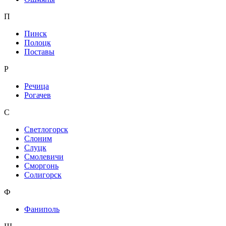
П
Пинск
Полоцк
Поставы
Р
Речица
Рогачев
С
Светлогорск
Слоним
Слуцк
Смолевичи
Сморгонь
Солигорск
Ф
Фаниполь