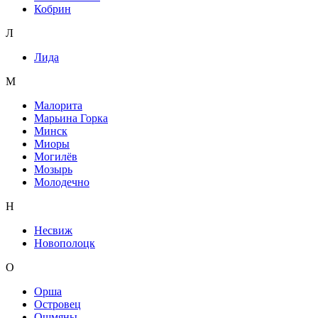
Кобрин
Л
Лида
М
Малорита
Марьина Горка
Минск
Миоры
Могилёв
Мозырь
Молодечно
Н
Несвиж
Новополоцк
О
Орша
Островец
Ошмяны