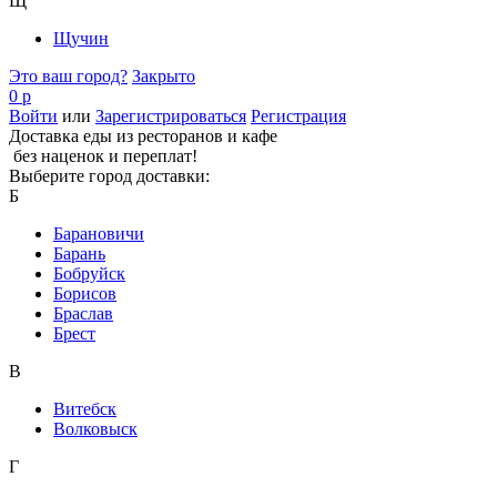
Щ
Щучин
Это ваш город?
Закрыто
0 р
Войти
или
Зарегистрироваться
Регистрация
Доставка еды из ресторанов и кафе
без наценок и переплат!
Выберите город доставки:
Б
Барановичи
Барань
Бобруйск
Борисов
Браслав
Брест
В
Витебск
Волковыск
Г