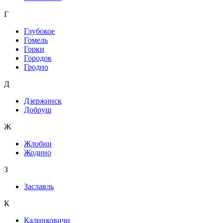
Г
Глубокое
Гомель
Горки
Городок
Гродно
Д
Дзержинск
Добруш
Ж
Жлобин
Жодино
З
Заславль
К
Калинковичи