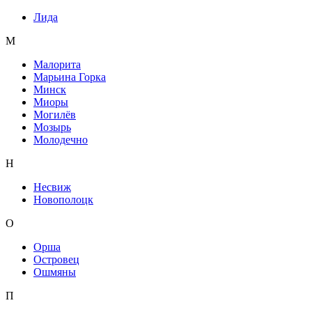
Лида
М
Малорита
Марьина Горка
Минск
Миоры
Могилёв
Мозырь
Молодечно
Н
Несвиж
Новополоцк
О
Орша
Островец
Ошмяны
П