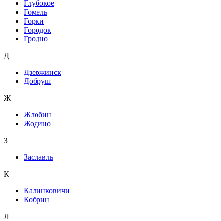
Глубокое
Гомель
Горки
Городок
Гродно
Д
Дзержинск
Добруш
Ж
Жлобин
Жодино
З
Заславль
К
Калинковичи
Кобрин
Л