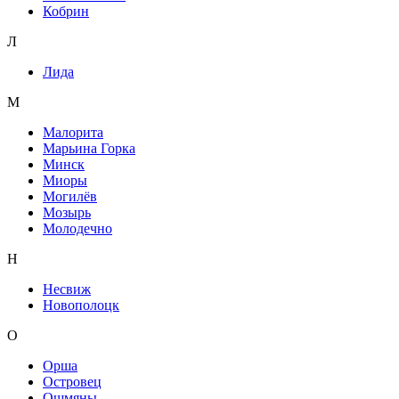
Кобрин
Л
Лида
М
Малорита
Марьина Горка
Минск
Миоры
Могилёв
Мозырь
Молодечно
Н
Несвиж
Новополоцк
О
Орша
Островец
Ошмяны