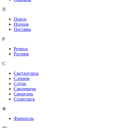
П
Пинск
Полоцк
Поставы
Р
Речица
Рогачев
С
Светлогорск
Слоним
Слуцк
Смолевичи
Сморгонь
Солигорск
Ф
Фаниполь