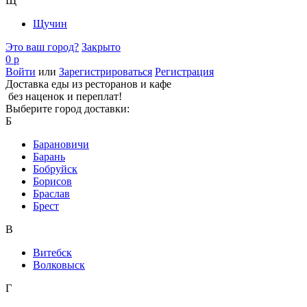
Щ
Щучин
Это ваш город?
Закрыто
0 р
Войти
или
Зарегистрироваться
Регистрация
Доставка еды из ресторанов и кафе
без наценок и переплат!
Выберите город доставки:
Б
Барановичи
Барань
Бобруйск
Борисов
Браслав
Брест
В
Витебск
Волковыск
Г