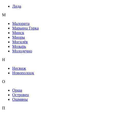
Лида
М
Малорита
Марьина Горка
Минск
Миоры
Могилёв
Мозырь
Молодечно
Н
Несвиж
Новополоцк
О
Орша
Островец
Ошмяны
П