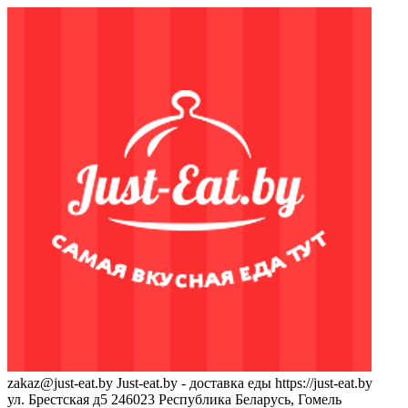
zakaz@just-eat.by
Just-eat.by - доставка еды
https://just-eat.by
ул. Брестская д5
246023
Республика Беларусь, Гомель