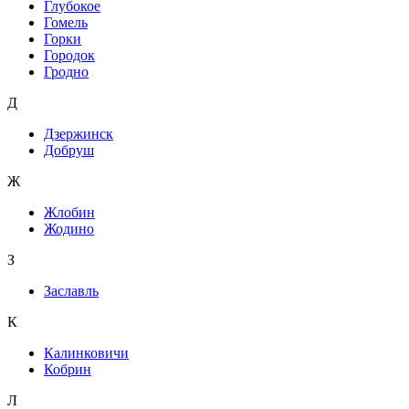
Глубокое
Гомель
Горки
Городок
Гродно
Д
Дзержинск
Добруш
Ж
Жлобин
Жодино
З
Заславль
К
Калинковичи
Кобрин
Л