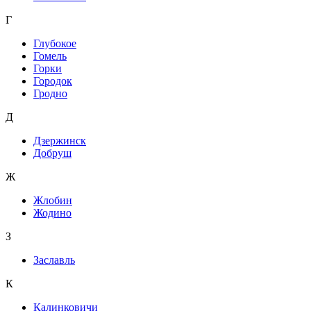
Г
Глубокое
Гомель
Горки
Городок
Гродно
Д
Дзержинск
Добруш
Ж
Жлобин
Жодино
З
Заславль
К
Калинковичи