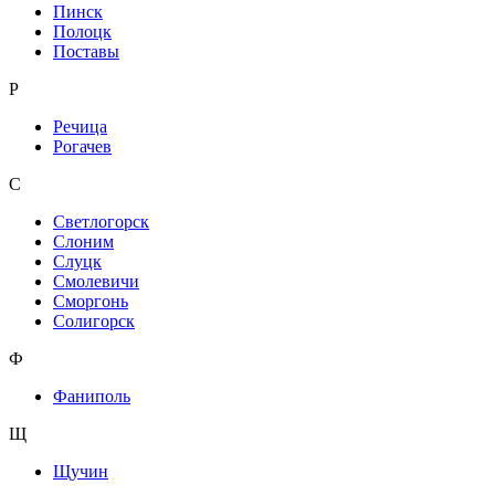
Пинск
Полоцк
Поставы
Р
Речица
Рогачев
С
Светлогорск
Слоним
Слуцк
Смолевичи
Сморгонь
Солигорск
Ф
Фаниполь
Щ
Щучин