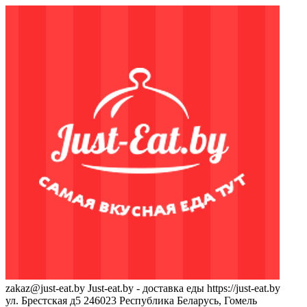
zakaz@just-eat.by
Just-eat.by - доставка еды
https://just-eat.by
ул. Брестская д5
246023
Республика Беларусь, Гомель