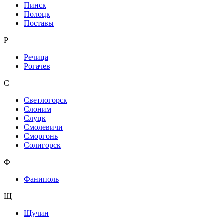
Пинск
Полоцк
Поставы
Р
Речица
Рогачев
С
Светлогорск
Слоним
Слуцк
Смолевичи
Сморгонь
Солигорск
Ф
Фаниполь
Щ
Щучин