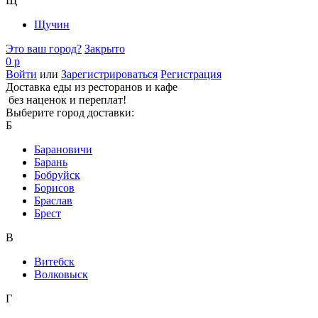
Щ
Щучин
Это ваш город?
Закрыто
0 р
Войти
или
Зарегистрироваться
Регистрация
Доставка еды из ресторанов и кафе
без наценок и переплат!
Выберите город доставки:
Б
Барановичи
Барань
Бобруйск
Борисов
Браслав
Брест
В
Витебск
Волковыск
Г