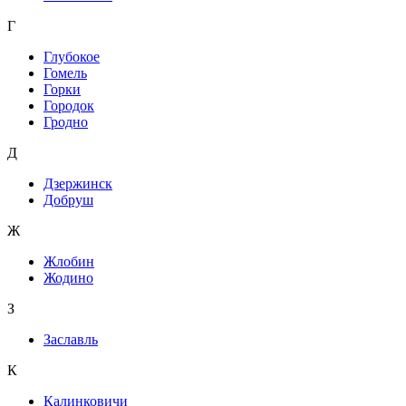
Г
Глубокое
Гомель
Горки
Городок
Гродно
Д
Дзержинск
Добруш
Ж
Жлобин
Жодино
З
Заславль
К
Калинковичи