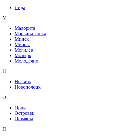
Лида
М
Малорита
Марьина Горка
Минск
Миоры
Могилёв
Мозырь
Молодечно
Н
Несвиж
Новополоцк
О
Орша
Островец
Ошмяны
П