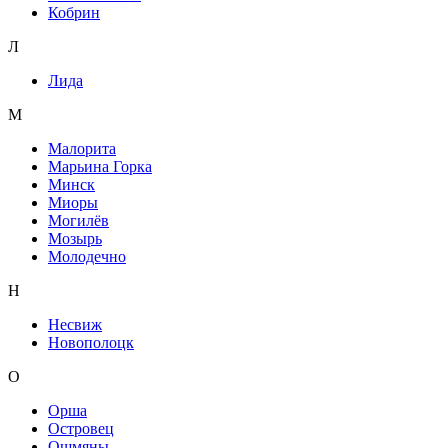
Кобрин
Л
Лида
М
Малорита
Марьина Горка
Минск
Миоры
Могилёв
Мозырь
Молодечно
Н
Несвиж
Новополоцк
О
Орша
Островец
Ошмяны