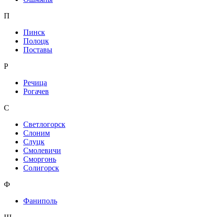
П
Пинск
Полоцк
Поставы
Р
Речица
Рогачев
С
Светлогорск
Слоним
Слуцк
Смолевичи
Сморгонь
Солигорск
Ф
Фаниполь