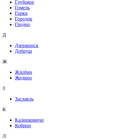
Глубокое
Гомель
Горки
Городок
Гродно
Д
Дзержинск
Добруш
Ж
Жлобин
Жодино
З
Заславль
К
Калинковичи
Кобрин
Л