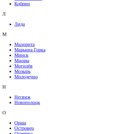
Кобрин
Л
Лида
М
Малорита
Марьина Горка
Минск
Миоры
Могилёв
Мозырь
Молодечно
Н
Несвиж
Новополоцк
О
Орша
Островец
Ошмяны