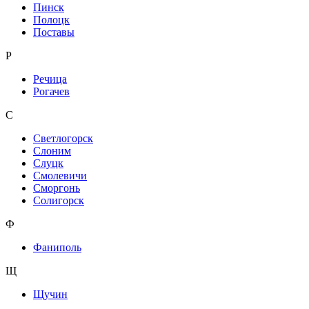
Пинск
Полоцк
Поставы
Р
Речица
Рогачев
С
Светлогорск
Слоним
Слуцк
Смолевичи
Сморгонь
Солигорск
Ф
Фаниполь
Щ
Щучин