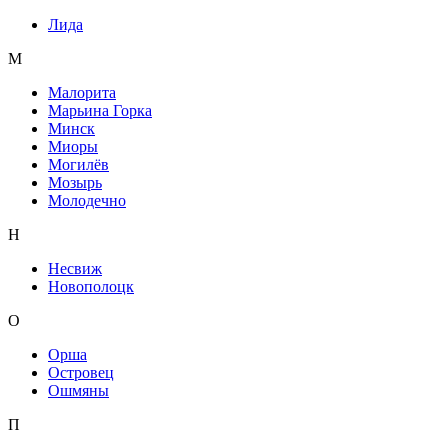
Лида
М
Малорита
Марьина Горка
Минск
Миоры
Могилёв
Мозырь
Молодечно
Н
Несвиж
Новополоцк
О
Орша
Островец
Ошмяны
П