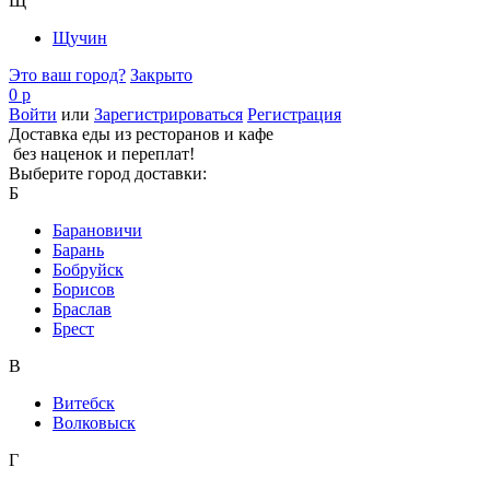
Щ
Щучин
Это ваш город?
Закрыто
0 р
Войти
или
Зарегистрироваться
Регистрация
Доставка еды из ресторанов и кафе
без наценок и переплат!
Выберите город доставки:
Б
Барановичи
Барань
Бобруйск
Борисов
Браслав
Брест
В
Витебск
Волковыск
Г