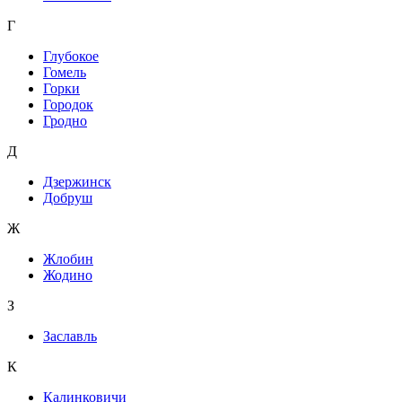
Г
Глубокое
Гомель
Горки
Городок
Гродно
Д
Дзержинск
Добруш
Ж
Жлобин
Жодино
З
Заславль
К
Калинковичи