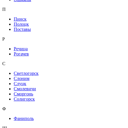
П
Пинск
Полоцк
Поставы
Р
Речица
Рогачев
С
Светлогорск
Слоним
Слуцк
Смолевичи
Сморгонь
Солигорск
Ф
Фаниполь