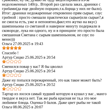
недоложенных 140гр.. Второй раз сделала заказ, драники с
грибами(да еще двойную порцию,т.к.борща у них не было).
Итог: драники недожаренные откровенно прям сырые, соус
грибной : просто смешали практически сырые(или сырые?,я
не смогла есть, уже и непонятно,факт,что жутко на вкус)
шампиньоны со сметаной и наверное минуту подержали в
сковороде, лука ни одного, ну и в принципе это просто была
смешанная Сметана с сырым шампиньоном, не соус по
меню)))
Ольга
27.09.2025 в 19:43
Спасибо !
Артур Сицко
25.06.2025 в 20:54
Сменился повар у вас? Я бы цволил
Артур Сицко
25.06.2025 в 20:54
Даже ну попался пережаренный, это как такое может быть?
Артур Сицко
25.06.2025 в 20:52
Тартар из лосося самый худший которую я кушал у вас , манго
твердое и вкуса нет. Так же рыба красная не та,а это мое
любимое блюда. Оценка 0 балов. Даже цвет рыбы не такой
Ольга
08.06.2025 в 20:07