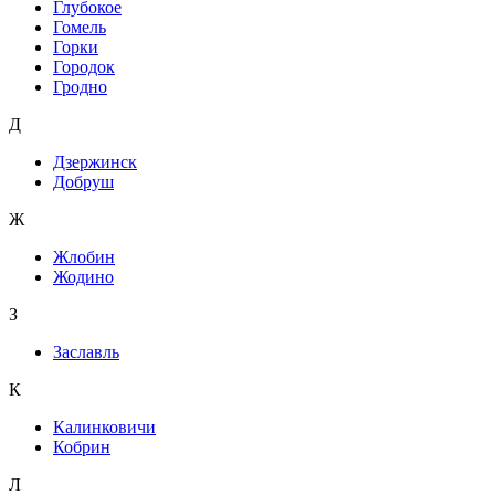
Глубокое
Гомель
Горки
Городок
Гродно
Д
Дзержинск
Добруш
Ж
Жлобин
Жодино
З
Заславль
К
Калинковичи
Кобрин
Л