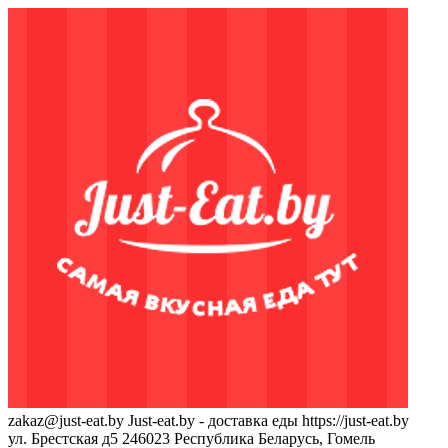
zakaz@just-eat.by
Just-eat.by - доставка еды
https://just-eat.by
ул. Брестская д5
246023
Республика Беларусь, Гомель