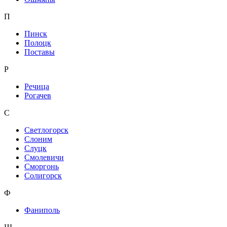
П
Пинск
Полоцк
Поставы
Р
Речица
Рогачев
С
Светлогорск
Слоним
Слуцк
Смолевичи
Сморгонь
Солигорск
Ф
Фаниполь