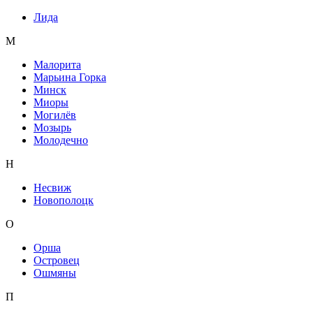
Лида
М
Малорита
Марьина Горка
Минск
Миоры
Могилёв
Мозырь
Молодечно
Н
Несвиж
Новополоцк
О
Орша
Островец
Ошмяны
П