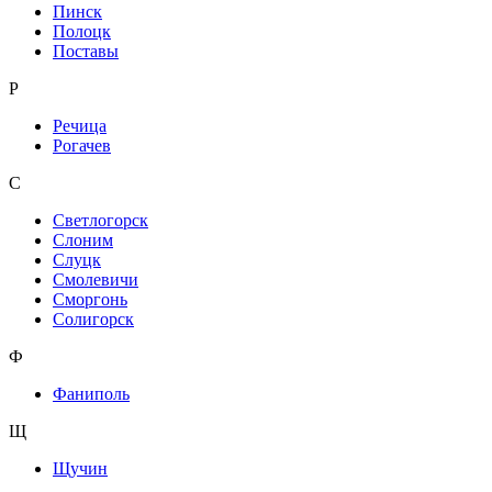
Пинск
Полоцк
Поставы
Р
Речица
Рогачев
С
Светлогорск
Слоним
Слуцк
Смолевичи
Сморгонь
Солигорск
Ф
Фаниполь
Щ
Щучин