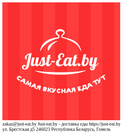
zakaz@just-eat.by
Just-eat.by - доставка еды
https://just-eat.by
ул. Брестская д5
246023
Республика Беларусь, Гомель