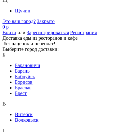
Щ
Щучин
Это ваш город?
Закрыто
0 р
Войти
или
Зарегистрироваться
Регистрация
Доставка еды из ресторанов и кафе
без наценок и переплат!
Выберите город доставки:
Б
Барановичи
Барань
Бобруйск
Борисов
Браслав
Брест
В
Витебск
Волковыск
Г