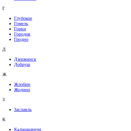
Г
Глубокое
Гомель
Горки
Городок
Гродно
Д
Дзержинск
Добруш
Ж
Жлобин
Жодино
З
Заславль
К
Калинковичи