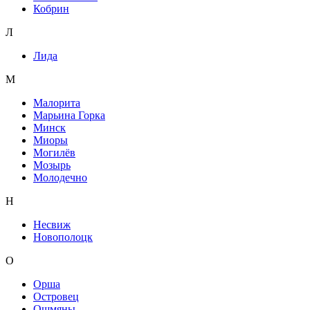
Кобрин
Л
Лида
М
Малорита
Марьина Горка
Минск
Миоры
Могилёв
Мозырь
Молодечно
Н
Несвиж
Новополоцк
О
Орша
Островец
Ошмяны