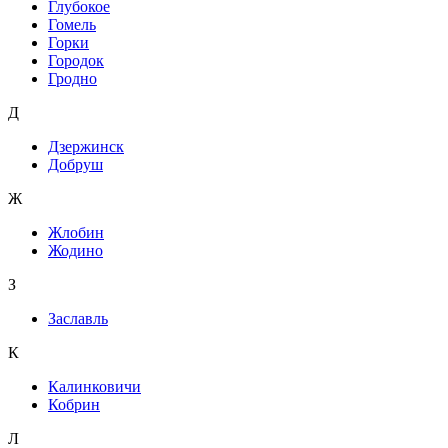
Глубокое
Гомель
Горки
Городок
Гродно
Д
Дзержинск
Добруш
Ж
Жлобин
Жодино
З
Заславль
К
Калинковичи
Кобрин
Л