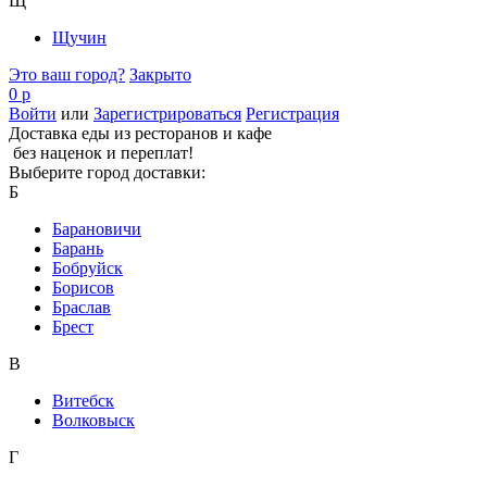
Щ
Щучин
Это ваш город?
Закрыто
0 р
Войти
или
Зарегистрироваться
Регистрация
Доставка еды из ресторанов и кафе
без наценок и переплат!
Выберите город доставки:
Б
Барановичи
Барань
Бобруйск
Борисов
Браслав
Брест
В
Витебск
Волковыск
Г