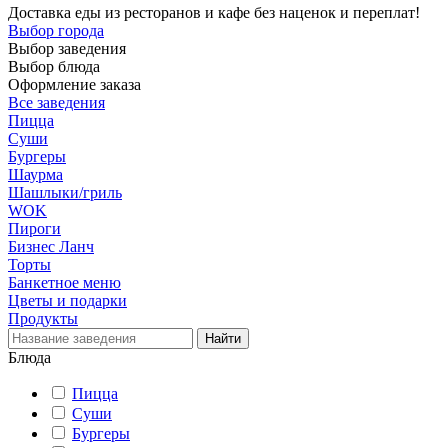
Доставка еды из ресторанов и кафе без наценок и переплат!
Выбор города
Выбор заведения
Выбор блюда
Оформление заказа
Все заведения
Пицца
Суши
Бургеры
Шаурма
Шашлыки/гриль
WOK
Пироги
Бизнес Ланч
Торты
Банкетное меню
Цветы и подарки
Продукты
Блюда
Пицца
Суши
Бургеры