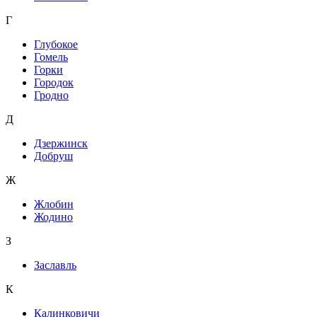
Г
Глубокое
Гомель
Горки
Городок
Гродно
Д
Дзержинск
Добруш
Ж
Жлобин
Жодино
З
Заславль
К
Калинковичи