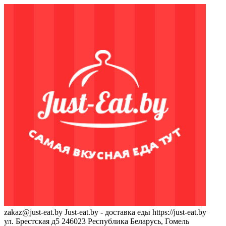
zakaz@just-eat.by
Just-eat.by - доставка еды
https://just-eat.by
ул. Брестская д5
246023
Республика Беларусь, Гомель