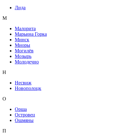
Лида
М
Малорита
Марьина Горка
Минск
Миоры
Могилёв
Мозырь
Молодечно
Н
Несвиж
Новополоцк
О
Орша
Островец
Ошмяны
П