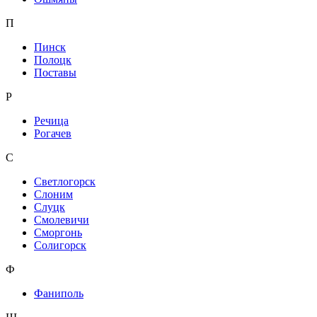
П
Пинск
Полоцк
Поставы
Р
Речица
Рогачев
С
Светлогорск
Слоним
Слуцк
Смолевичи
Сморгонь
Солигорск
Ф
Фаниполь