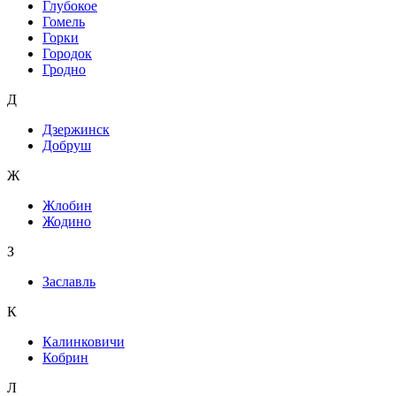
Глубокое
Гомель
Горки
Городок
Гродно
Д
Дзержинск
Добруш
Ж
Жлобин
Жодино
З
Заславль
К
Калинковичи
Кобрин
Л