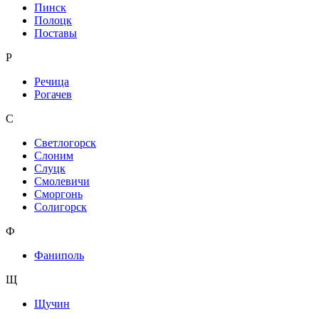
Пинск
Полоцк
Поставы
Р
Речица
Рогачев
С
Светлогорск
Слоним
Слуцк
Смолевичи
Сморгонь
Солигорск
Ф
Фаниполь
Щ
Щучин