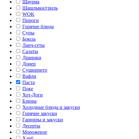
Шаурма
Шашлыки/гриль
WOK
Пироги
Горячие блюда
Супы
Боксы
Ланч-сеты
Салаты
Драники
Донер
Суширрито
Вафли
Паста
Поке
Хот-Доги
Блины
Холодные блюда и закуски
Горячие закуски
Гарниры и закуски
Десерты
Мороженое
Хлеб