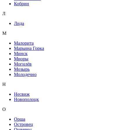
Кобрин
Л
Лида
М
Малорита
Марьина Горка
Минск
Миоры
Могилёв
Мозырь
Молодечно
Н
Несвиж
Новополоцк
О
Орша
Островец
Ошмяны