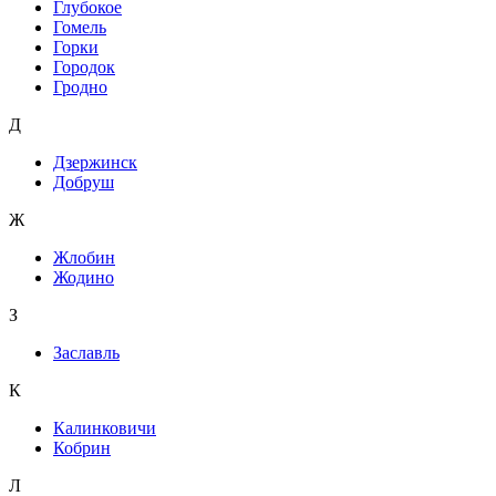
Глубокое
Гомель
Горки
Городок
Гродно
Д
Дзержинск
Добруш
Ж
Жлобин
Жодино
З
Заславль
К
Калинковичи
Кобрин
Л