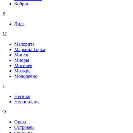
Кобрин
Л
Лида
М
Малорита
Марьина Горка
Минск
Миоры
Могилёв
Мозырь
Молодечно
Н
Несвиж
Новополоцк
О
Орша
Островец
Ошмяны