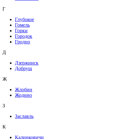
Г
Глубокое
Гомель
Горки
Городок
Гродно
Д
Дзержинск
Добруш
Ж
Жлобин
Жодино
З
Заславль
К
Калинковичи