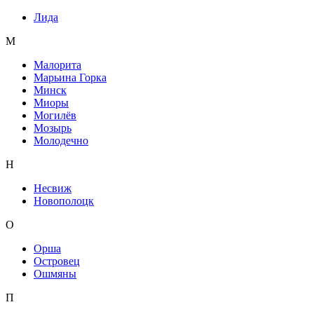
Лида
М
Малорита
Марьина Горка
Минск
Миоры
Могилёв
Мозырь
Молодечно
Н
Несвиж
Новополоцк
О
Орша
Островец
Ошмяны
П