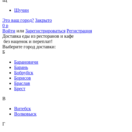
Щ
Щучин
Это ваш город?
Закрыто
0 р
Войти
или
Зарегистрироваться
Регистрация
Доставка еды из ресторанов и кафе
без наценок и переплат!
Выберите город доставки:
Б
Барановичи
Барань
Бобруйск
Борисов
Браслав
Брест
В
Витебск
Волковыск
Г