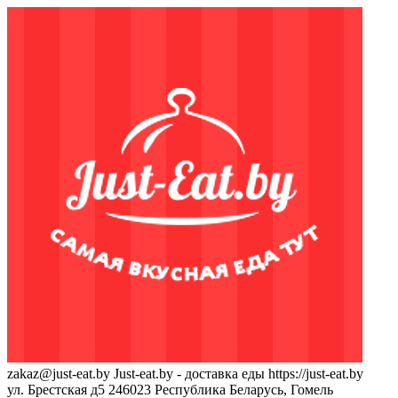
zakaz@just-eat.by
Just-eat.by - доставка еды
https://just-eat.by
ул. Брестская д5
246023
Республика Беларусь, Гомель