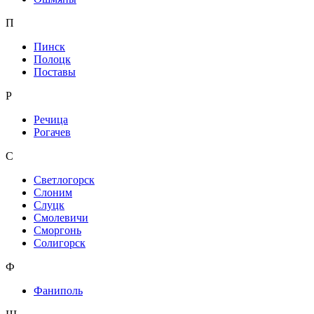
П
Пинск
Полоцк
Поставы
Р
Речица
Рогачев
С
Светлогорск
Слоним
Слуцк
Смолевичи
Сморгонь
Солигорск
Ф
Фаниполь