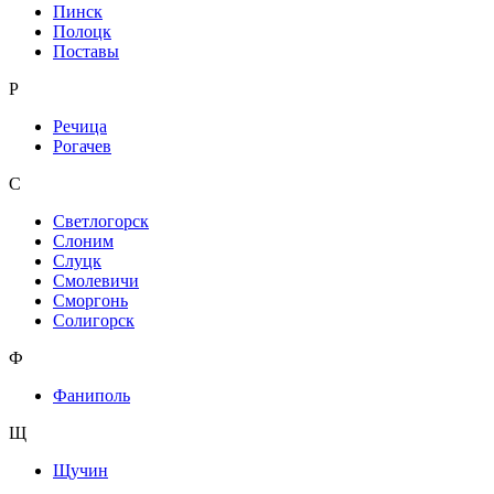
Пинск
Полоцк
Поставы
Р
Речица
Рогачев
С
Светлогорск
Слоним
Слуцк
Смолевичи
Сморгонь
Солигорск
Ф
Фаниполь
Щ
Щучин