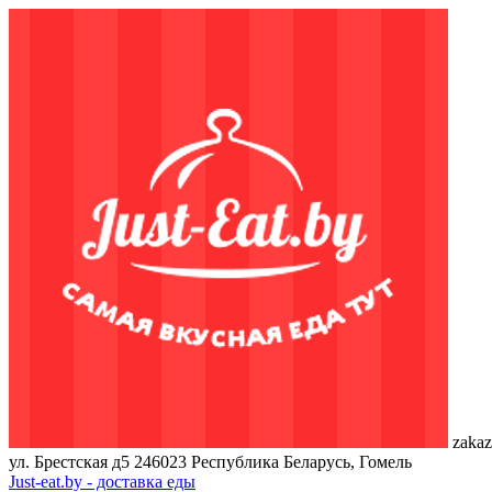
zakaz
ул. Брестская д5
246023
Республика Беларусь, Гомель
Just-eat.by - доставка еды