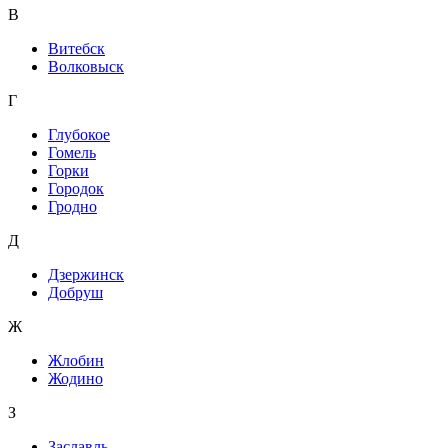
В
Витебск
Волковыск
Г
Глубокое
Гомель
Горки
Городок
Гродно
Д
Дзержинск
Добруш
Ж
Жлобин
Жодино
З
Заславль