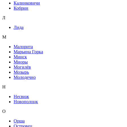
Калинковичи
Кобрин
Л
Лида
М
Малорита
Марьина Горка
Минск
Миоры
Могилёв
Мозырь
Молодечно
Н
Несвиж
Новополоцк
О
Орша
Островец