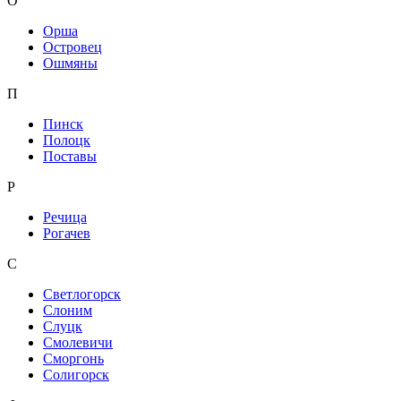
О
Орша
Островец
Ошмяны
П
Пинск
Полоцк
Поставы
Р
Речица
Рогачев
С
Светлогорск
Слоним
Слуцк
Смолевичи
Сморгонь
Солигорск