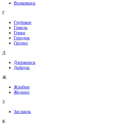
Волковыск
Г
Глубокое
Гомель
Горки
Городок
Гродно
Д
Дзержинск
Добруш
Ж
Жлобин
Жодино
З
Заславль
К