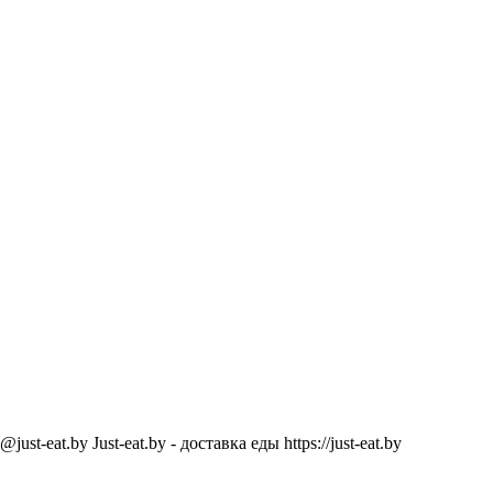
@just-eat.by
Just-eat.by - доставка еды
https://just-eat.by