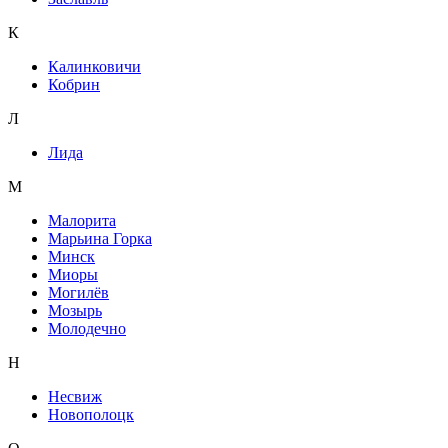
К
Калинковичи
Кобрин
Л
Лида
М
Малорита
Марьина Горка
Минск
Миоры
Могилёв
Мозырь
Молодечно
Н
Несвиж
Новополоцк