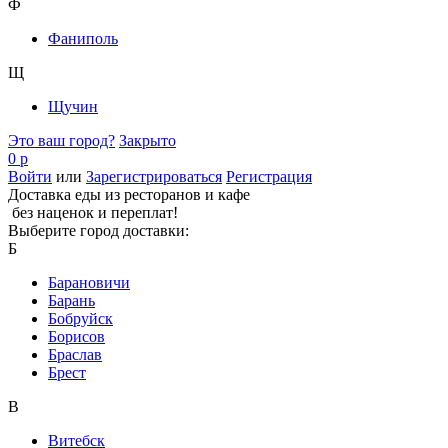
Ф
Фаниполь
Щ
Щучин
Это ваш город?
Закрыто
0 р
Войти
или
Зарегистрироваться
Регистрация
Доставка еды из ресторанов и кафе
без наценок и переплат!
Выберите город доставки:
Б
Барановичи
Барань
Бобруйск
Борисов
Браслав
Брест
В
Витебск