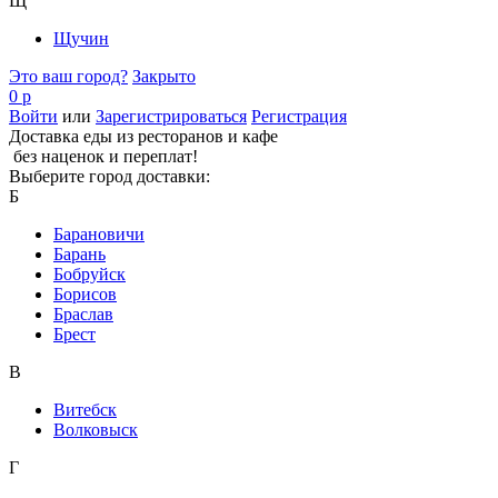
Щ
Щучин
Это ваш город?
Закрыто
0 р
Войти
или
Зарегистрироваться
Регистрация
Доставка еды из ресторанов и кафе
без наценок и переплат!
Выберите город доставки:
Б
Барановичи
Барань
Бобруйск
Борисов
Браслав
Брест
В
Витебск
Волковыск
Г