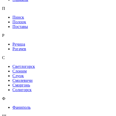
П
Пинск
Полоцк
Поставы
Р
Речица
Рогачев
С
Светлогорск
Слоним
Слуцк
Смолевичи
Сморгонь
Солигорск
Ф
Фаниполь