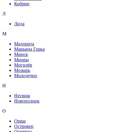
Кобрин
Л
Лида
М
Малорита
Марьина Горка
Минск
Миоры
Могилёв
Мозырь
Молодечно
Н
Несвиж
Новополоцк
О
Орша
Островец
Ошмяны