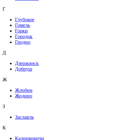
Г
Глубокое
Гомель
Горки
Городок
Гродно
Д
Дзержинск
Добруш
Ж
Жлобин
Жодино
З
Заславль
К
Калинковичи