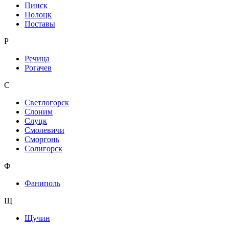
Пинск
Полоцк
Поставы
Р
Речица
Рогачев
С
Светлогорск
Слоним
Слуцк
Смолевичи
Сморгонь
Солигорск
Ф
Фаниполь
Щ
Щучин