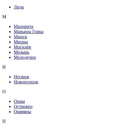
Лида
М
Малорита
Марьина Горка
Минск
Миоры
Могилёв
Мозырь
Молодечно
Н
Несвиж
Новополоцк
О
Орша
Островец
Ошмяны
П