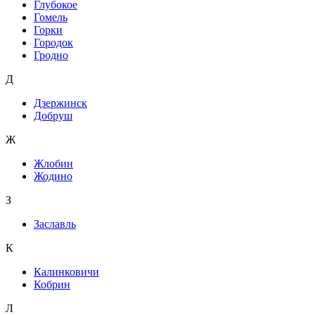
Глубокое
Гомель
Горки
Городок
Гродно
Д
Дзержинск
Добруш
Ж
Жлобин
Жодино
З
Заславль
К
Калинковичи
Кобрин
Л