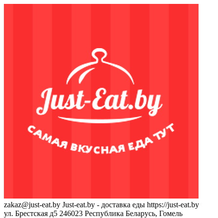
zakaz@just-eat.by
Just-eat.by - доставка еды
https://just-eat.by
ул. Брестская д5
246023
Республика Беларусь, Гомель