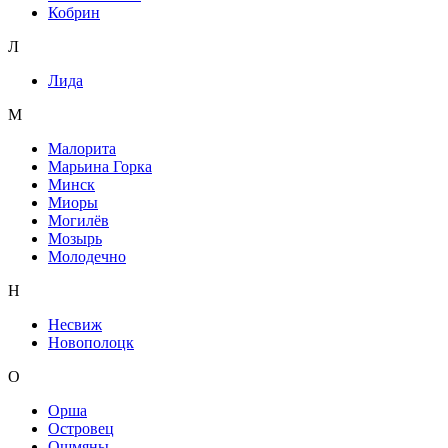
Кобрин
Л
Лида
М
Малорита
Марьина Горка
Минск
Миоры
Могилёв
Мозырь
Молодечно
Н
Несвиж
Новополоцк
О
Орша
Островец
Ошмяны