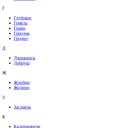
Г
Глубокое
Гомель
Горки
Городок
Гродно
Д
Дзержинск
Добруш
Ж
Жлобин
Жодино
З
Заславль
К
Калинковичи