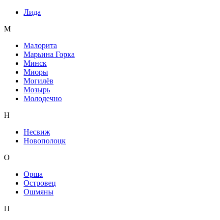
Лида
М
Малорита
Марьина Горка
Минск
Миоры
Могилёв
Мозырь
Молодечно
Н
Несвиж
Новополоцк
О
Орша
Островец
Ошмяны
П