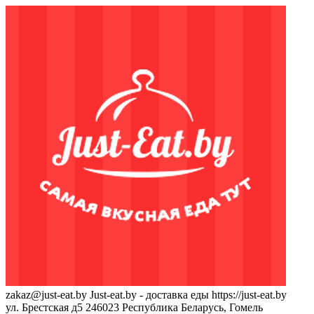
zakaz@just-eat.by
Just-eat.by - доставка еды
https://just-eat.by
ул. Брестская д5
246023
Республика Беларусь, Гомель