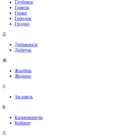
Глубокое
Гомель
Горки
Городок
Гродно
Д
Дзержинск
Добруш
Ж
Жлобин
Жодино
З
Заславль
К
Калинковичи
Кобрин
Л