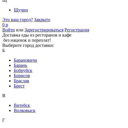
Щ
Щучин
Это ваш город?
Закрыто
0 р
Войти
или
Зарегистрироваться
Регистрация
Доставка еды из ресторанов и кафе
без наценок и переплат!
Выберите город доставки:
Б
Барановичи
Барань
Бобруйск
Борисов
Браслав
Брест
В
Витебск
Волковыск
Г