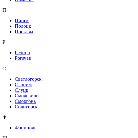
П
Пинск
Полоцк
Поставы
Р
Речица
Рогачев
С
Светлогорск
Слоним
Слуцк
Смолевичи
Сморгонь
Солигорск
Ф
Фаниполь