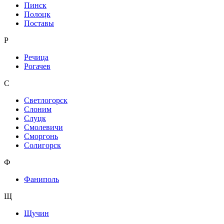
Пинск
Полоцк
Поставы
Р
Речица
Рогачев
С
Светлогорск
Слоним
Слуцк
Смолевичи
Сморгонь
Солигорск
Ф
Фаниполь
Щ
Щучин