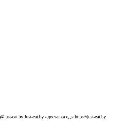
@just-eat.by
Just-eat.by - доставка еды
https://just-eat.by