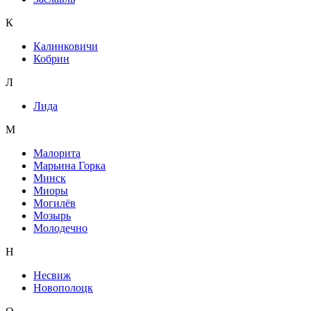
К
Калинковичи
Кобрин
Л
Лида
М
Малорита
Марьина Горка
Минск
Миоры
Могилёв
Мозырь
Молодечно
Н
Несвиж
Новополоцк