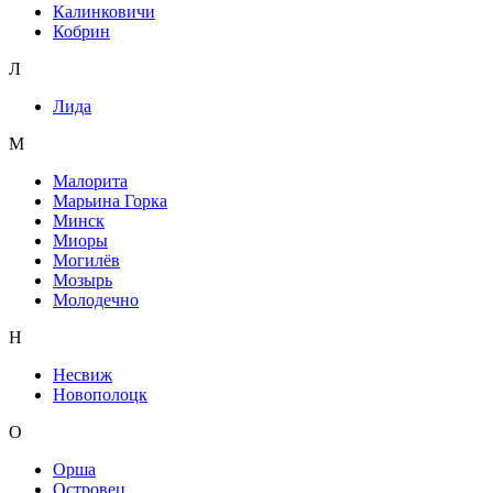
Калинковичи
Кобрин
Л
Лида
М
Малорита
Марьина Горка
Минск
Миоры
Могилёв
Мозырь
Молодечно
Н
Несвиж
Новополоцк
О
Орша
Островец