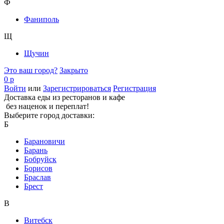
Ф
Фаниполь
Щ
Щучин
Это ваш город?
Закрыто
0 р
Войти
или
Зарегистрироваться
Регистрация
Доставка еды из ресторанов и кафе
без наценок и переплат!
Выберите город доставки:
Б
Барановичи
Барань
Бобруйск
Борисов
Браслав
Брест
В
Витебск