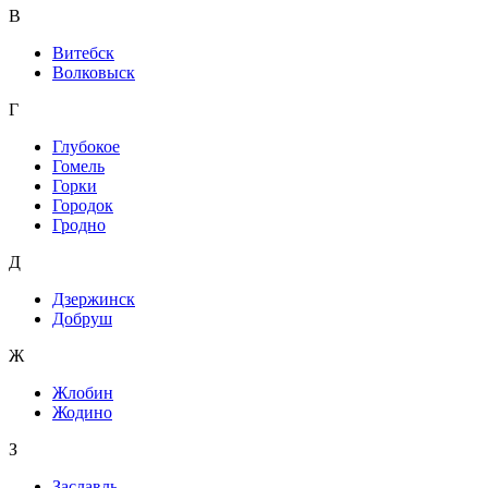
В
Витебск
Волковыск
Г
Глубокое
Гомель
Горки
Городок
Гродно
Д
Дзержинск
Добруш
Ж
Жлобин
Жодино
З
Заславль