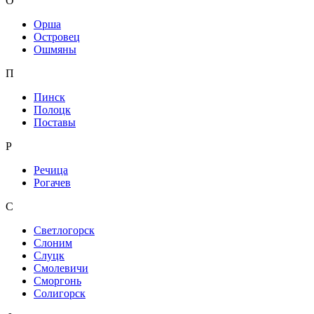
О
Орша
Островец
Ошмяны
П
Пинск
Полоцк
Поставы
Р
Речица
Рогачев
С
Светлогорск
Слоним
Слуцк
Смолевичи
Сморгонь
Солигорск