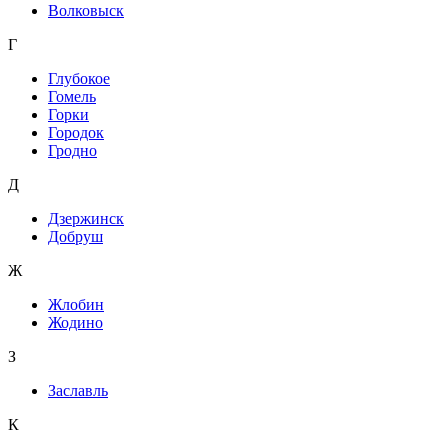
Волковыск
Г
Глубокое
Гомель
Горки
Городок
Гродно
Д
Дзержинск
Добруш
Ж
Жлобин
Жодино
З
Заславль
К