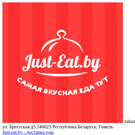
zakaz
ул. Брестская д5
246023
Республика Беларусь, Гомель
Just-eat.by - доставка еды