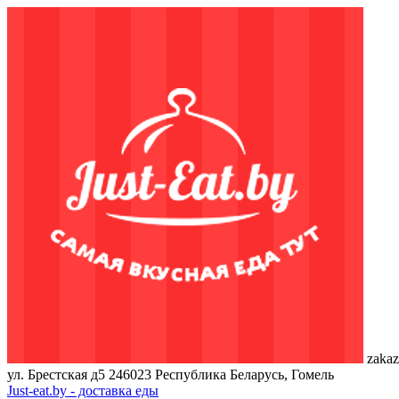
zakaz
ул. Брестская д5
246023
Республика Беларусь, Гомель
Just-eat.by - доставка еды