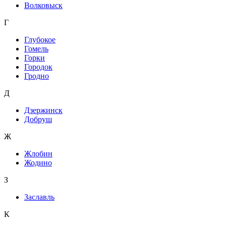
Волковыск
Г
Глубокое
Гомель
Горки
Городок
Гродно
Д
Дзержинск
Добруш
Ж
Жлобин
Жодино
З
Заславль
К