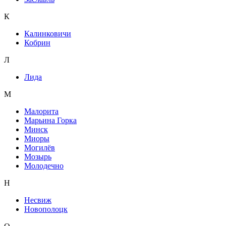
К
Калинковичи
Кобрин
Л
Лида
М
Малорита
Марьина Горка
Минск
Миоры
Могилёв
Мозырь
Молодечно
Н
Несвиж
Новополоцк