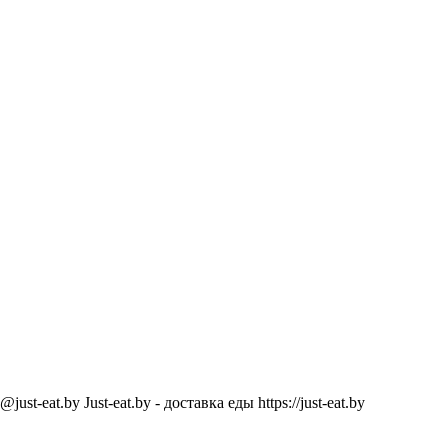
@just-eat.by
Just-eat.by - доставка еды
https://just-eat.by