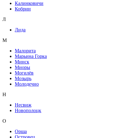
Калинковичи
Кобрин
Л
Лида
М
Малорита
Марьина Горка
Минск
Миоры
Могилёв
Мозырь
Молодечно
Н
Несвиж
Новополоцк
О
Орша
Островец