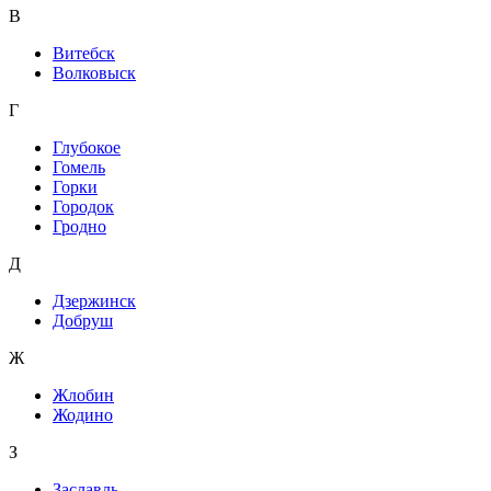
В
Витебск
Волковыск
Г
Глубокое
Гомель
Горки
Городок
Гродно
Д
Дзержинск
Добруш
Ж
Жлобин
Жодино
З
Заславль