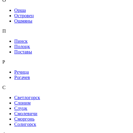
О
Орша
Островец
Ошмяны
П
Пинск
Полоцк
Поставы
Р
Речица
Рогачев
С
Светлогорск
Слоним
Слуцк
Смолевичи
Сморгонь
Солигорск