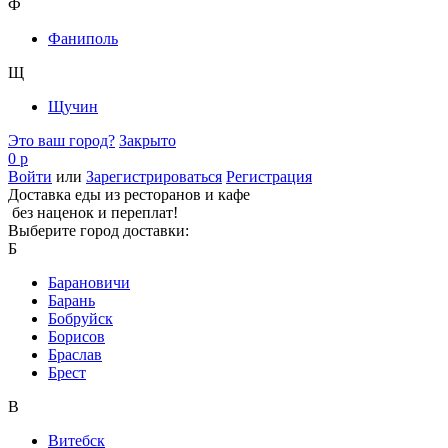
Ф
Фаниполь
Щ
Щучин
Это ваш город?
Закрыто
0 р
Войти
или
Зарегистрироваться
Регистрация
Доставка еды из ресторанов и кафе
без наценок и переплат!
Выберите город доставки:
Б
Барановичи
Барань
Бобруйск
Борисов
Браслав
Брест
В
Витебск