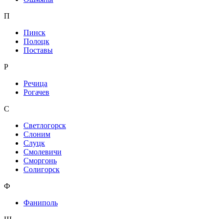
П
Пинск
Полоцк
Поставы
Р
Речица
Рогачев
С
Светлогорск
Слоним
Слуцк
Смолевичи
Сморгонь
Солигорск
Ф
Фаниполь