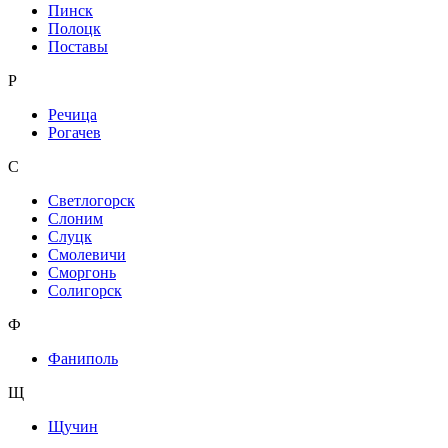
Пинск
Полоцк
Поставы
Р
Речица
Рогачев
С
Светлогорск
Слоним
Слуцк
Смолевичи
Сморгонь
Солигорск
Ф
Фаниполь
Щ
Щучин