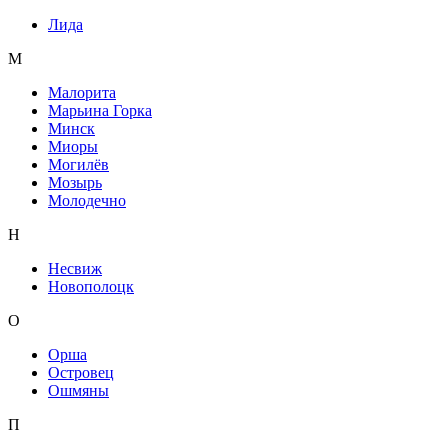
Лида
М
Малорита
Марьина Горка
Минск
Миоры
Могилёв
Мозырь
Молодечно
Н
Несвиж
Новополоцк
О
Орша
Островец
Ошмяны
П