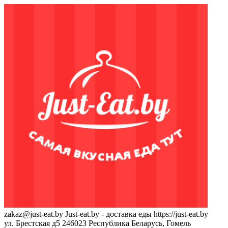
zakaz@just-eat.by
Just-eat.by - доставка еды
https://just-eat.by
ул. Брестская д5
246023
Республика Беларусь, Гомель