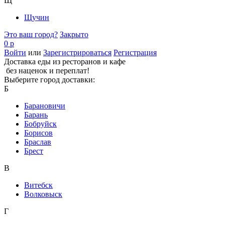
Щ
Щучин
Это ваш город?
Закрыто
0 р
Войти
или
Зарегистрироваться
Регистрация
Доставка еды из ресторанов и кафе
без наценок и переплат!
Выберите город доставки:
Б
Барановичи
Барань
Бобруйск
Борисов
Браслав
Брест
В
Витебск
Волковыск
Г