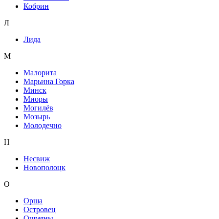
Кобрин
Л
Лида
М
Малорита
Марьина Горка
Минск
Миоры
Могилёв
Мозырь
Молодечно
Н
Несвиж
Новополоцк
О
Орша
Островец
Ошмяны