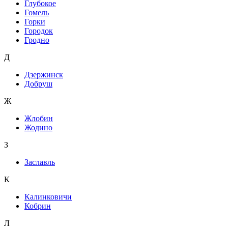
Глубокое
Гомель
Горки
Городок
Гродно
Д
Дзержинск
Добруш
Ж
Жлобин
Жодино
З
Заславль
К
Калинковичи
Кобрин
Л