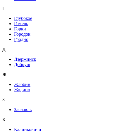
Г
Глубокое
Гомель
Горки
Городок
Гродно
Д
Дзержинск
Добруш
Ж
Жлобин
Жодино
З
Заславль
К
Калинковичи