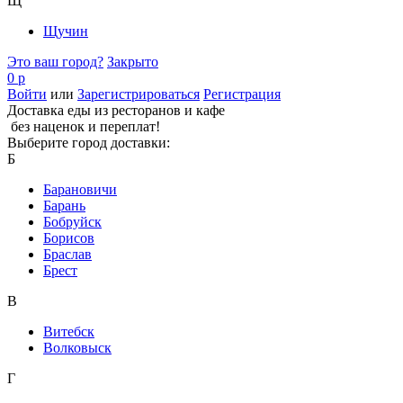
Щ
Щучин
Это ваш город?
Закрыто
0 р
Войти
или
Зарегистрироваться
Регистрация
Доставка еды из ресторанов и кафе
без наценок и переплат!
Выберите город доставки:
Б
Барановичи
Барань
Бобруйск
Борисов
Браслав
Брест
В
Витебск
Волковыск
Г