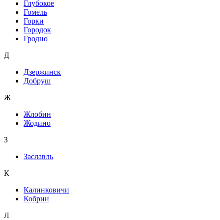
Глубокое
Гомель
Горки
Городок
Гродно
Д
Дзержинск
Добруш
Ж
Жлобин
Жодино
З
Заславль
К
Калинковичи
Кобрин
Л