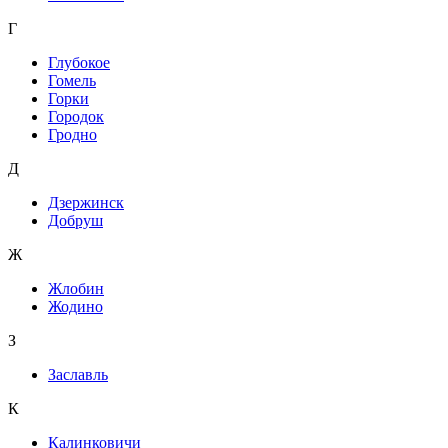
Г
Глубокое
Гомель
Горки
Городок
Гродно
Д
Дзержинск
Добруш
Ж
Жлобин
Жодино
З
Заславль
К
Калинковичи