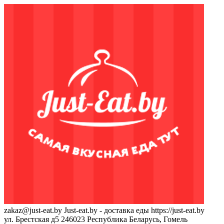
zakaz@just-eat.by
Just-eat.by - доставка еды
https://just-eat.by
ул. Брестская д5
246023
Республика Беларусь, Гомель