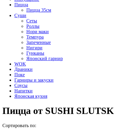
Пицца
Пицца 35см
Суши
Сеты
Роллы
Нори маки
Темпура
Запеченные
Нигири
Гунканы
Японский гарнир
WOK
Драники
Поке
Гарниры и закуски
Соусы
Напитки
Японская кухня
Пицца от SUSHI SLUTSK
Сортировать по: