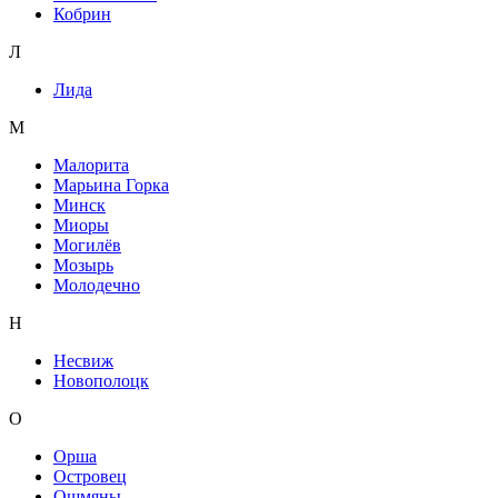
Кобрин
Л
Лида
М
Малорита
Марьина Горка
Минск
Миоры
Могилёв
Мозырь
Молодечно
Н
Несвиж
Новополоцк
О
Орша
Островец
Ошмяны