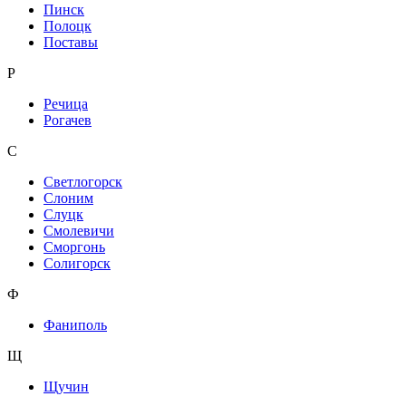
Пинск
Полоцк
Поставы
Р
Речица
Рогачев
С
Светлогорск
Слоним
Слуцк
Смолевичи
Сморгонь
Солигорск
Ф
Фаниполь
Щ
Щучин