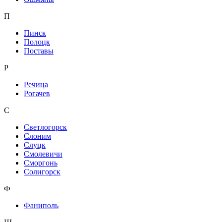
П
Пинск
Полоцк
Поставы
Р
Речица
Рогачев
С
Светлогорск
Слоним
Слуцк
Смолевичи
Сморгонь
Солигорск
Ф
Фаниполь