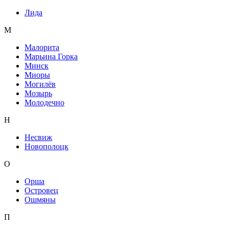
Лида
М
Малорита
Марьина Горка
Минск
Миоры
Могилёв
Мозырь
Молодечно
Н
Несвиж
Новополоцк
О
Орша
Островец
Ошмяны
П