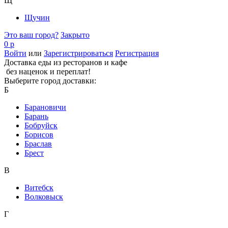
Щ
Щучин
Это ваш город?
Закрыто
0 р
Войти
или
Зарегистрироваться
Регистрация
Доставка еды из ресторанов и кафе
без наценок и переплат!
Выберите город доставки:
Б
Барановичи
Барань
Бобруйск
Борисов
Браслав
Брест
В
Витебск
Волковыск
Г