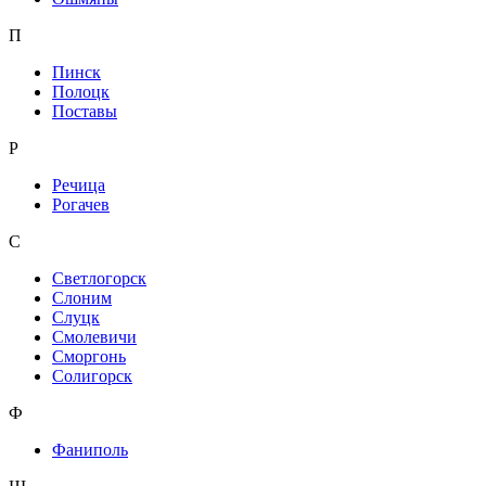
П
Пинск
Полоцк
Поставы
Р
Речица
Рогачев
С
Светлогорск
Слоним
Слуцк
Смолевичи
Сморгонь
Солигорск
Ф
Фаниполь