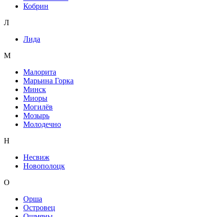
Кобрин
Л
Лида
М
Малорита
Марьина Горка
Минск
Миоры
Могилёв
Мозырь
Молодечно
Н
Несвиж
Новополоцк
О
Орша
Островец
Ошмяны