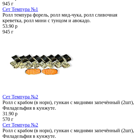
945 г
Сет Темпура №1
Ролл темпура форель, ролл мид-чука, ролл сливочная
креветка, ролл мини с тунцом и авокадо.
53.90 р
945 г
Сет Темпура №2
Ролл с крабом (в нори), гункан с мидиями запечённый (2шт),
Филадельфия в кунжуте.
31.90 р
570 г
Сет Темпура №2
Ролл с крабом (в нори), гункан с мидиями запечённый (2шт),
Филадельфия в кунжуте.