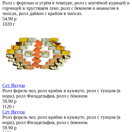
Ролл с форелью и угрём в темпуре, ролл с копчёной курицей и
горчицей в хрустящем луке, ролл с беконом и ананасом в
чипсах, ролл дайкон с крабом в чипсах.
54.90 р
1020 г
Сет Якудза
Ролл форель чиз, ролл крабик в кунжуте, ролл с тунцом (в
нори), ролл Филадельфия, ролл с беконом.
59.90 р
1120 г
Сет Якудза
Ролл форель чиз, ролл крабик в кунжуте, ролл с тунцом (в
нори), ролл Филадельфия, ролл с беконом.
59.90 р