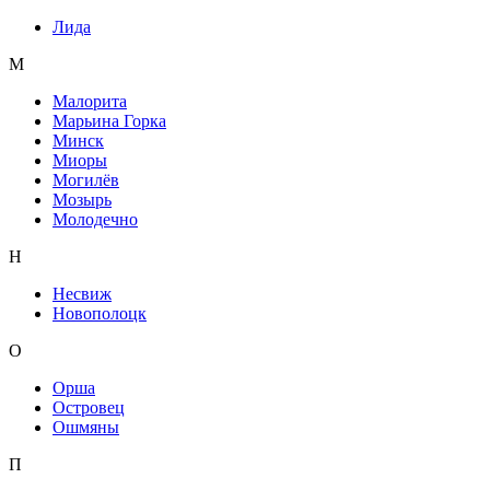
Лида
М
Малорита
Марьина Горка
Минск
Миоры
Могилёв
Мозырь
Молодечно
Н
Несвиж
Новополоцк
О
Орша
Островец
Ошмяны
П