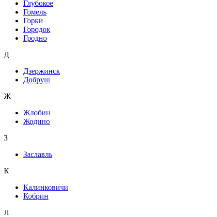
Глубокое
Гомель
Горки
Городок
Гродно
Д
Дзержинск
Добруш
Ж
Жлобин
Жодино
З
Заславль
К
Калинковичи
Кобрин
Л