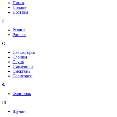
Пинск
Полоцк
Поставы
Р
Речица
Рогачев
С
Светлогорск
Слоним
Слуцк
Смолевичи
Сморгонь
Солигорск
Ф
Фаниполь
Щ
Щучин