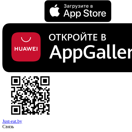
Just-eat.by
Связь