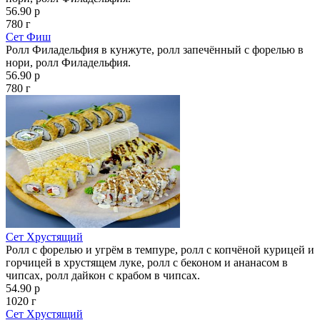
56.90 р
780 г
Сет Фиш
Ролл Филадельфия в кунжуте, ролл запечённый с форелью в
нори, ролл Филадельфия.
56.90 р
780 г
Сет Хрустящий
Ролл с форелью и угрём в темпуре, ролл с копчёной курицей и
горчицей в хрустящем луке, ролл с беконом и ананасом в
чипсах, ролл дайкон с крабом в чипсах.
54.90 р
1020 г
Сет Хрустящий