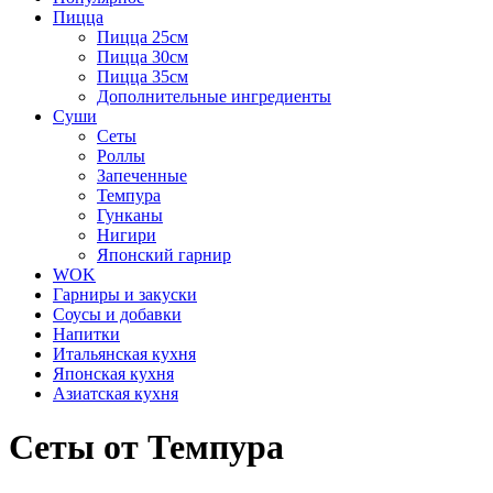
Пицца
Пицца 25см
Пицца 30см
Пицца 35см
Дополнительные ингредиенты
Суши
Сеты
Роллы
Запеченные
Темпура
Гунканы
Нигири
Японский гарнир
WOK
Гарниры и закуски
Соусы и добавки
Напитки
Итальянская кухня
Японская кухня
Азиатская кухня
Сеты от Темпура