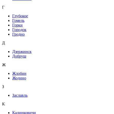
Г
Глубокое
Гомель
Горки
Городок
Гродно
Д
Дзержинск
Добруш
Ж
Жлобин
Жодино
З
Заславль
К
Калинковичи