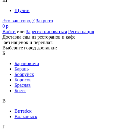
Щ
Щучин
Это ваш город?
Закрыто
0 р
Войти
или
Зарегистрироваться
Регистрация
Доставка еды из ресторанов и кафе
без наценок и переплат!
Выберите город доставки:
Б
Барановичи
Барань
Бобруйск
Борисов
Браслав
Брест
В
Витебск
Волковыск
Г