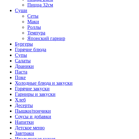
Пицца 32см
Суши
Сеты
Маки
Роллы
Темпура
Японский гарнир
Бургеры
Горячие блюда
Супы
Салаты
Драники
Паста
Поке
Холодные блюда и закуски
Горячие закуски
Гарниры и закуски
Хлеб
Десерты
Пышки/пончики
Соусы и добавки
Напитки
Детское меню
Завтраки
Итальянская кухня