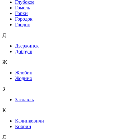
Глубокое
Гомель
Горки
Городок
Гродно
Д
Дзержинск
Добруш
Ж
Жлобин
Жодино
З
Заславль
К
Калинковичи
Кобрин
Л