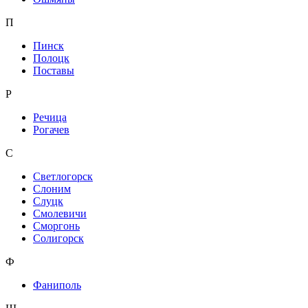
П
Пинск
Полоцк
Поставы
Р
Речица
Рогачев
С
Светлогорск
Слоним
Слуцк
Смолевичи
Сморгонь
Солигорск
Ф
Фаниполь