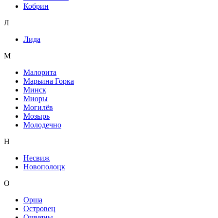
Кобрин
Л
Лида
М
Малорита
Марьина Горка
Минск
Миоры
Могилёв
Мозырь
Молодечно
Н
Несвиж
Новополоцк
О
Орша
Островец
Ошмяны