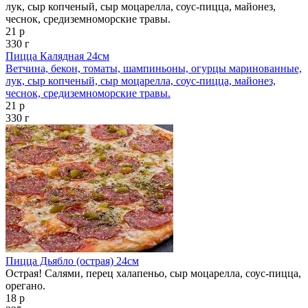
лук, сыр копченый, сыр моцарелла, соус-пицца, майонез,
чеснок, средиземноморские травы.
21 р
330 г
Пицца Калядная 24см
Ветчина, бекон, томаты, шампиньоны, огурцы маринованные,
лук, сыр копченый, сыр моцарелла, соус-пицца, майонез,
чеснок, средиземноморские травы.
21 р
330 г
Пицца Дьябло (острая) 24см
Острая! Салями, перец халапеньо, сыр моцарелла, соус-пицца,
орегано.
18 р