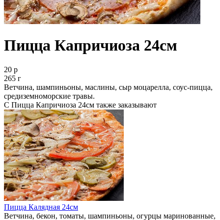
Пицца Капричиоза 24см
20 р
265 г
Ветчина, шампиньоны, маслины, сыр моцарелла, соус-пицца,
средиземноморские травы.
С Пицца Капричиоза 24см также заказывают
Пицца Калядная 24см
Ветчина, бекон, томаты, шампиньоны, огурцы маринованные,