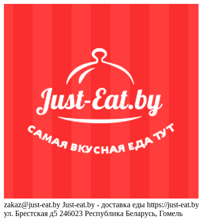
zakaz@just-eat.by
Just-eat.by - доставка еды
https://just-eat.by
ул. Брестская д5
246023
Республика Беларусь, Гомель