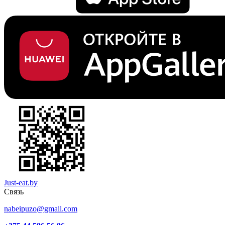
Just-eat.by
Связь
nabeipuzo@gmail.com