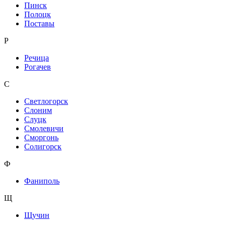
Пинск
Полоцк
Поставы
Р
Речица
Рогачев
С
Светлогорск
Слоним
Слуцк
Смолевичи
Сморгонь
Солигорск
Ф
Фаниполь
Щ
Щучин