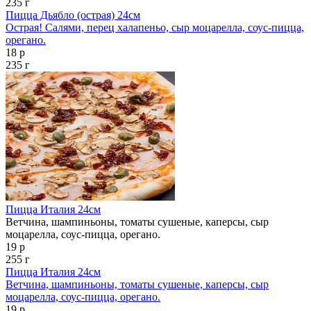
235 г
Пицца Дьябло (острая) 24см
Острая! Салями, перец халапеньо, сыр моцарелла, соус-пицца,
орегано.
18 р
235 г
Пицца Италия 24см
Ветчина, шампиньоны, томаты сушеные, каперсы, сыр
моцарелла, соус-пицца, орегано.
19 р
255 г
Пицца Италия 24см
Ветчина, шампиньоны, томаты сушеные, каперсы, сыр
моцарелла, соус-пицца, орегано.
19 р