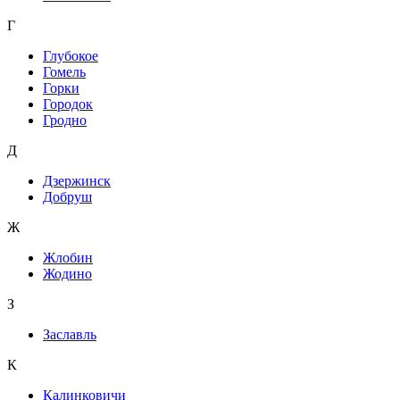
Г
Глубокое
Гомель
Горки
Городок
Гродно
Д
Дзержинск
Добруш
Ж
Жлобин
Жодино
З
Заславль
К
Калинковичи