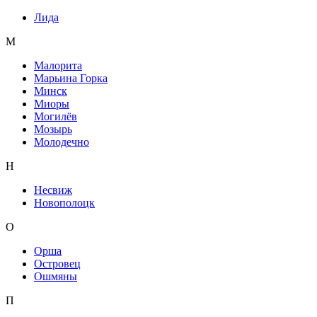
Лида
М
Малорита
Марьина Горка
Минск
Миоры
Могилёв
Мозырь
Молодечно
Н
Несвиж
Новополоцк
О
Орша
Островец
Ошмяны
П