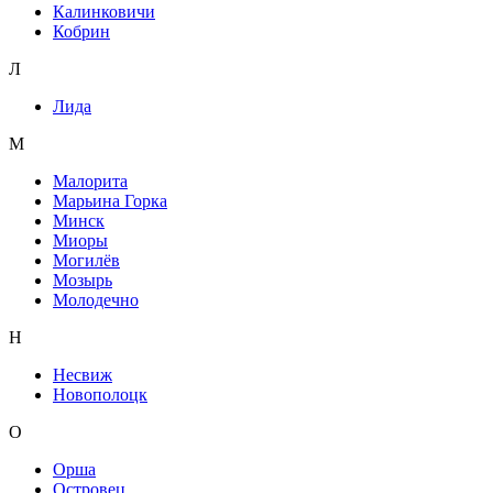
Калинковичи
Кобрин
Л
Лида
М
Малорита
Марьина Горка
Минск
Миоры
Могилёв
Мозырь
Молодечно
Н
Несвиж
Новополоцк
О
Орша
Островец