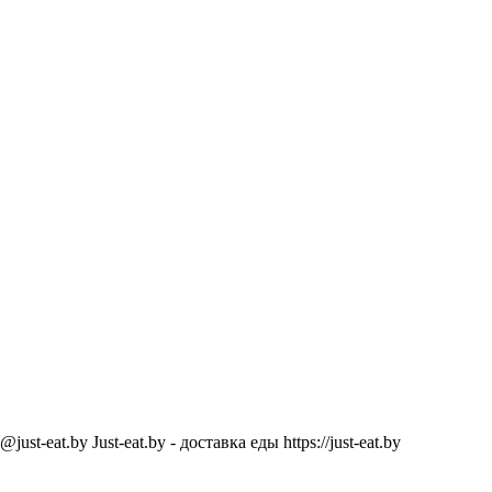
@just-eat.by
Just-eat.by - доставка еды
https://just-eat.by