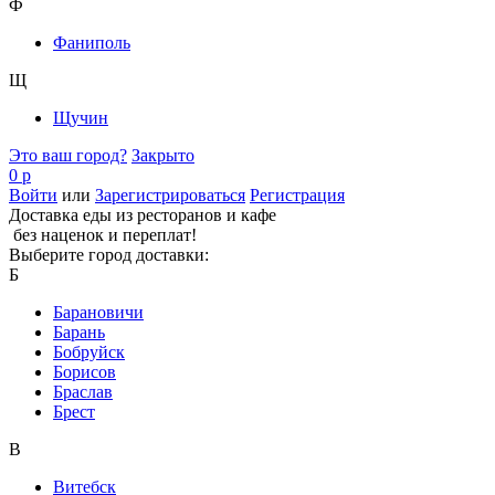
Ф
Фаниполь
Щ
Щучин
Это ваш город?
Закрыто
0 р
Войти
или
Зарегистрироваться
Регистрация
Доставка еды из ресторанов и кафе
без наценок и переплат!
Выберите город доставки:
Б
Барановичи
Барань
Бобруйск
Борисов
Браслав
Брест
В
Витебск