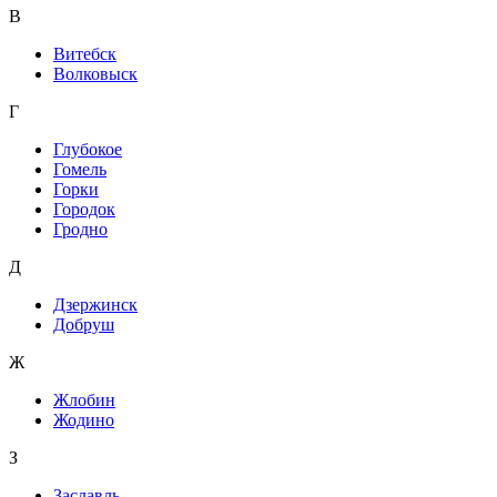
В
Витебск
Волковыск
Г
Глубокое
Гомель
Горки
Городок
Гродно
Д
Дзержинск
Добруш
Ж
Жлобин
Жодино
З
Заславль