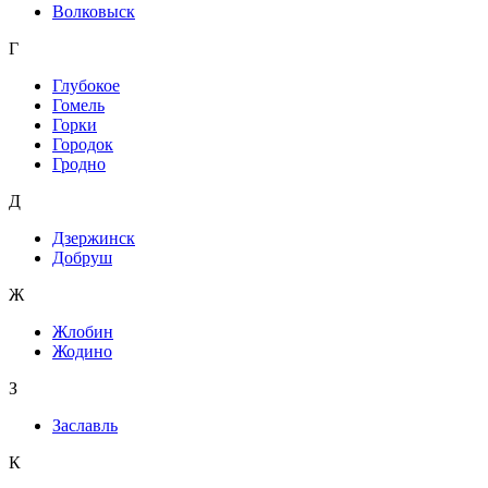
Волковыск
Г
Глубокое
Гомель
Горки
Городок
Гродно
Д
Дзержинск
Добруш
Ж
Жлобин
Жодино
З
Заславль
К