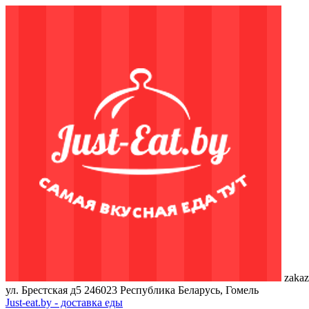
zakaz
ул. Брестская д5
246023
Республика Беларусь, Гомель
Just-eat.by - доставка еды