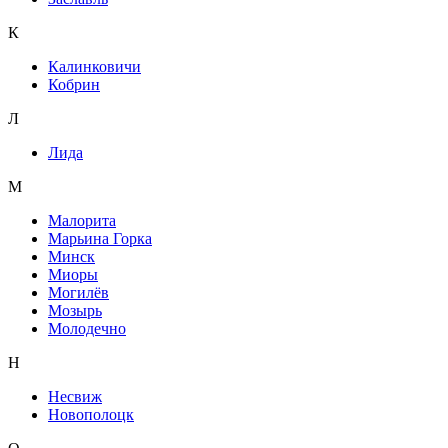
К
Калинковичи
Кобрин
Л
Лида
М
Малорита
Марьина Горка
Минск
Миоры
Могилёв
Мозырь
Молодечно
Н
Несвиж
Новополоцк