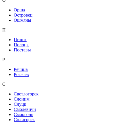
О
Орша
Островец
Ошмяны
П
Пинск
Полоцк
Поставы
Р
Речица
Рогачев
С
Светлогорск
Слоним
Слуцк
Смолевичи
Сморгонь
Солигорск