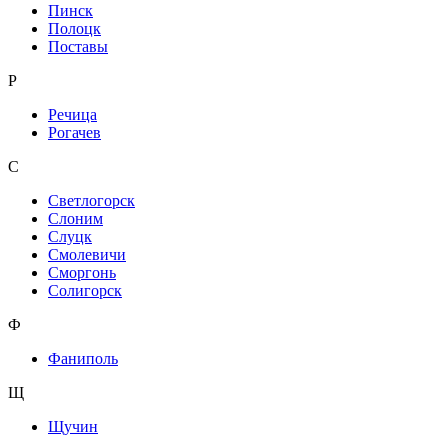
Пинск
Полоцк
Поставы
Р
Речица
Рогачев
С
Светлогорск
Слоним
Слуцк
Смолевичи
Сморгонь
Солигорск
Ф
Фаниполь
Щ
Щучин