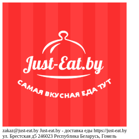
zakaz@just-eat.by
Just-eat.by - доставка еды
https://just-eat.by
ул. Брестская д5
246023
Республика Беларусь, Гомель