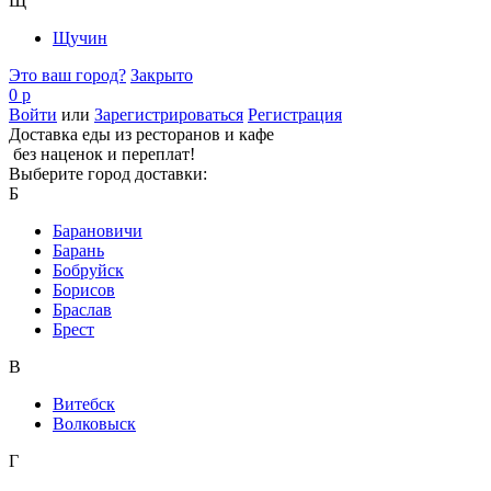
Щ
Щучин
Это ваш город?
Закрыто
0 р
Войти
или
Зарегистрироваться
Регистрация
Доставка еды из ресторанов и кафе
без наценок и переплат!
Выберите город доставки:
Б
Барановичи
Барань
Бобруйск
Борисов
Браслав
Брест
В
Витебск
Волковыск
Г