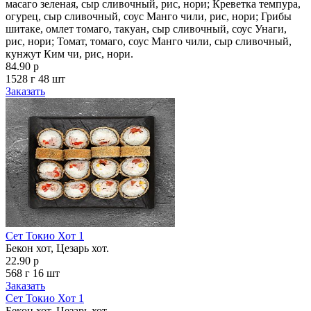
масаго зеленая, сыр сливочный, рис, нори; Креветка темпура,
огурец, сыр сливочный, соус Манго чили, рис, нори; Грибы
шитаке, омлет томаго, такуан, сыр сливочный, соус Унаги,
рис, нори; Томат, томаго, соус Манго чили, сыр сливочный,
кунжут Ким чи, рис, нори.
84.90 р
1528 г
48 шт
Заказать
Сет Токио Хот 1
Бекон хот, Цезарь хот.
22.90 р
568 г
16 шт
Заказать
Сет Токио Хот 1
Бекон хот, Цезарь хот.