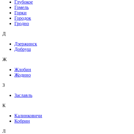
Глубокое
Гомель
Горки
Городок
Гродно
Д
Дзержинск
Добруш
Ж
Жлобин
Жодино
З
Заславль
К
Калинковичи
Кобрин
Л