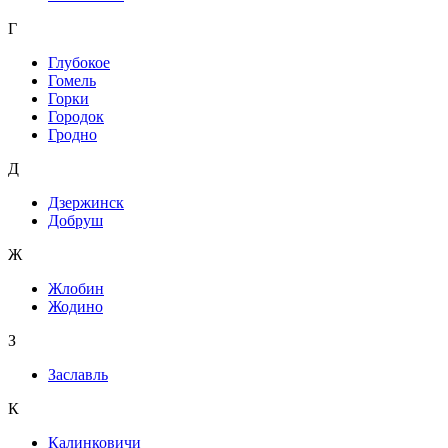
Г
Глубокое
Гомель
Горки
Городок
Гродно
Д
Дзержинск
Добруш
Ж
Жлобин
Жодино
З
Заславль
К
Калинковичи