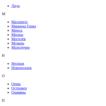
Лида
М
Малорита
Марьина Горка
Минск
Миоры
Могилёв
Мозырь
Молодечно
Н
Несвиж
Новополоцк
О
Орша
Островец
Ошмяны
П