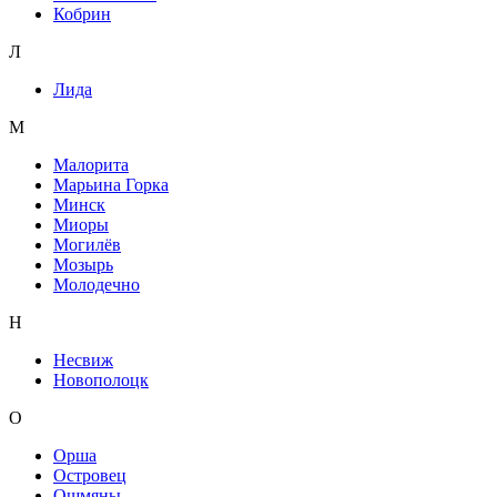
Кобрин
Л
Лида
М
Малорита
Марьина Горка
Минск
Миоры
Могилёв
Мозырь
Молодечно
Н
Несвиж
Новополоцк
О
Орша
Островец
Ошмяны