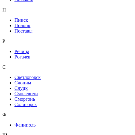
П
Пинск
Полоцк
Поставы
Р
Речица
Рогачев
С
Светлогорск
Слоним
Слуцк
Смолевичи
Сморгонь
Солигорск
Ф
Фаниполь