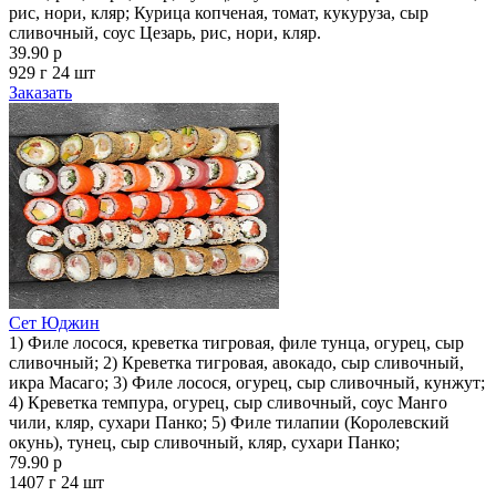
рис, нори, кляр; Курица копченая, томат, кукуруза, сыр
сливочный, соус Цезарь, рис, нори, кляр.
39.90 р
929 г
24 шт
Заказать
Сет Юджин
1) Филе лосося, креветка тигровая, филе тунца, огурец, сыр
сливочный; 2) Креветка тигровая, авокадо, сыр сливочный,
икра Масаго; 3) Филе лосося, огурец, сыр сливочный, кунжут;
4) Креветка темпура, огурец, сыр сливочный, соус Манго
чили, кляр, сухари Панко; 5) Филе тилапии (Королевский
окунь), тунец, сыр сливочный, кляр, сухари Панко;
79.90 р
1407 г
24 шт