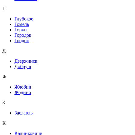
Г
Глубокое
Гомель
Горки
Городок
Гродно
Д
Дзержинск
Добруш
Ж
Жлобин
Жодино
З
Заславль
К
Калинковичи