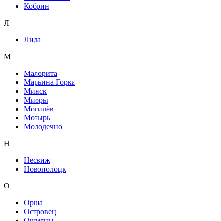
Кобрин
Л
Лида
М
Малорита
Марьина Горка
Минск
Миоры
Могилёв
Мозырь
Молодечно
Н
Несвиж
Новополоцк
О
Орша
Островец
Ошмяны