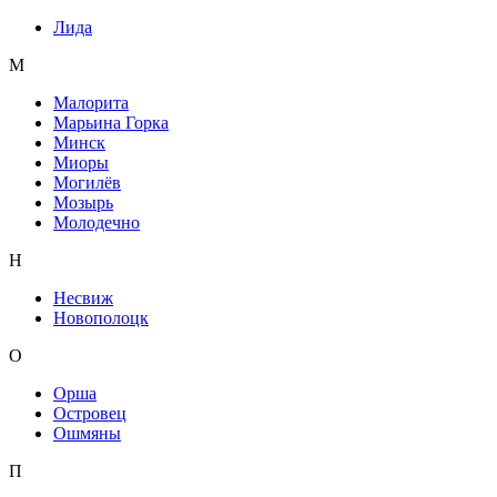
Лида
М
Малорита
Марьина Горка
Минск
Миоры
Могилёв
Мозырь
Молодечно
Н
Несвиж
Новополоцк
О
Орша
Островец
Ошмяны
П