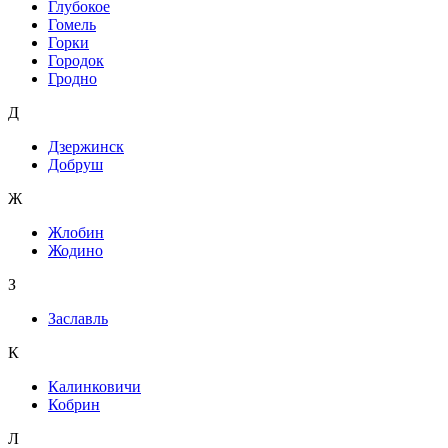
Глубокое
Гомель
Горки
Городок
Гродно
Д
Дзержинск
Добруш
Ж
Жлобин
Жодино
З
Заславль
К
Калинковичи
Кобрин
Л