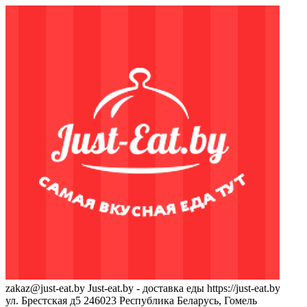
zakaz@just-eat.by
Just-eat.by - доставка еды
https://just-eat.by
ул. Брестская д5
246023
Республика Беларусь, Гомель