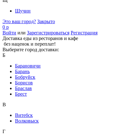
Щ
Щучин
Это ваш город?
Закрыто
0 р
Войти
или
Зарегистрироваться
Регистрация
Доставка еды из ресторанов и кафе
без наценок и переплат!
Выберите город доставки:
Б
Барановичи
Барань
Бобруйск
Борисов
Браслав
Брест
В
Витебск
Волковыск
Г