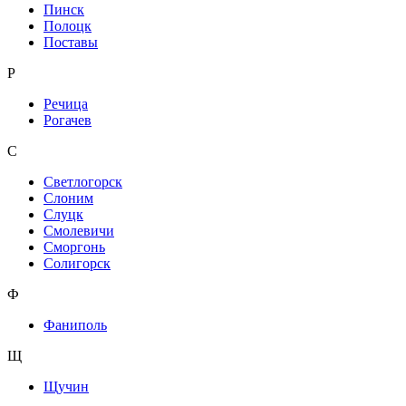
Пинск
Полоцк
Поставы
Р
Речица
Рогачев
С
Светлогорск
Слоним
Слуцк
Смолевичи
Сморгонь
Солигорск
Ф
Фаниполь
Щ
Щучин