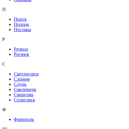
П
Пинск
Полоцк
Поставы
Р
Речица
Рогачев
С
Светлогорск
Слоним
Слуцк
Смолевичи
Сморгонь
Солигорск
Ф
Фаниполь