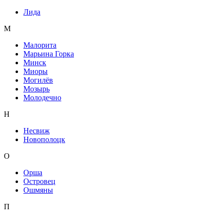
Лида
М
Малорита
Марьина Горка
Минск
Миоры
Могилёв
Мозырь
Молодечно
Н
Несвиж
Новополоцк
О
Орша
Островец
Ошмяны
П