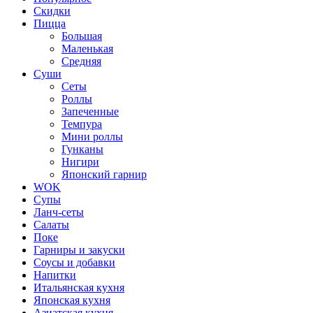
Скидки
Пицца
Большая
Маленькая
Средняя
Суши
Сеты
Роллы
Запеченные
Темпура
Мини роллы
Гунканы
Нигири
Японский гарнир
WOK
Супы
Ланч-сеты
Салаты
Поке
Гарниры и закуски
Соусы и добавки
Напитки
Итальянская кухня
Японская кухня
Азиатская кухня