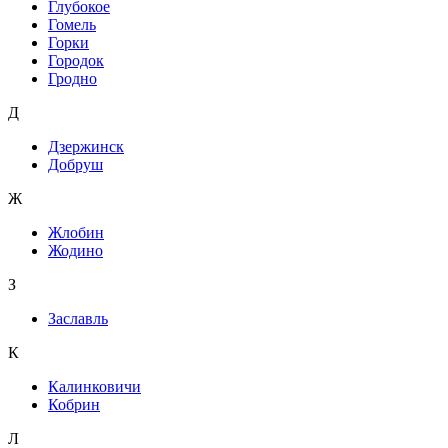
Глубокое
Гомель
Горки
Городок
Гродно
Д
Дзержинск
Добруш
Ж
Жлобин
Жодино
З
Заславль
К
Калинковичи
Кобрин
Л