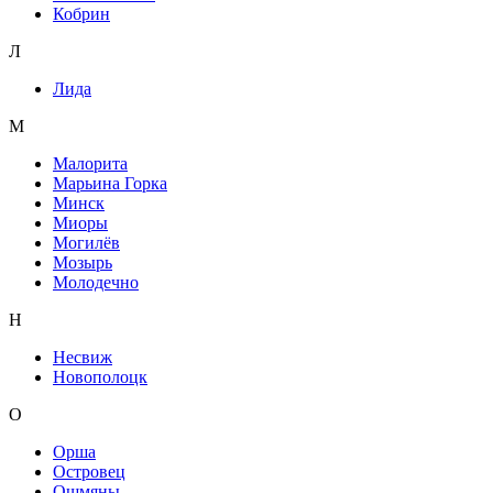
Кобрин
Л
Лида
М
Малорита
Марьина Горка
Минск
Миоры
Могилёв
Мозырь
Молодечно
Н
Несвиж
Новополоцк
О
Орша
Островец
Ошмяны