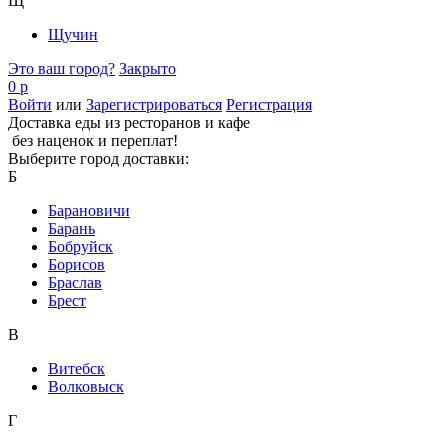
Щ
Щучин
Это ваш город?
Закрыто
0 р
Войти
или
Зарегистрироваться
Регистрация
Доставка еды из ресторанов и кафе
без наценок и переплат!
Выберите город доставки:
Б
Барановичи
Барань
Бобруйск
Борисов
Браслав
Брест
В
Витебск
Волковыск
Г