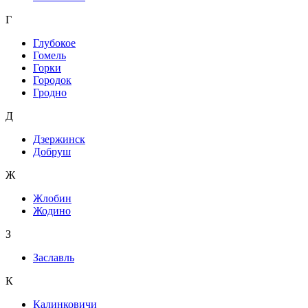
Г
Глубокое
Гомель
Горки
Городок
Гродно
Д
Дзержинск
Добруш
Ж
Жлобин
Жодино
З
Заславль
К
Калинковичи