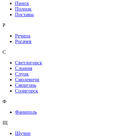
Пинск
Полоцк
Поставы
Р
Речица
Рогачев
С
Светлогорск
Слоним
Слуцк
Смолевичи
Сморгонь
Солигорск
Ф
Фаниполь
Щ
Щучин