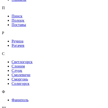
П
Пинск
Полоцк
Поставы
Р
Речица
Рогачев
С
Светлогорск
Слоним
Слуцк
Смолевичи
Сморгонь
Солигорск
Ф
Фаниполь