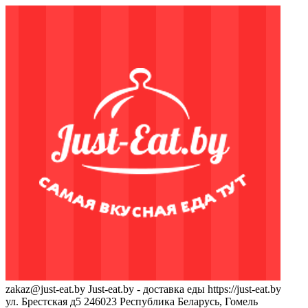
zakaz@just-eat.by
Just-eat.by - доставка еды
https://just-eat.by
ул. Брестская д5
246023
Республика Беларусь, Гомель