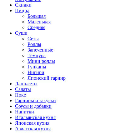
Скидки
Пицца
Большая
Маленькая
Средняя
Суши
Сеты
Роллы
Запеченные
Темпура
Мини роллы
Гунканы
Нигири
Японский гарнир
Ланч-сеты
Салаты
Поке
Гарниры и закуски
Соусы и добавки
Напитки
Итальянская кухня
Японская кухня
Азиатская кухня