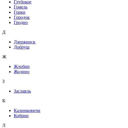
Глубокое
Гомель
Горки
Городок
Гродно
Д
Дзержинск
Добруш
Ж
Жлобин
Жодино
З
Заславль
К
Калинковичи
Кобрин
Л