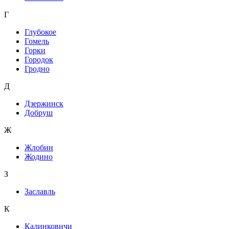
Г
Глубокое
Гомель
Горки
Городок
Гродно
Д
Дзержинск
Добруш
Ж
Жлобин
Жодино
З
Заславль
К
Калинковичи