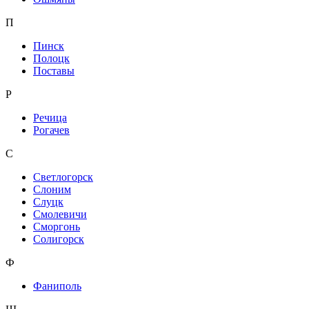
П
Пинск
Полоцк
Поставы
Р
Речица
Рогачев
С
Светлогорск
Слоним
Слуцк
Смолевичи
Сморгонь
Солигорск
Ф
Фаниполь