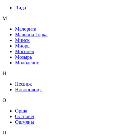
Лида
М
Малорита
Марьина Горка
Минск
Миоры
Могилёв
Мозырь
Молодечно
Н
Несвиж
Новополоцк
О
Орша
Островец
Ошмяны
П