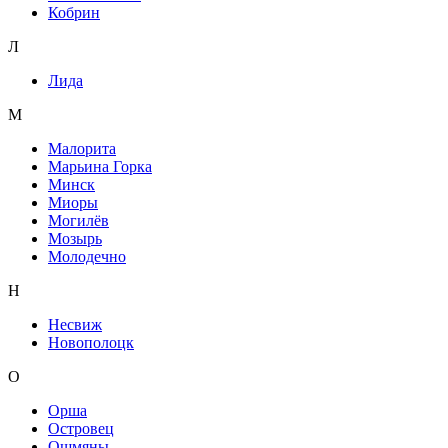
Кобрин
Л
Лида
М
Малорита
Марьина Горка
Минск
Миоры
Могилёв
Мозырь
Молодечно
Н
Несвиж
Новополоцк
О
Орша
Островец
Ошмяны