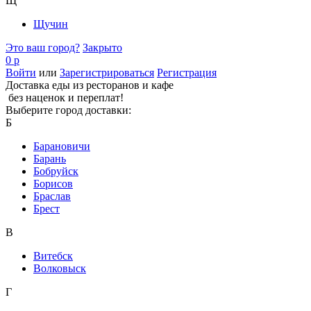
Щ
Щучин
Это ваш город?
Закрыто
0 р
Войти
или
Зарегистрироваться
Регистрация
Доставка еды из ресторанов и кафе
без наценок и переплат!
Выберите город доставки:
Б
Барановичи
Барань
Бобруйск
Борисов
Браслав
Брест
В
Витебск
Волковыск
Г