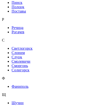
Пинск
Полоцк
Поставы
Р
Речица
Рогачев
С
Светлогорск
Слоним
Слуцк
Смолевичи
Сморгонь
Солигорск
Ф
Фаниполь
Щ
Щучин