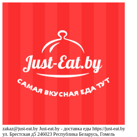
zakaz@just-eat.by
Just-eat.by - доставка еды
https://just-eat.by
ул. Брестская д5
246023
Республика Беларусь, Гомель