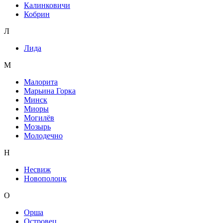
Калинковичи
Кобрин
Л
Лида
М
Малорита
Марьина Горка
Минск
Миоры
Могилёв
Мозырь
Молодечно
Н
Несвиж
Новополоцк
О
Орша
Островец