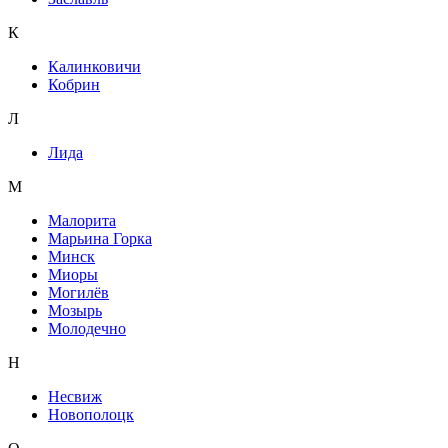
К
Калинковичи
Кобрин
Л
Лида
М
Малорита
Марьина Горка
Минск
Миоры
Могилёв
Мозырь
Молодечно
Н
Несвиж
Новополоцк