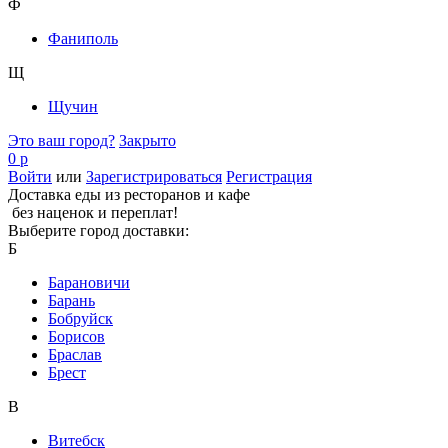
Ф
Фаниполь
Щ
Щучин
Это ваш город?
Закрыто
0 р
Войти
или
Зарегистрироваться
Регистрация
Доставка еды из ресторанов и кафе
без наценок и переплат!
Выберите город доставки:
Б
Барановичи
Барань
Бобруйск
Борисов
Браслав
Брест
В
Витебск