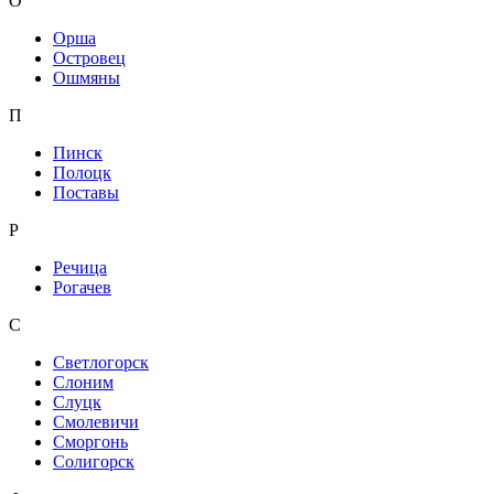
О
Орша
Островец
Ошмяны
П
Пинск
Полоцк
Поставы
Р
Речица
Рогачев
С
Светлогорск
Слоним
Слуцк
Смолевичи
Сморгонь
Солигорск