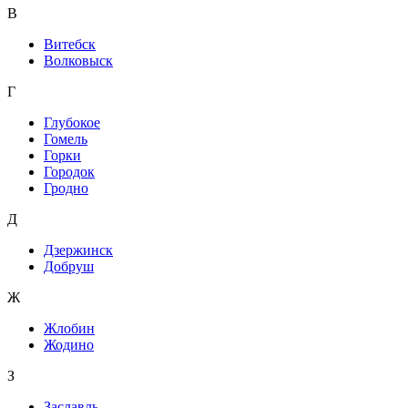
В
Витебск
Волковыск
Г
Глубокое
Гомель
Горки
Городок
Гродно
Д
Дзержинск
Добруш
Ж
Жлобин
Жодино
З
Заславль