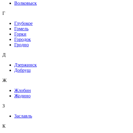
Волковыск
Г
Глубокое
Гомель
Горки
Городок
Гродно
Д
Дзержинск
Добруш
Ж
Жлобин
Жодино
З
Заславль
К