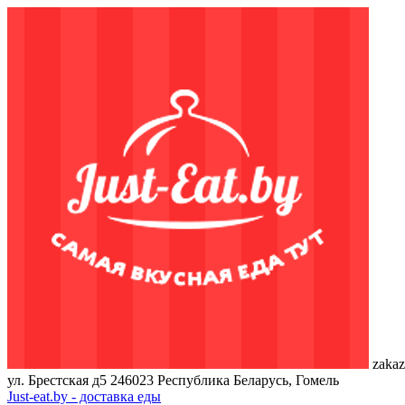
zakaz
ул. Брестская д5
246023
Республика Беларусь, Гомель
Just-eat.by - доставка еды