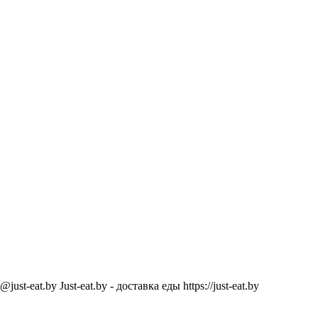
@just-eat.by
Just-eat.by - доставка еды
https://just-eat.by