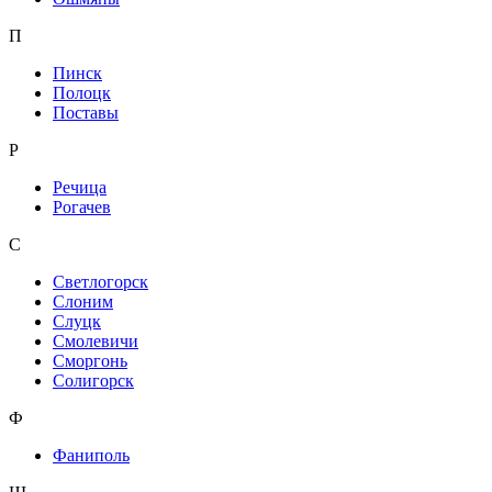
П
Пинск
Полоцк
Поставы
Р
Речица
Рогачев
С
Светлогорск
Слоним
Слуцк
Смолевичи
Сморгонь
Солигорск
Ф
Фаниполь