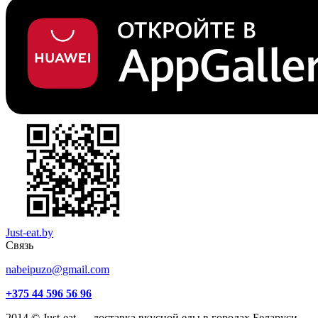
Just-eat.by
Связь
nabeipuzo@gmail.com
+375 44 596 56 96
2014 © Just-eat — доставка вкусной еды в городах Беларуси.