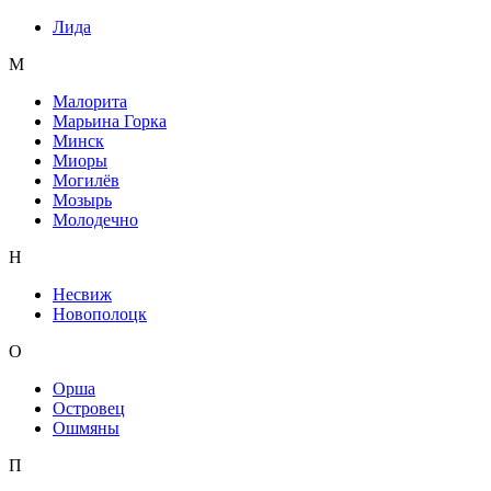
Лида
М
Малорита
Марьина Горка
Минск
Миоры
Могилёв
Мозырь
Молодечно
Н
Несвиж
Новополоцк
О
Орша
Островец
Ошмяны
П