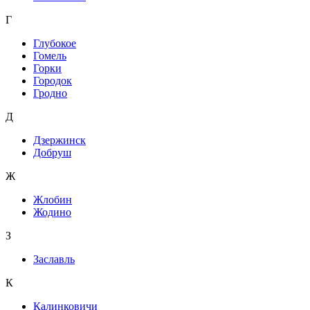
Г
Глубокое
Гомель
Горки
Городок
Гродно
Д
Дзержинск
Добруш
Ж
Жлобин
Жодино
З
Заславль
К
Калинковичи