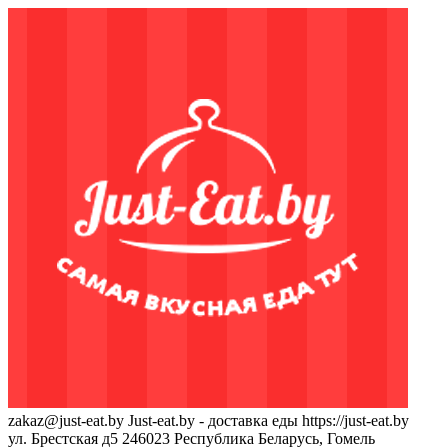
zakaz@just-eat.by
Just-eat.by - доставка еды
https://just-eat.by
ул. Брестская д5
246023
Республика Беларусь, Гомель