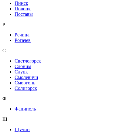
Пинск
Полоцк
Поставы
Р
Речица
Рогачев
С
Светлогорск
Слоним
Слуцк
Смолевичи
Сморгонь
Солигорск
Ф
Фаниполь
Щ
Щучин