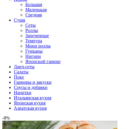
Большая
Маленькая
Средняя
Суши
Сеты
Роллы
Запеченные
Темпура
Мини роллы
Гунканы
Нигири
Японский гарнир
Ланч-сеты
Салаты
Поке
Гарниры и закуски
Соусы и добавки
Напитки
Итальянская кухня
Японская кухня
Азиатская кухня
-8%