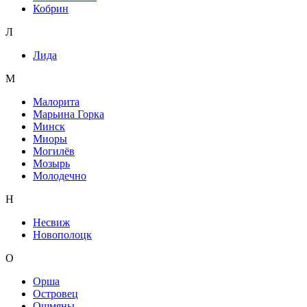
Кобрин
Л
Лида
М
Малорита
Марьина Горка
Минск
Миоры
Могилёв
Мозырь
Молодечно
Н
Несвиж
Новополоцк
О
Орша
Островец
Ошмяны