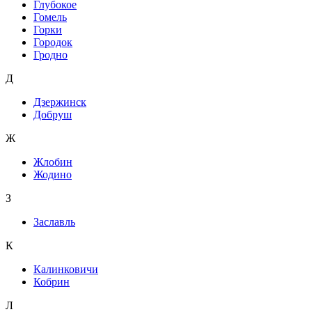
Глубокое
Гомель
Горки
Городок
Гродно
Д
Дзержинск
Добруш
Ж
Жлобин
Жодино
З
Заславль
К
Калинковичи
Кобрин
Л