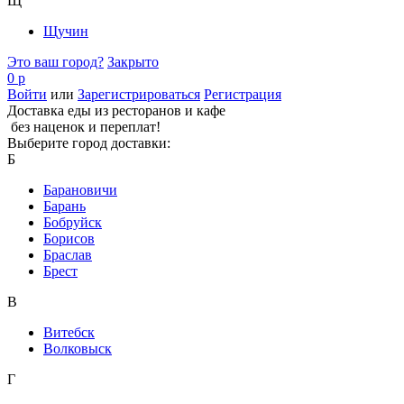
Щ
Щучин
Это ваш город?
Закрыто
0 р
Войти
или
Зарегистрироваться
Регистрация
Доставка еды из ресторанов и кафе
без наценок и переплат!
Выберите город доставки:
Б
Барановичи
Барань
Бобруйск
Борисов
Браслав
Брест
В
Витебск
Волковыск
Г