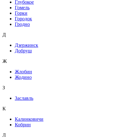
Глубокое
Гомель
Горки
Городок
Гродно
Д
Дзержинск
Добруш
Ж
Жлобин
Жодино
З
Заславль
К
Калинковичи
Кобрин
Л