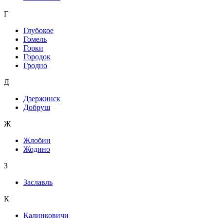
Г
Глубокое
Гомель
Горки
Городок
Гродно
Д
Дзержинск
Добруш
Ж
Жлобин
Жодино
З
Заславль
К
Калинковичи