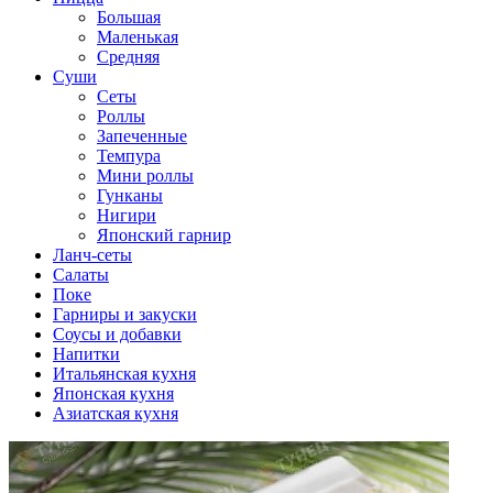
Большая
Маленькая
Средняя
Суши
Сеты
Роллы
Запеченные
Темпура
Мини роллы
Гунканы
Нигири
Японский гарнир
Ланч-сеты
Салаты
Поке
Гарниры и закуски
Соусы и добавки
Напитки
Итальянская кухня
Японская кухня
Азиатская кухня