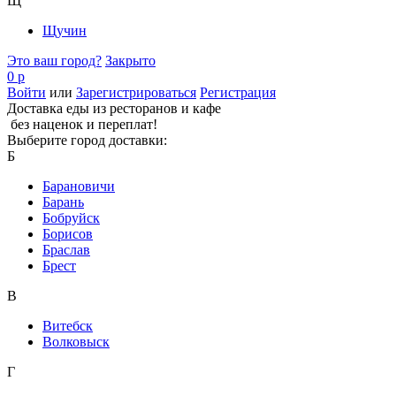
Щ
Щучин
Это ваш город?
Закрыто
0 р
Войти
или
Зарегистрироваться
Регистрация
Доставка еды из ресторанов и кафе
без наценок и переплат!
Выберите город доставки:
Б
Барановичи
Барань
Бобруйск
Борисов
Браслав
Брест
В
Витебск
Волковыск
Г