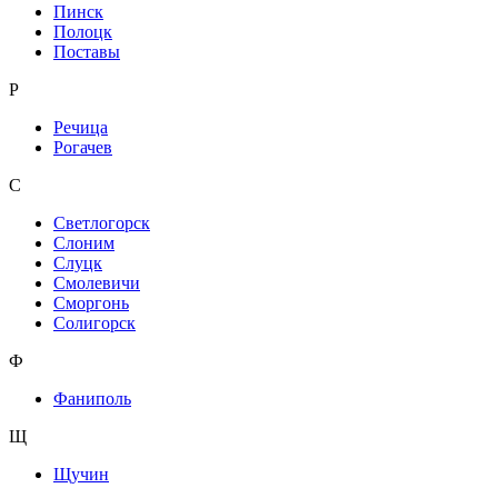
Пинск
Полоцк
Поставы
Р
Речица
Рогачев
С
Светлогорск
Слоним
Слуцк
Смолевичи
Сморгонь
Солигорск
Ф
Фаниполь
Щ
Щучин