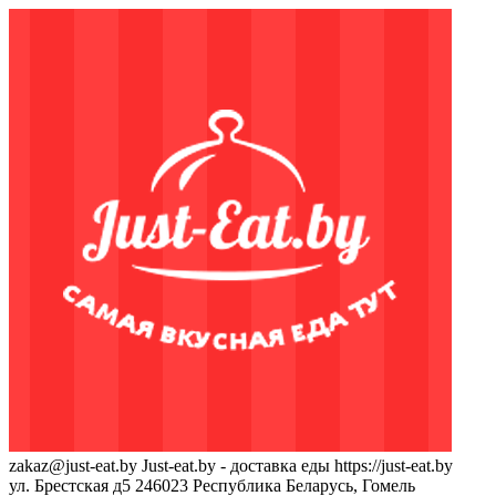
zakaz@just-eat.by
Just-eat.by - доставка еды
https://just-eat.by
ул. Брестская д5
246023
Республика Беларусь, Гомель