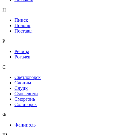
П
Пинск
Полоцк
Поставы
Р
Речица
Рогачев
С
Светлогорск
Слоним
Слуцк
Смолевичи
Сморгонь
Солигорск
Ф
Фаниполь