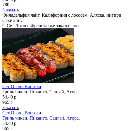
780 г
Заказать
Филадельфия лайт, Калифорния с лососем, Аляска, нигири
Сяке 2шт.
С Сет Лосось Фреш также заказывают
Сет Огонь Востока
Гриль чикен, Пиканто, Сангай, Агора.
54.40 р
965 г
Заказать
Сет Огонь Востока
Гриль чикен, Пиканто, Сангай, Агора.
54.40 р
965 г