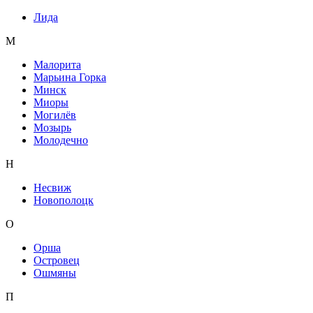
Лида
М
Малорита
Марьина Горка
Минск
Миоры
Могилёв
Мозырь
Молодечно
Н
Несвиж
Новополоцк
О
Орша
Островец
Ошмяны
П