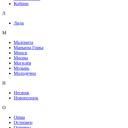
Кобрин
Л
Лида
М
Малорита
Марьина Горка
Минск
Миоры
Могилёв
Мозырь
Молодечно
Н
Несвиж
Новополоцк
О
Орша
Островец
Ошмяны