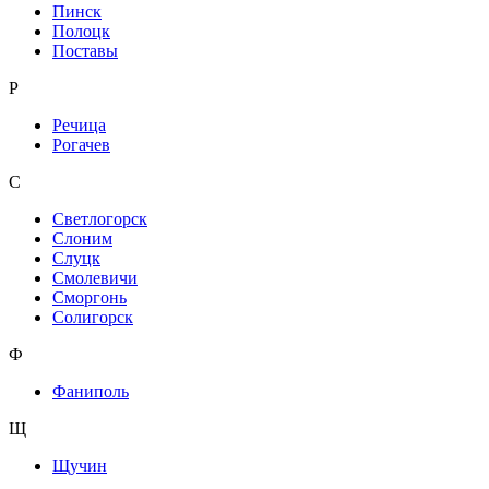
Пинск
Полоцк
Поставы
Р
Речица
Рогачев
С
Светлогорск
Слоним
Слуцк
Смолевичи
Сморгонь
Солигорск
Ф
Фаниполь
Щ
Щучин