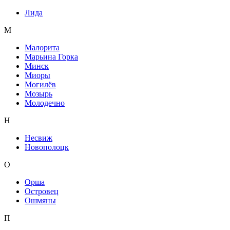
Лида
М
Малорита
Марьина Горка
Минск
Миоры
Могилёв
Мозырь
Молодечно
Н
Несвиж
Новополоцк
О
Орша
Островец
Ошмяны
П