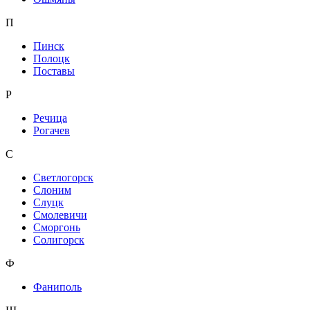
П
Пинск
Полоцк
Поставы
Р
Речица
Рогачев
С
Светлогорск
Слоним
Слуцк
Смолевичи
Сморгонь
Солигорск
Ф
Фаниполь