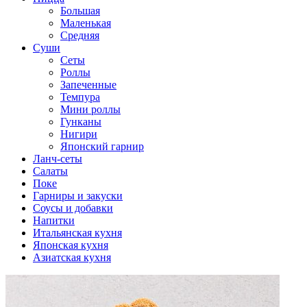
Большая
Маленькая
Средняя
Суши
Сеты
Роллы
Запеченные
Темпура
Мини роллы
Гунканы
Нигири
Японский гарнир
Ланч-сеты
Салаты
Поке
Гарниры и закуски
Соусы и добавки
Напитки
Итальянская кухня
Японская кухня
Азиатская кухня