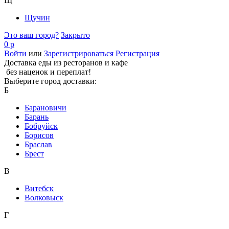
Щ
Щучин
Это ваш город?
Закрыто
0 р
Войти
или
Зарегистрироваться
Регистрация
Доставка еды из ресторанов и кафе
без наценок и переплат!
Выберите город доставки:
Б
Барановичи
Барань
Бобруйск
Борисов
Браслав
Брест
В
Витебск
Волковыск
Г