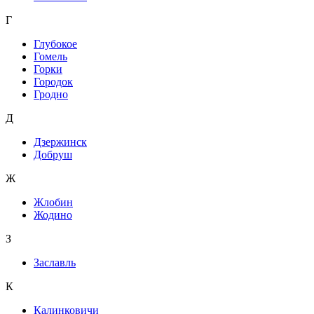
Г
Глубокое
Гомель
Горки
Городок
Гродно
Д
Дзержинск
Добруш
Ж
Жлобин
Жодино
З
Заславль
К
Калинковичи