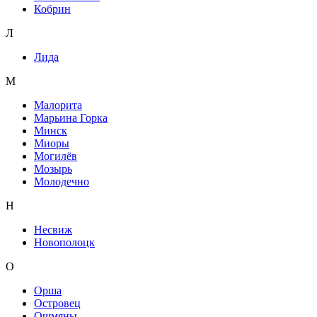
Кобрин
Л
Лида
М
Малорита
Марьина Горка
Минск
Миоры
Могилёв
Мозырь
Молодечно
Н
Несвиж
Новополоцк
О
Орша
Островец
Ошмяны