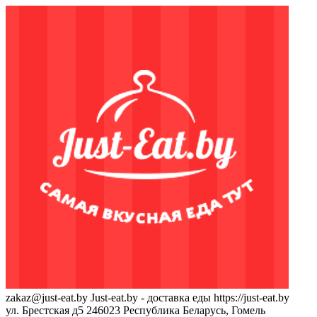
zakaz@just-eat.by
Just-eat.by - доставка еды
https://just-eat.by
ул. Брестская д5
246023
Республика Беларусь, Гомель