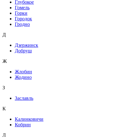
Глубокое
Гомель
Горки
Городок
Гродно
Д
Дзержинск
Добруш
Ж
Жлобин
Жодино
З
Заславль
К
Калинковичи
Кобрин
Л