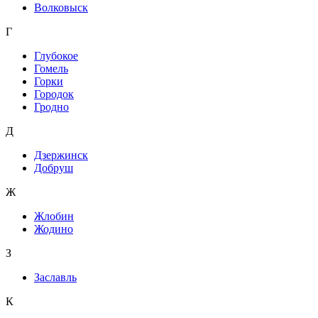
Волковыск
Г
Глубокое
Гомель
Горки
Городок
Гродно
Д
Дзержинск
Добруш
Ж
Жлобин
Жодино
З
Заславль
К