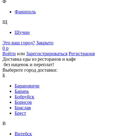
Ф
Фаниполь
Щ
Щучин
Это ваш город?
Закрыто
0 р
Войти
или
Зарегистрироваться
Регистрация
Доставка еды из ресторанов и кафе
без наценок и переплат!
Выберите город доставки:
Б
Барановичи
Барань
Бобруйск
Борисов
Браслав
Брест
В
Витебск