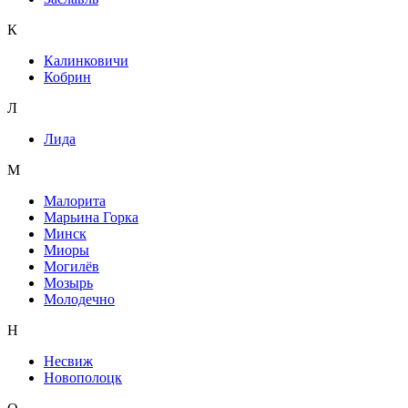
К
Калинковичи
Кобрин
Л
Лида
М
Малорита
Марьина Горка
Минск
Миоры
Могилёв
Мозырь
Молодечно
Н
Несвиж
Новополоцк