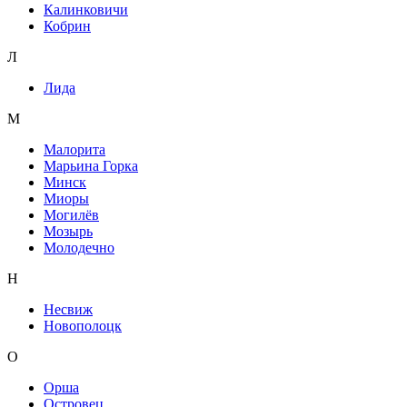
Калинковичи
Кобрин
Л
Лида
М
Малорита
Марьина Горка
Минск
Миоры
Могилёв
Мозырь
Молодечно
Н
Несвиж
Новополоцк
О
Орша
Островец