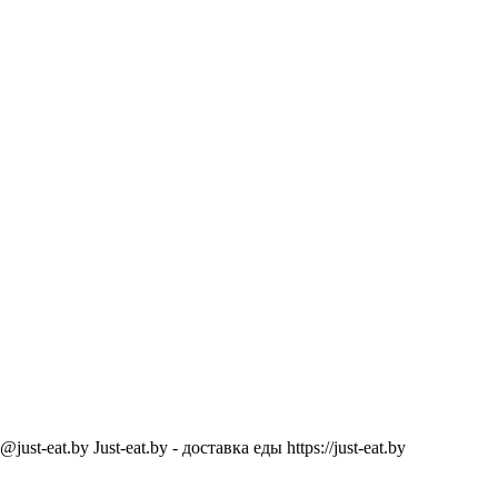
@just-eat.by
Just-eat.by - доставка еды
https://just-eat.by