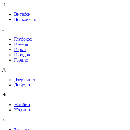
В
Витебск
Волковыск
Г
Глубокое
Гомель
Горки
Городок
Гродно
Д
Дзержинск
Добруш
Ж
Жлобин
Жодино
З
Заславль