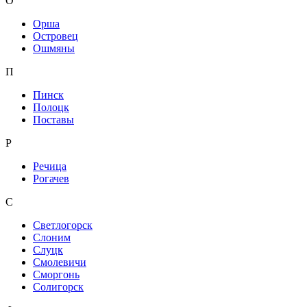
О
Орша
Островец
Ошмяны
П
Пинск
Полоцк
Поставы
Р
Речица
Рогачев
С
Светлогорск
Слоним
Слуцк
Смолевичи
Сморгонь
Солигорск