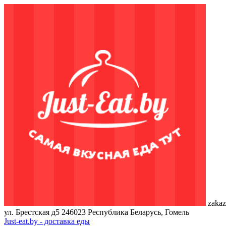
zakaz
ул. Брестская д5
246023
Республика Беларусь, Гомель
Just-eat.by - доставка еды