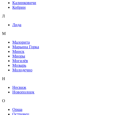
Калинковичи
Кобрин
Л
Лида
М
Малорита
Марьина Горка
Минск
Миоры
Могилёв
Мозырь
Молодечно
Н
Несвиж
Новополоцк
О
Орша
Островец