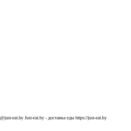
@just-eat.by
Just-eat.by - доставка еды
https://just-eat.by