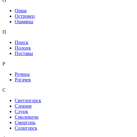
О
Орша
Островец
Ошмяны
П
Пинск
Полоцк
Поставы
Р
Речица
Рогачев
С
Светлогорск
Слоним
Слуцк
Смолевичи
Сморгонь
Солигорск