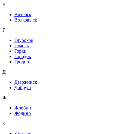
В
Витебск
Волковыск
Г
Глубокое
Гомель
Горки
Городок
Гродно
Д
Дзержинск
Добруш
Ж
Жлобин
Жодино
З
Заславль