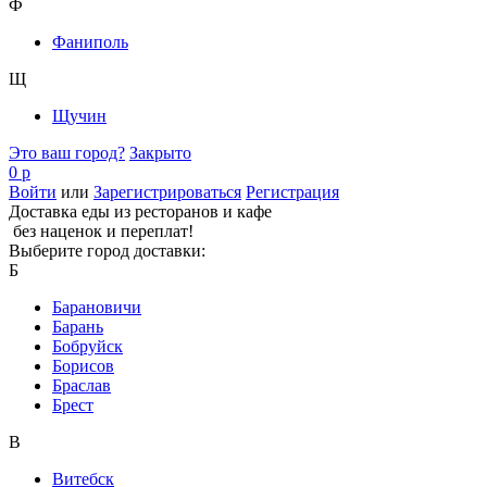
Ф
Фаниполь
Щ
Щучин
Это ваш город?
Закрыто
0 р
Войти
или
Зарегистрироваться
Регистрация
Доставка еды из ресторанов и кафе
без наценок и переплат!
Выберите город доставки:
Б
Барановичи
Барань
Бобруйск
Борисов
Браслав
Брест
В
Витебск