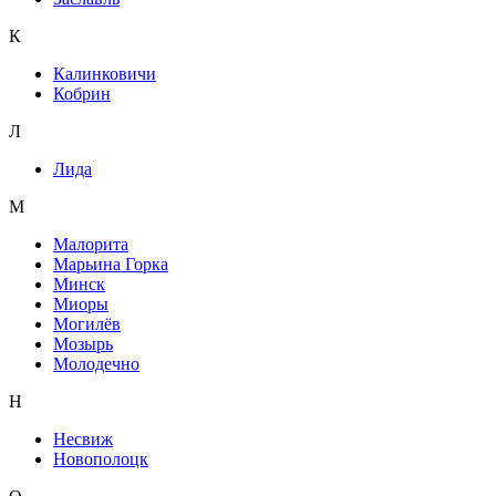
К
Калинковичи
Кобрин
Л
Лида
М
Малорита
Марьина Горка
Минск
Миоры
Могилёв
Мозырь
Молодечно
Н
Несвиж
Новополоцк