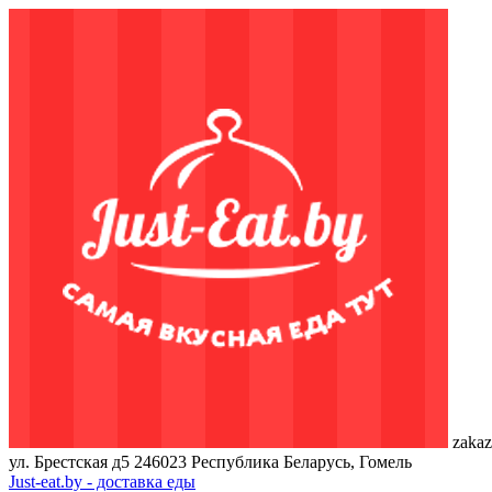
zakaz
ул. Брестская д5
246023
Республика Беларусь, Гомель
Just-eat.by - доставка еды