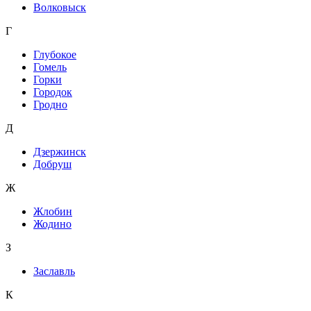
Волковыск
Г
Глубокое
Гомель
Горки
Городок
Гродно
Д
Дзержинск
Добруш
Ж
Жлобин
Жодино
З
Заславль
К