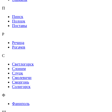
П
Пинск
Полоцк
Поставы
Р
Речица
Рогачев
С
Светлогорск
Слоним
Слуцк
Смолевичи
Сморгонь
Солигорск
Ф
Фаниполь