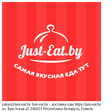
zakaz@just-eat.by
Just-eat.by - доставка еды
https://just-eat.by
ул. Брестская д5
246023
Республика Беларусь, Гомель