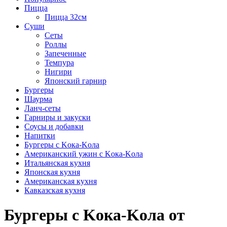
Пицца
Пицца 32см
Суши
Сеты
Роллы
Запеченные
Темпура
Нигири
Японский гарнир
Бургеры
Шаурма
Ланч-сеты
Гарниры и закуски
Соусы и добавки
Напитки
Бургеры с Kока-Kола
Американский ужин с Kока-Kола
Итальянская кухня
Японская кухня
Американская кухня
Кавказская кухня
Бургеры с Kока-Kола от