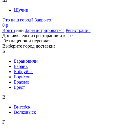
Щ
Щучин
Это ваш город?
Закрыто
0 р
Войти
или
Зарегистрироваться
Регистрация
Доставка еды из ресторанов и кафе
без наценок и переплат!
Выберите город доставки:
Б
Барановичи
Барань
Бобруйск
Борисов
Браслав
Брест
В
Витебск
Волковыск
Г