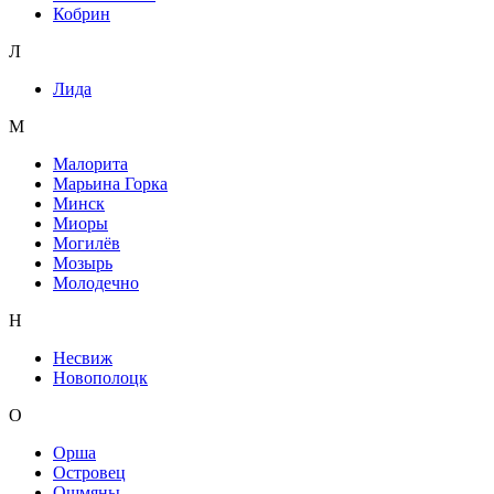
Кобрин
Л
Лида
М
Малорита
Марьина Горка
Минск
Миоры
Могилёв
Мозырь
Молодечно
Н
Несвиж
Новополоцк
О
Орша
Островец
Ошмяны