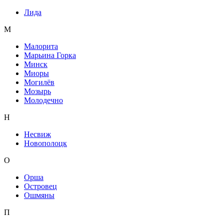
Лида
М
Малорита
Марьина Горка
Минск
Миоры
Могилёв
Мозырь
Молодечно
Н
Несвиж
Новополоцк
О
Орша
Островец
Ошмяны
П