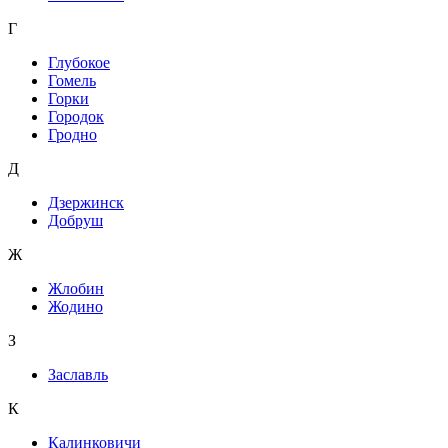
Г
Глубокое
Гомель
Горки
Городок
Гродно
Д
Дзержинск
Добруш
Ж
Жлобин
Жодино
З
Заславль
К
Калинковичи