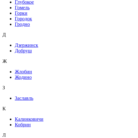
Глубокое
Гомель
Горки
Городок
Гродно
Д
Дзержинск
Добруш
Ж
Жлобин
Жодино
З
Заславль
К
Калинковичи
Кобрин
Л