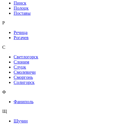
Пинск
Полоцк
Поставы
Р
Речица
Рогачев
С
Светлогорск
Слоним
Слуцк
Смолевичи
Сморгонь
Солигорск
Ф
Фаниполь
Щ
Щучин