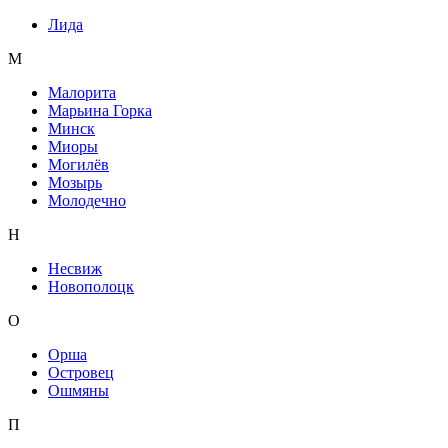
Лида
М
Малорита
Марьина Горка
Минск
Миоры
Могилёв
Мозырь
Молодечно
Н
Несвиж
Новополоцк
О
Орша
Островец
Ошмяны
П