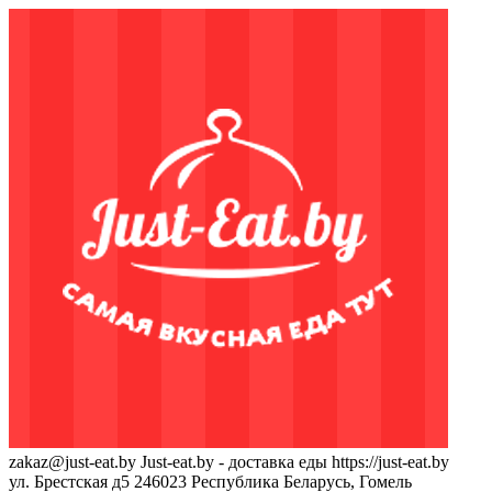
zakaz@just-eat.by
Just-eat.by - доставка еды
https://just-eat.by
ул. Брестская д5
246023
Республика Беларусь, Гомель