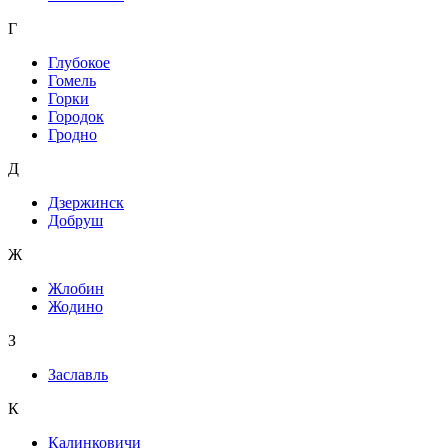
Г
Глубокое
Гомель
Горки
Городок
Гродно
Д
Дзержинск
Добруш
Ж
Жлобин
Жодино
З
Заславль
К
Калинковичи