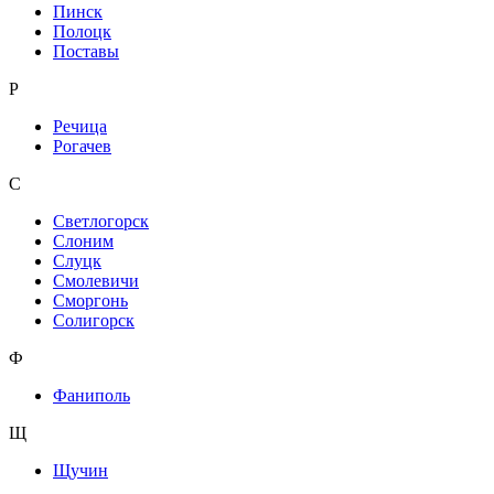
Пинск
Полоцк
Поставы
Р
Речица
Рогачев
С
Светлогорск
Слоним
Слуцк
Смолевичи
Сморгонь
Солигорск
Ф
Фаниполь
Щ
Щучин