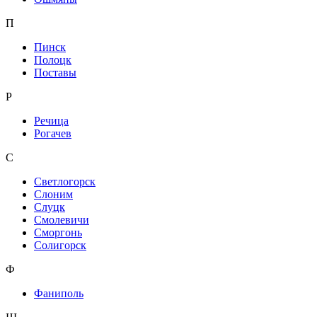
П
Пинск
Полоцк
Поставы
Р
Речица
Рогачев
С
Светлогорск
Слоним
Слуцк
Смолевичи
Сморгонь
Солигорск
Ф
Фаниполь