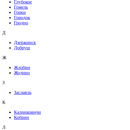
Глубокое
Гомель
Горки
Городок
Гродно
Д
Дзержинск
Добруш
Ж
Жлобин
Жодино
З
Заславль
К
Калинковичи
Кобрин
Л