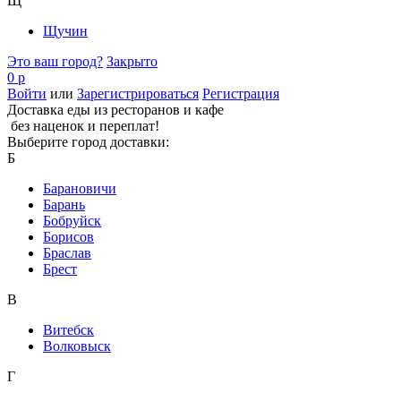
Щ
Щучин
Это ваш город?
Закрыто
0 р
Войти
или
Зарегистрироваться
Регистрация
Доставка еды из ресторанов и кафе
без наценок и переплат!
Выберите город доставки:
Б
Барановичи
Барань
Бобруйск
Борисов
Браслав
Брест
В
Витебск
Волковыск
Г