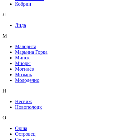
Кобрин
Л
Лида
М
Малорита
Марьина Горка
Минск
Миоры
Могилёв
Мозырь
Молодечно
Н
Несвиж
Новополоцк
О
Орша
Островец
Ошмяны