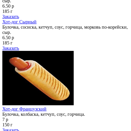
сыр.
6.50 р
185 г
Заказать
Хот-дог Сырный
Булочка, сосиска, кетчуп, соус, горчица, морковь по-корейски,
сыр.
6.50 р
185 г
Заказать
Хот-дог Французский
Булочка, колбаска, кетчуп, соус, горчица.
7 р
150 г
Заказать