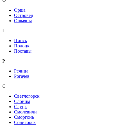
О
Орша
Островец
Ошмяны
П
Пинск
Полоцк
Поставы
Р
Речица
Рогачев
С
Светлогорск
Слоним
Слуцк
Смолевичи
Сморгонь
Солигорск