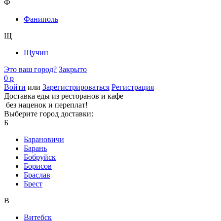
Ф
Фаниполь
Щ
Щучин
Это ваш город?
Закрыто
0 р
Войти
или
Зарегистрироваться
Регистрация
Доставка еды из ресторанов и кафе
без наценок и переплат!
Выберите город доставки:
Б
Барановичи
Барань
Бобруйск
Борисов
Браслав
Брест
В
Витебск