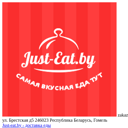
zakaz
ул. Брестская д5
246023
Республика Беларусь, Гомель
Just-eat.by - доставка еды