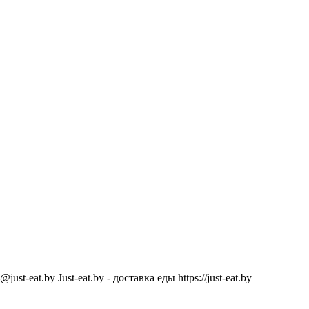
@just-eat.by
Just-eat.by - доставка еды
https://just-eat.by