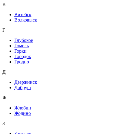
В
Витебск
Волковыск
Г
Глубокое
Гомель
Горки
Городок
Гродно
Д
Дзержинск
Добруш
Ж
Жлобин
Жодино
З
Заславль