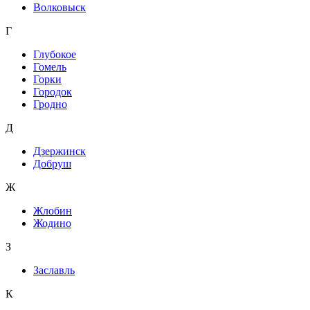
Волковыск
Г
Глубокое
Гомель
Горки
Городок
Гродно
Д
Дзержинск
Добруш
Ж
Жлобин
Жодино
З
Заславль
К