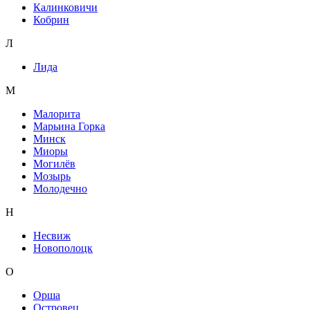
Калинковичи
Кобрин
Л
Лида
М
Малорита
Марьина Горка
Минск
Миоры
Могилёв
Мозырь
Молодечно
Н
Несвиж
Новополоцк
О
Орша
Островец