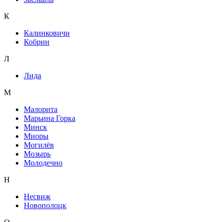
К
Калинковичи
Кобрин
Л
Лида
М
Малорита
Марьина Горка
Минск
Миоры
Могилёв
Мозырь
Молодечно
Н
Несвиж
Новополоцк