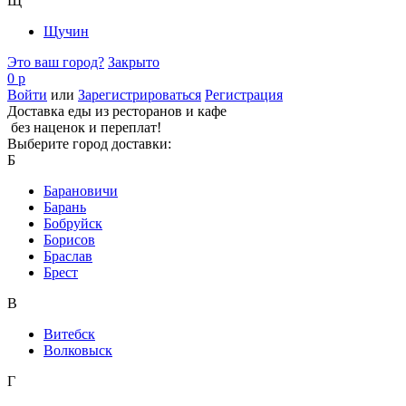
Щ
Щучин
Это ваш город?
Закрыто
0 р
Войти
или
Зарегистрироваться
Регистрация
Доставка еды из ресторанов и кафе
без наценок и переплат!
Выберите город доставки:
Б
Барановичи
Барань
Бобруйск
Борисов
Браслав
Брест
В
Витебск
Волковыск
Г