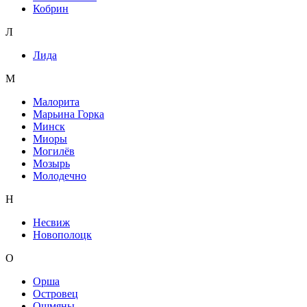
Кобрин
Л
Лида
М
Малорита
Марьина Горка
Минск
Миоры
Могилёв
Мозырь
Молодечно
Н
Несвиж
Новополоцк
О
Орша
Островец
Ошмяны