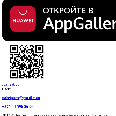
Just-eat.by
Связь
nabeipuzo@gmail.com
+375 44 596 56 96
2014 © Just-eat — доставка вкусной еды в городах Беларуси.