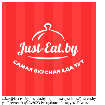
zakaz@just-eat.by
Just-eat.by - доставка еды
https://just-eat.by
ул. Брестская д5
246023
Республика Беларусь, Гомель