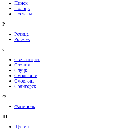
Пинск
Полоцк
Поставы
Р
Речица
Рогачев
С
Светлогорск
Слоним
Слуцк
Смолевичи
Сморгонь
Солигорск
Ф
Фаниполь
Щ
Щучин