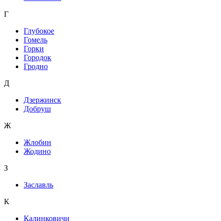
Г
Глубокое
Гомель
Горки
Городок
Гродно
Д
Дзержинск
Добруш
Ж
Жлобин
Жодино
З
Заславль
К
Калинковичи