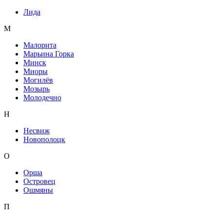
Лида
М
Малорита
Марьина Горка
Минск
Миоры
Могилёв
Мозырь
Молодечно
Н
Несвиж
Новополоцк
О
Орша
Островец
Ошмяны
П