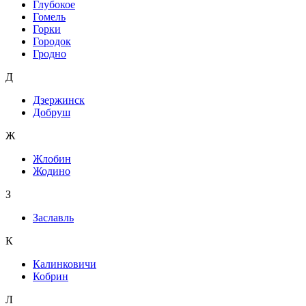
Глубокое
Гомель
Горки
Городок
Гродно
Д
Дзержинск
Добруш
Ж
Жлобин
Жодино
З
Заславль
К
Калинковичи
Кобрин
Л