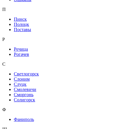
П
Пинск
Полоцк
Поставы
Р
Речица
Рогачев
С
Светлогорск
Слоним
Слуцк
Смолевичи
Сморгонь
Солигорск
Ф
Фаниполь