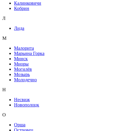
Калинковичи
Кобрин
Л
Лида
М
Малорита
Марьина Горка
Минск
Миоры
Могилёв
Мозырь
Молодечно
Н
Несвиж
Новополоцк
О
Орша
Островец