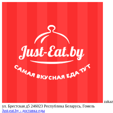
zakaz
ул. Брестская д5
246023
Республика Беларусь, Гомель
Just-eat.by - доставка еды