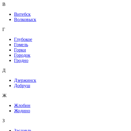
В
Витебск
Волковыск
Г
Глубокое
Гомель
Горки
Городок
Гродно
Д
Дзержинск
Добруш
Ж
Жлобин
Жодино
З
Заславль