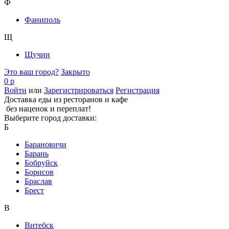
Ф
Фаниполь
Щ
Щучин
Это ваш город?
Закрыто
0 р
Войти
или
Зарегистрироваться
Регистрация
Доставка еды из ресторанов и кафе
без наценок и переплат!
Выберите город доставки:
Б
Барановичи
Барань
Бобруйск
Борисов
Браслав
Брест
В
Витебск