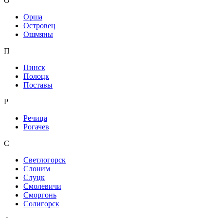
О
Орша
Островец
Ошмяны
П
Пинск
Полоцк
Поставы
Р
Речица
Рогачев
С
Светлогорск
Слоним
Слуцк
Смолевичи
Сморгонь
Солигорск