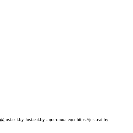
@just-eat.by
Just-eat.by - доставка еды
https://just-eat.by