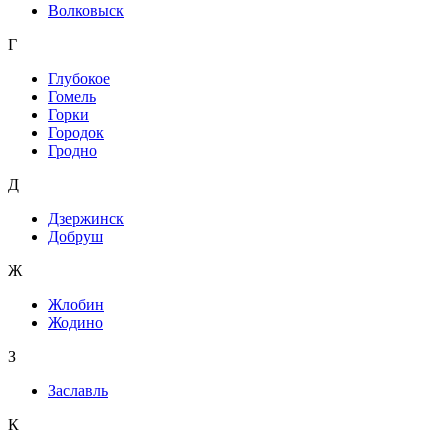
Волковыск
Г
Глубокое
Гомель
Горки
Городок
Гродно
Д
Дзержинск
Добруш
Ж
Жлобин
Жодино
З
Заславль
К