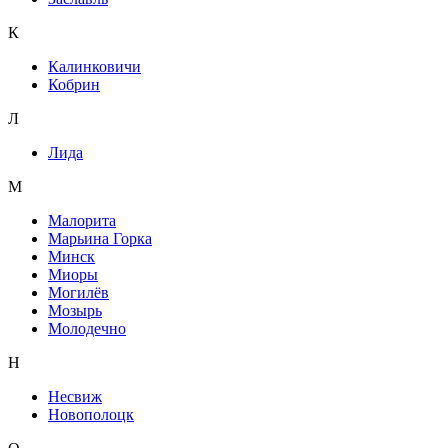
К
Калинковичи
Кобрин
Л
Лида
М
Малорита
Марьина Горка
Минск
Миоры
Могилёв
Мозырь
Молодечно
Н
Несвиж
Новополоцк