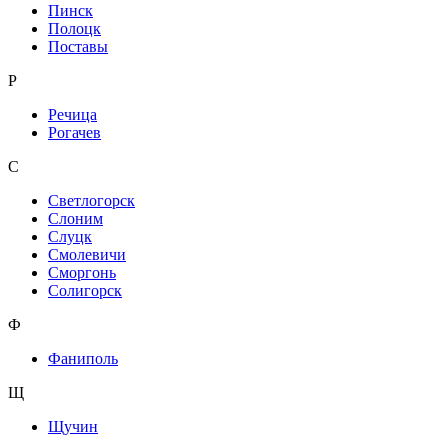
Пинск
Полоцк
Поставы
Р
Речица
Рогачев
С
Светлогорск
Слоним
Слуцк
Смолевичи
Сморгонь
Солигорск
Ф
Фаниполь
Щ
Щучин