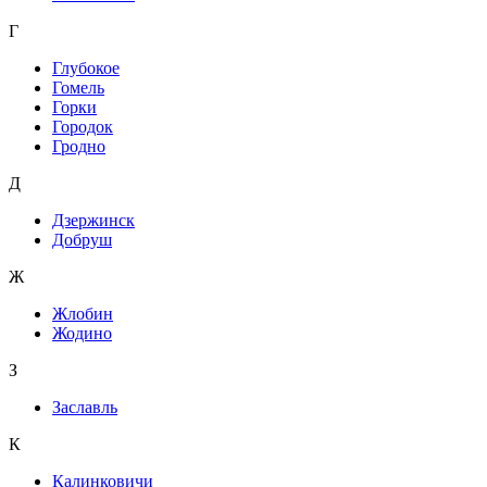
Г
Глубокое
Гомель
Горки
Городок
Гродно
Д
Дзержинск
Добруш
Ж
Жлобин
Жодино
З
Заславль
К
Калинковичи