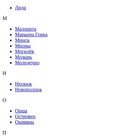
Лида
М
Малорита
Марьина Горка
Минск
Миоры
Могилёв
Мозырь
Молодечно
Н
Несвиж
Новополоцк
О
Орша
Островец
Ошмяны
П