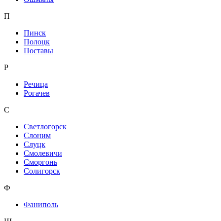
П
Пинск
Полоцк
Поставы
Р
Речица
Рогачев
С
Светлогорск
Слоним
Слуцк
Смолевичи
Сморгонь
Солигорск
Ф
Фаниполь