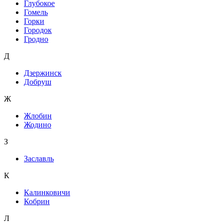
Глубокое
Гомель
Горки
Городок
Гродно
Д
Дзержинск
Добруш
Ж
Жлобин
Жодино
З
Заславль
К
Калинковичи
Кобрин
Л