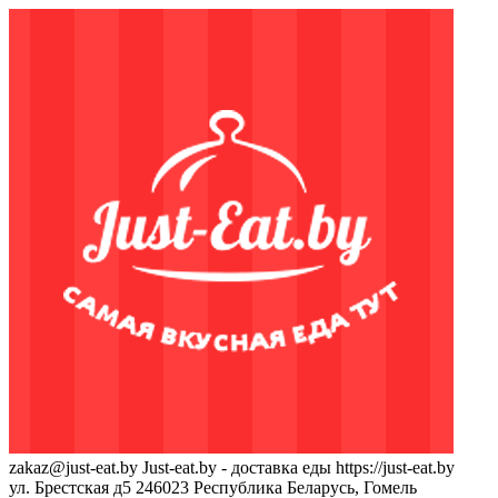
zakaz@just-eat.by
Just-eat.by - доставка еды
https://just-eat.by
ул. Брестская д5
246023
Республика Беларусь, Гомель