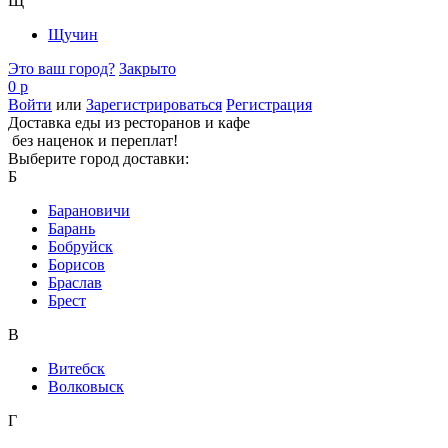
Щ
Щучин
Это ваш город?
Закрыто
0 р
Войти
или
Зарегистрироваться
Регистрация
Доставка еды из ресторанов и кафе
без наценок и переплат!
Выберите город доставки:
Б
Барановичи
Барань
Бобруйск
Борисов
Браслав
Брест
В
Витебск
Волковыск
Г