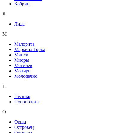
Кобрин
Л
Лида
М
Малорита
Марьина Горка
Минск
Миоры
Могилёв
Мозырь
Молодечно
Н
Несвиж
Новополоцк
О
Орша
Островец
Ошмяны